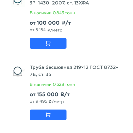
3Р-1430-2007, ст. 13ХФА
В наличии
0.843 тонн
от
100 000
/т
p
от
5 154
/метр
p
Труба бесшовная 219×12 ГОСТ 8732-
78, ст. 35
В наличии
0.628 тонн
от
155 000
/т
p
от
9 495
/метр
p