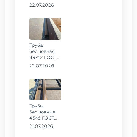
8734-75, ст.
22.07.2026
20
Труба
бесшовная
89×12 ГОСТ
8732-78, ст.
22.07.2026
20
Трубы
бесшовные
45×5 ГОСТ
8734-75, ст.
21.07.2026
20