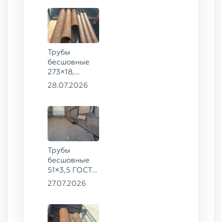
Трубы
бесшовные
273×18,
168×12 ГОСТ
28.07.2026
8732-78, ст.
09Г2С
Трубы
бесшовные
51×3,5 ГОСТ
8732-78, ст.
27.07.2026
20