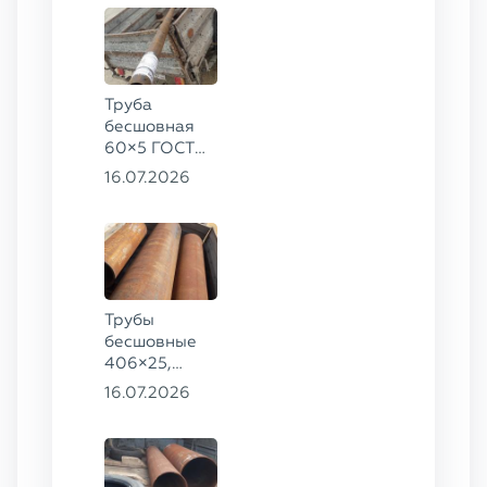
Труба
бесшовная
60×5 ГОСТ
8732-78, ст.
16.07.2026
20
Трубы
бесшовные
406×25,
325×20,
16.07.2026
299×16 ГОСТ
8732-78, ст.
09Г2С