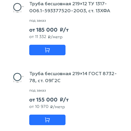
Труба бесшовная 219×12 ТУ 1317-
006.1-593377520-2003, ст. 13ХФА
под заказ
от
185 000
/т
p
от
11 332
/метр
p
Труба бесшовная 219×14 ГОСТ 8732-
78, ст. 09Г2С
под заказ
от
155 000
/т
p
от
10 970
/метр
p