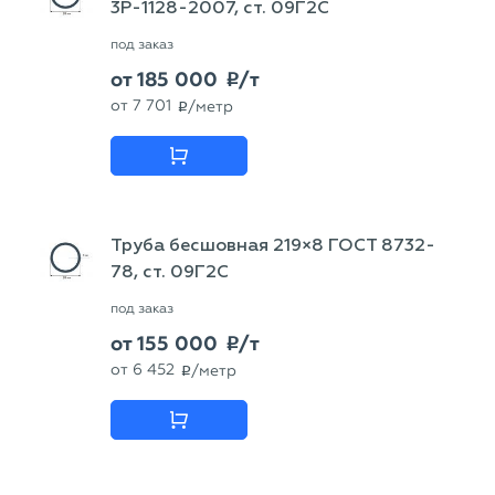
3Р-1128-2007, ст. 09Г2С
под заказ
от
185 000
/т
p
от
7 701
/метр
p
Труба бесшовная 219×8 ГОСТ 8732-
78, ст. 09Г2С
под заказ
от
155 000
/т
p
от
6 452
/метр
p