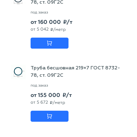
78, ст. 09Г2С
под заказ
от
160 000
/т
p
от
5 042
/метр
p
Труба бесшовная 219×7 ГОСТ 8732-
78, ст. 09Г2С
под заказ
от
155 000
/т
p
от
5 672
/метр
p