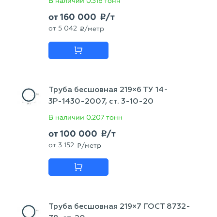
В наличии
0.316 тонн
от
160 000
/т
p
от
5 042
/метр
p
Труба бесшовная 219×6 ТУ 14-
3Р-1430-2007, ст. 3-10-20
В наличии
0.207 тонн
от
100 000
/т
p
от
3 152
/метр
p
Труба бесшовная 219×7 ГОСТ 8732-