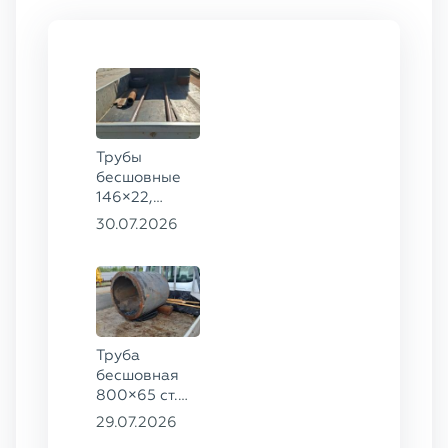
Трубы
бесшовные
146×22,
68×12 ГОСТ
30.07.2026
8732-78, ст.
20
Труба
бесшовная
800×65 ст.
17ГС
29.07.2026