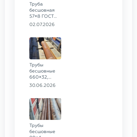
Труба
бесшовная
57×8 ГОСТ
8732-78
02.07.2026
сталь 35
Трубы
бесшовные
660×32,
426×28,
30.06.2026
720×30,
70×16 ГОСТ
8732-78
сталь 09Г2С
Трубы
бесшовные