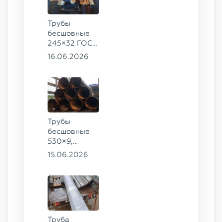
Трубы
бесшовные
245×32 ГОСТ
8732-78, ст.
16.06.2026
09Г2С,
325×60 ст. 20
Трубы
бесшовные
530×9,
530×10 ст.
15.06.2026
09Г2С
Труба