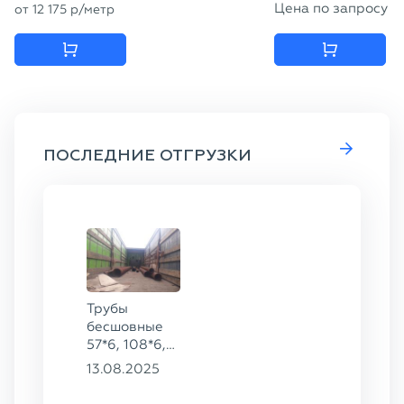
Цена по запросу
от
12 175
p
/метр
ПОСЛЕДНИЕ ОТГРУЗКИ
Трубы
бесшовные
57*6, 108*6,
159*6, 219*8,
13.08.2025
273*8, 325*10,
377*12 ГОСТ