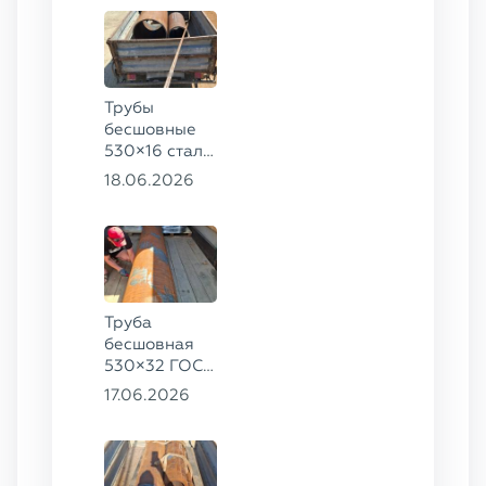
20
Трубы
бесшовные
530×16 сталь
13ХФА,
18.06.2026
325×20 ст.
09Г2С
Труба
бесшовная
530×32 ГОСТ
8732-78, ст.
17.06.2026
09Г2С