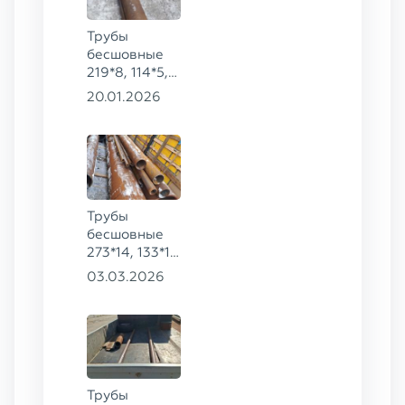
Трубы
бесшовные
219*8, 114*5,
89*5, 57*5,
20.01.2026
426*9 ГОСТ
8732-78, ст.
09Г2С
Трубы
бесшовные
273*14, 133*12
ГОСТ 8732-
03.03.2026
78, ст. 20,
219*10, 219*8,
426*16 ГОСТ
8732-78, ст.
09Г2С
Трубы