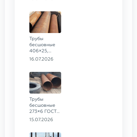
20
Трубы
бесшовные
406×25,
325×20,
16.07.2026
299×16 ГОСТ
8732-78, ст.
09Г2С
Трубы
бесшовные
273×6 ГОСТ
8732-78
15.07.2026
сталь 20