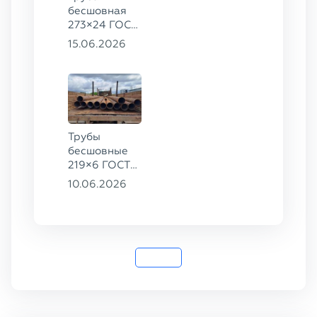
бесшовная
273×24 ГОСТ
9941-81 сталь
15.06.2026
12Х18Н10Т
Трубы
бесшовные
219×6 ГОСТ
8732-78, ст.
10.06.2026
20