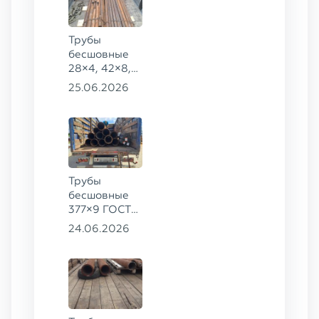
Трубы
бесшовные
28×4, 42×8,
73×14,
25.06.2026
63,5×10 ГОСТ
8734-75, ст.
20
Трубы
бесшовные
377×9 ГОСТ
8732-78, ст.
24.06.2026
20