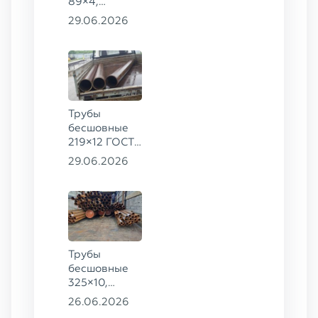
89×4,
203×20,
29.06.2026
377×9 ГОСТ
8732-78, ст.
09Г2С
Трубы
бесшовные
219×12 ГОСТ
8732-78, ст.
29.06.2026
13ХФА
Трубы
бесшовные
325×10,
102×4, 83×8,
26.06.2026
102×4, 89×10