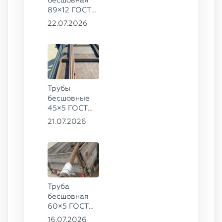
89×12 ГОСТ
8732-78, ст.
22.07.2026
20
Трубы
бесшовные
45×5 ГОСТ
8734-75, ст.
21.07.2026
20
Труба
бесшовная
60×5 ГОСТ
8732-78, ст.
16.07.2026