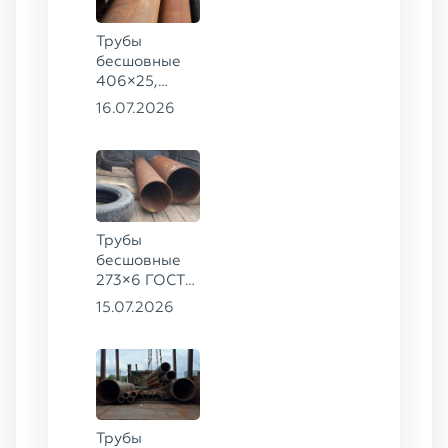
Трубы
бесшовные
406×25,
325×20,
16.07.2026
299×16 ГОСТ
8732-78, ст.
09Г2С
Трубы
бесшовные
273×6 ГОСТ
8732-78
15.07.2026
сталь 20
Трубы