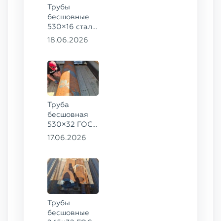
Трубы
бесшовные
530×16 сталь
13ХФА,
18.06.2026
325×20 ст.
09Г2С
Труба
бесшовная
530×32 ГОСТ
8732-78, ст.
17.06.2026
09Г2С
Трубы
бесшовные