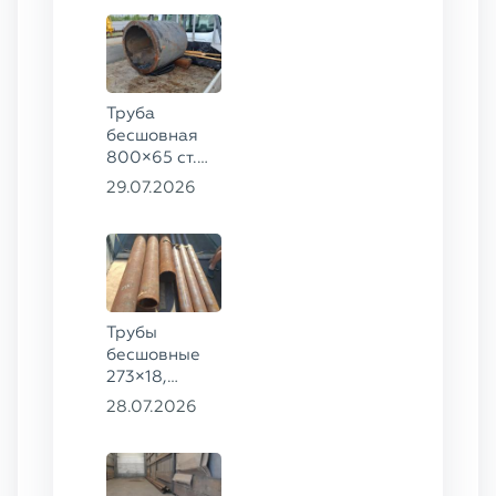
20
Труба
бесшовная
800×65 ст.
17ГС
29.07.2026
Трубы
бесшовные
273×18,
168×12 ГОСТ
28.07.2026
8732-78, ст.
09Г2С