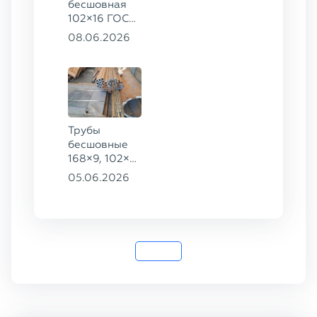
бесшовная
102×16 ГОСТ
8732-78, ст.
08.06.2026
20
Трубы
бесшовные
168×9, 102×4,
102×16,
05.06.2026
159×8, ГОСТ
8732-78, ст.
20