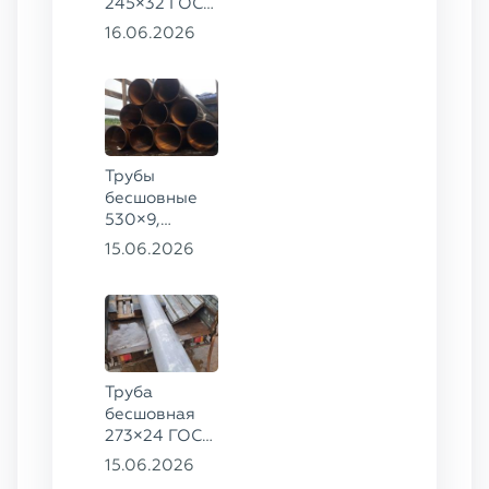
245×32 ГОСТ
8732-78, ст.
16.06.2026
09Г2С,
325×60 ст. 20
Трубы
бесшовные
530×9,
530×10 ст.
15.06.2026
09Г2С
Труба
бесшовная
273×24 ГОСТ
9941-81 сталь
15.06.2026
12Х18Н10Т