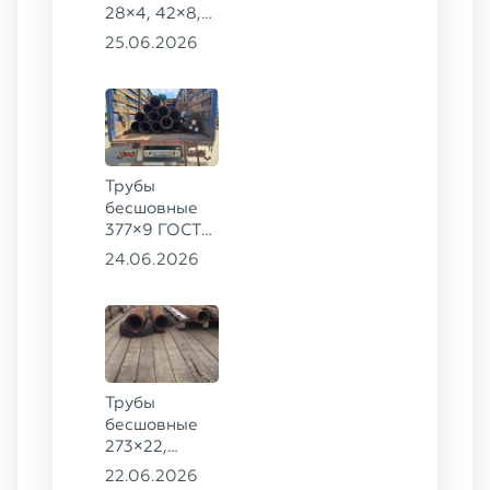
28×4, 42×8,
73×14,
25.06.2026
63,5×10 ГОСТ
8734-75, ст.
20
Трубы
бесшовные
377×9 ГОСТ
8732-78, ст.
24.06.2026
20
Трубы
бесшовные
273×22,
245×26,
22.06.2026
159×6 сталь