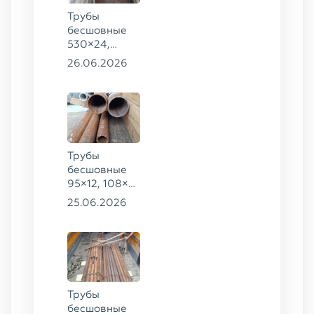
ст. 09Г2С
Трубы
бесшовные
530×24,
273×40 ГОСТ
26.06.2026
8732-78
сталь 20
Трубы
бесшовные
95×12, 108×6,
159×32,
25.06.2026
168×30,
273×22 сталь
09Г2С
Трубы
бесшовные