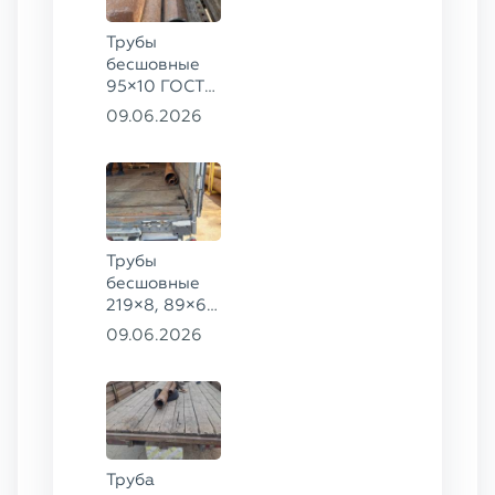
Трубы
бесшовные
95×10 ГОСТ
8732-78, ст.
09.06.2026
20
Трубы
бесшовные
219×8, 89×6,
38×4 ГОСТ
09.06.2026
8732-78, ст.
20, 16×2 ТУ
14-3Р-55-
2001 сталь
12Х1МФ
Труба