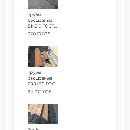
Трубы
бесшовные
51×3,5 ГОСТ
8732-78, ст.
27.07.2026
20
Трубы
бесшовные
299×30 ГОСТ
8732-78, ст.
24.07.2026
45, 273×50
ГОСТ 8732-
78, ст.
30ХГСА
Труба