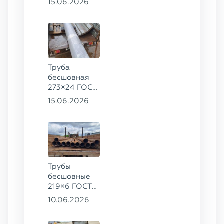
15.06.2026
09Г2С
Труба
бесшовная
273×24 ГОСТ
9941-81 сталь
15.06.2026
12Х18Н10Т
Трубы
бесшовные
219×6 ГОСТ
8732-78, ст.
10.06.2026
20