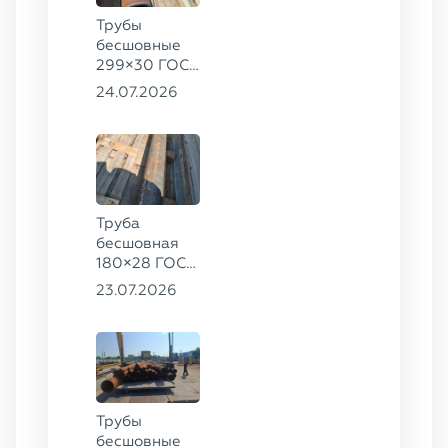
Трубы
бесшовные
299×30 ГОСТ
8732-78, ст.
24.07.2026
45, 273×50
ГОСТ 8732-
78, ст.
30ХГСА
Труба
бесшовная
180×28 ГОСТ
8732-78, ст.
23.07.2026
20
Трубы
бесшовные