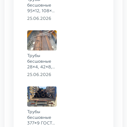
бесшовные
95×12, 108×6,
159×32,
25.06.2026
168×30,
273×22 сталь
09Г2С
Трубы
бесшовные
28×4, 42×8,
73×14,
25.06.2026
63,5×10 ГОСТ
8734-75, ст.
20
Трубы
бесшовные
377×9 ГОСТ