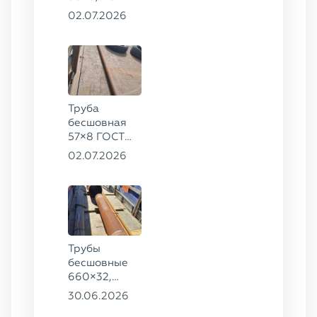
ГОСТ 8732-
02.07.2026
78, ст. 20
Труба
бесшовная
57×8 ГОСТ
8732-78
02.07.2026
сталь 35
Трубы
бесшовные
660×32,
426×28,
30.06.2026
720×30,