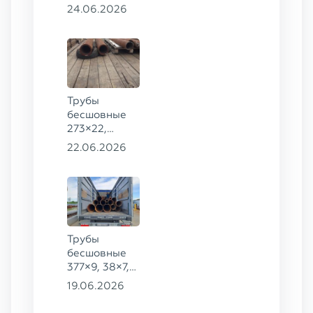
8732-78, ст.
24.06.2026
20
Трубы
бесшовные
273×22,
245×26,
22.06.2026
159×6 сталь
09Г2С
Трубы
бесшовные
377×9, 38×7,
38×8, 28×3,5,
19.06.2026
28×4, 38×4,5,
530×9, 42×8,