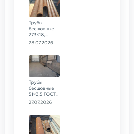
Трубы
бесшовные
273×18,
168×12 ГОСТ
28.07.2026
8732-78, ст.
09Г2С
Трубы
бесшовные
51×3,5 ГОСТ
8732-78, ст.
27.07.2026
20