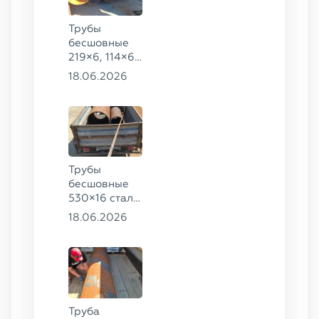
Трубы
бесшовные
219×6, 114×6,
57×6 ГОСТ
18.06.2026
8732-78, ст.
20
Трубы
бесшовные
530×16 сталь
13ХФА,
18.06.2026
325×20 ст.
09Г2С
Труба