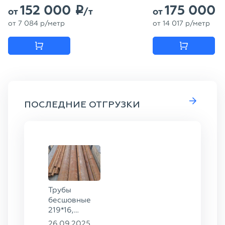
152 000
175 000
p
от
/т
от
от
7 084
p
/метр
от
14 017
p
/метр
ПОСЛЕДНИЕ ОТГРУЗКИ
Трубы
бесшовные
219*16,
325*20 ГОСТ
26.09.2025