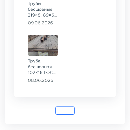
Трубы
бесшовные
219×8, 89×6,
38×4 ГОСТ
09.06.2026
8732-78, ст.
20, 16×2 ТУ
14-3Р-55-
2001 сталь
12Х1МФ
Труба
бесшовная
102×16 ГОСТ
8732-78, ст.
08.06.2026
20