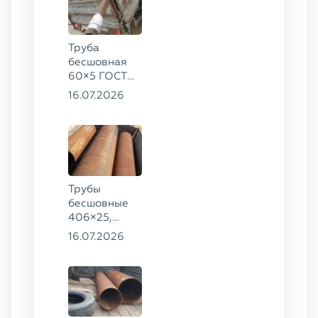
Труба
бесшовная
60×5 ГОСТ
8732-78, ст.
16.07.2026
20
Трубы
бесшовные
406×25,
325×20,
16.07.2026
299×16 ГОСТ
8732-78, ст.
09Г2С