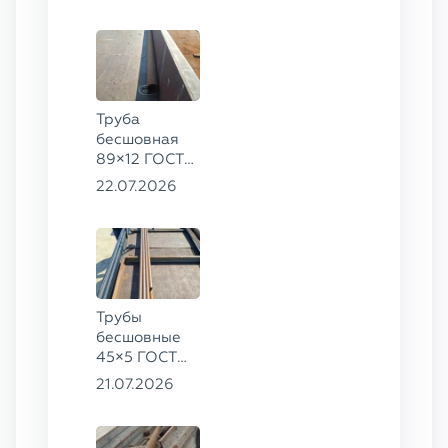
20
Труба
бесшовная
89×12 ГОСТ
8732-78, ст.
22.07.2026
20
Трубы
бесшовные
45×5 ГОСТ
8734-75, ст.
21.07.2026
20