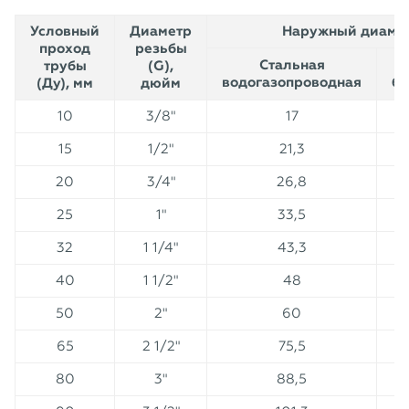
Условный
Диаметр
Наружный диаметр
проход
резьбы
Стальная
С
трубы
(G),
водогазопроводная
бе
(Ду), мм
дюйм
10
3/8"
17
15
1/2"
21,3
20
3/4"
26,8
25
1"
33,5
32
1 1/4"
43,3
40
1 1/2"
48
50
2"
60
65
2 1/2"
75,5
80
3"
88,5