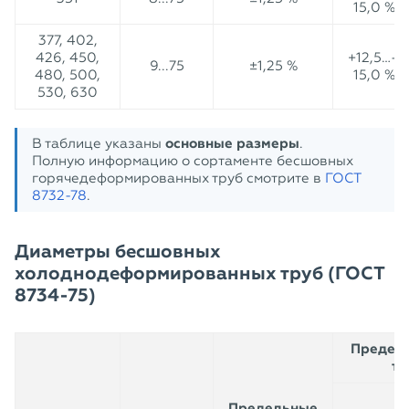
15,0 %
377, 402,
426, 450,
+12,5…–
9...75
±1,25 %
480, 500,
15,0 %
530, 630
В таблице указаны
основные размеры
.
Полную информацию о сортаменте бесшовных
горячедеформированных труб смотрите в
ГОСТ
8732-78
.
Диаметры бесшовных
холоднодеформированных труб (ГОСТ
8734-75)
Предель
то
Предельные