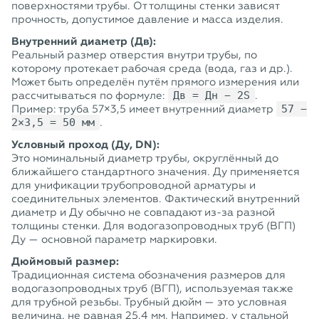
поверхностями трубы. От толщины стенки зависят
прочность, допустимое давление и масса изделия.
Внутренний диаметр (Дв):
Реальный размер отверстия внутри трубы, по
которому протекает рабочая среда (вода, газ и др.).
Может быть определён путём прямого измерения или
рассчитываться по формуле:
Дв = Дн − 2S
.
Пример: труба 57×3,5 имеет внутренний диаметр
57 −
2×3,5 = 50 мм
.
Условный проход (Ду, DN):
Это номинальный диаметр трубы, округлённый до
ближайшего стандартного значения. Ду применяется
для унификации трубопроводной арматуры и
соединительных элементов. Фактический внутренний
диаметр и Ду обычно не совпадают из-за разной
толщины стенки. Для водогазопроводных труб (ВГП)
Ду — основной параметр маркировки.
Дюймовый размер:
Традиционная система обозначения размеров для
водогазопроводных труб (ВГП), используемая также
для трубной резьбы. Трубный дюйм — это условная
величина, не равная 25,4 мм. Например, у стальной