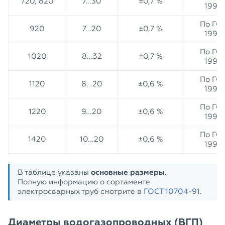
720, 820
7...30
±0,7 %
1990
По ГО
920
7...20
±0,7 %
1990
По ГО
1020
8...32
±0,7 %
1990
По ГО
1120
8...20
±0,6 %
1990
По ГО
1220
9...20
±0,6 %
1990
По ГО
1420
10...20
±0,6 %
1990
В таблице указаны
основные размеры
.
Полную информацию о сортаменте
электросварных труб смотрите в
ГОСТ 10704-91
.
Диаметры водогазопроводных (ВГП)