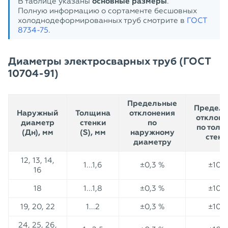
В таблице указаны
основные размеры
.
Полную информацию о сортаменте бесшовных
холоднодеформированных труб смотрите в
ГОСТ
8734-75
.
Диаметры электросварных труб (ГОСТ
10704-91)
Предельные
Предел
Наружный
Толщина
отклонения
отклоне
диаметр
стенки
по
по толщ
(Дн), мм
(S), мм
наружному
стенк
диаметру
12, 13, 14,
1...1,6
±0,3 %
±10 
16
18
1...1,8
±0,3 %
±10 
19, 20, 22
1...2
±0,3 %
±10 
24, 25, 26,