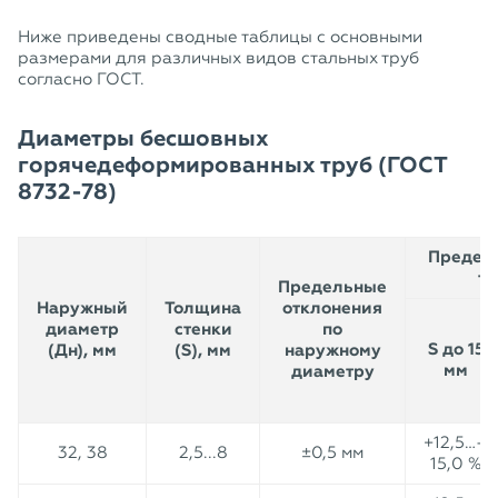
Ниже приведены сводные таблицы с основными
размерами для различных видов стальных труб
согласно ГОСТ.
Диаметры бесшовных
горячедеформированных труб (ГОСТ
8732-78)
Предель
то
Предельные
Наружный
Толщина
отклонения
диаметр
стенки
по
S до 15
(Дн), мм
(S), мм
наружному
мм
диаметру
+12,5…–
32, 38
2,5...8
±0,5 мм
15,0 %