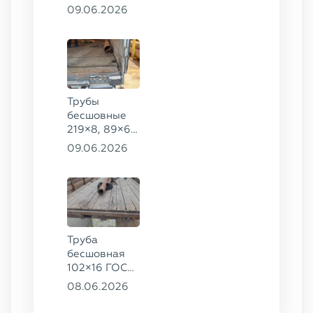
8732-78, ст.
09.06.2026
20
Трубы
бесшовные
219×8, 89×6,
38×4 ГОСТ
09.06.2026
8732-78, ст.
20, 16×2 ТУ
14-3Р-55-
2001 сталь
12Х1МФ
Труба
бесшовная
102×16 ГОСТ
8732-78, ст.
08.06.2026
20