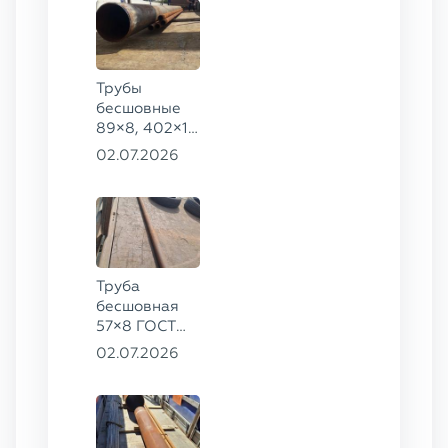
Трубы
бесшовные
89×8, 402×10
ГОСТ 8732-
02.07.2026
78, ст. 20
Труба
бесшовная
57×8 ГОСТ
8732-78
02.07.2026
сталь 35