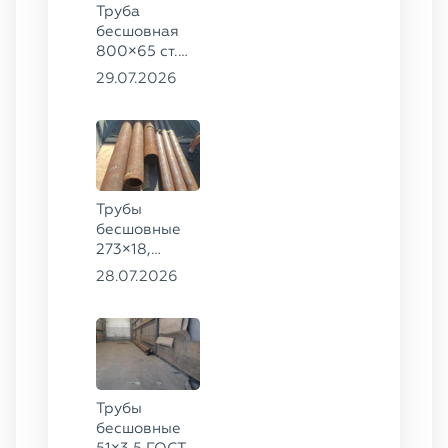
Труба
бесшовная
800×65 ст.
17ГС
29.07.2026
Трубы
бесшовные
273×18,
168×12 ГОСТ
28.07.2026
8732-78, ст.
09Г2С
Трубы
бесшовные
51×3,5 ГОСТ