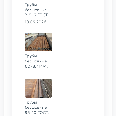
Трубы
бесшовные
219×6 ГОСТ
8732-78, ст.
10.06.2026
20
Трубы
бесшовные
60×8, 114×10,
168×6,
219×25 ГОСТ
8732-78, ст.
20
Трубы
бесшовные
95×10 ГОСТ