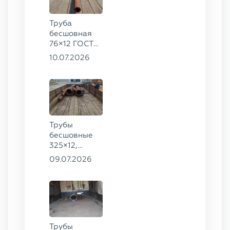
8732-78
Труба
бесшовная
76×12 ГОСТ
8732-78, ст.
10.07.2026
20
Трубы
бесшовные
325×12,
70×10, 89×6,
09.07.2026
51×3,5, 38×3,5
ГОСТ 8732-
78, ст. 20
Трубы