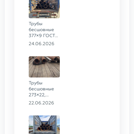
20
Трубы
бесшовные
377×9 ГОСТ
8732-78, ст.
24.06.2026
20
Трубы
бесшовные
273×22,
245×26,
22.06.2026
159×6 сталь
09Г2С