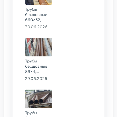
Трубы
бесшовные
660×32,
426×28,
30.06.2026
720×30,
70×16 ГОСТ
8732-78
сталь 09Г2С
Трубы
бесшовные
89×4,
203×20,
29.06.2026
377×9 ГОСТ
8732-78, ст.
09Г2С
Трубы