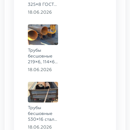
325×8 ГОСТ
8732-78, ст.
18.06.2026
09Г2С
Трубы
бесшовные
219×6, 114×6,
57×6 ГОСТ
18.06.2026
8732-78, ст.
20
Трубы
бесшовные
530×16 сталь
13ХФА,
18.06.2026