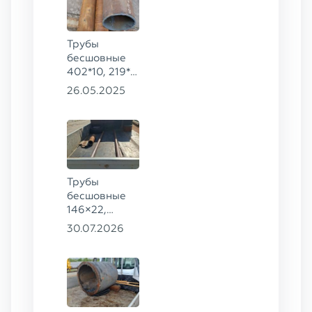
Трубы
бесшовные
402*10, 219*9
ГОСТ 8732-
26.05.2025
78, ст. 20
Трубы
бесшовные
146×22,
68×12 ГОСТ
30.07.2026
8732-78, ст.
20