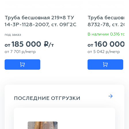
Труба бесшовная 219×8 ТУ
Труба бесшовна
14-3Р-1128-2007, ст. 09Г2С
8732-78, ст. 20
В наличии 0.316 тон
под заказ
185 000
160 000
p
от
/т
от
от
7 701
p
/метр
от
5 042
p
/метр
ПОСЛЕДНИЕ ОТГРУЗКИ