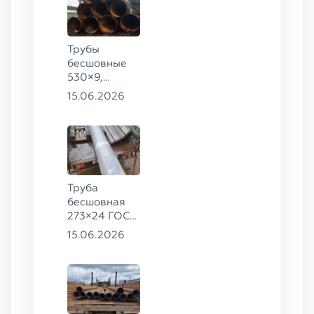
Трубы
бесшовные
530×9,
530×10 ст.
15.06.2026
09Г2С
Труба
бесшовная
273×24 ГОСТ
9941-81 сталь
15.06.2026
12Х18Н10Т