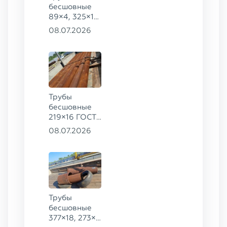
бесшовные
89×4, 325×14
ГОСТ 8732-
08.07.2026
78, ст. 09Г2С
Трубы
бесшовные
219×16 ГОСТ
8732-78, ст.
08.07.2026
09Г2С
Трубы
бесшовные
377×18, 273×8