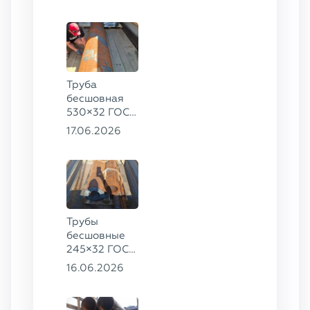
325×20 ст.
09Г2С
Труба
бесшовная
530×32 ГОСТ
8732-78, ст.
17.06.2026
09Г2С
Трубы
бесшовные
245×32 ГОСТ
8732-78, ст.
16.06.2026
09Г2С,
325×60 ст. 20