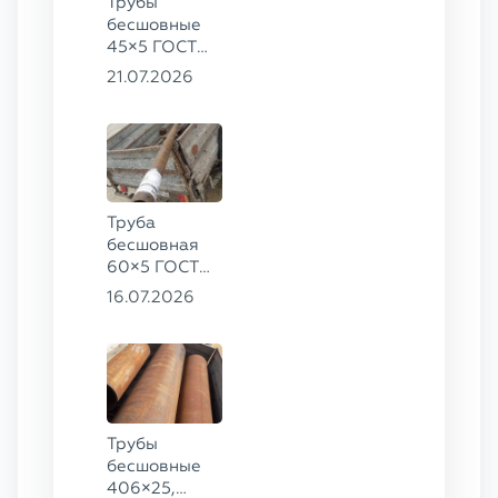
Трубы
бесшовные
45×5 ГОСТ
8734-75, ст.
21.07.2026
20
Труба
бесшовная
60×5 ГОСТ
8732-78, ст.
16.07.2026
20
Трубы
бесшовные
406×25,