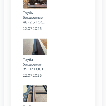
Трубы
бесшовные
48×2,5 ГОСТ
8734-75, ст.
22.07.2026
20
Труба
бесшовная
89×12 ГОСТ
8732-78, ст.
22.07.2026
20