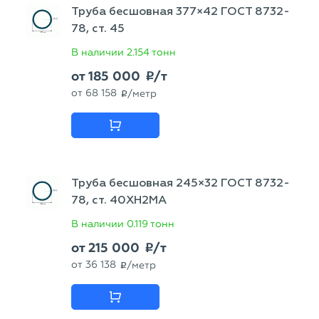
Труба бесшовная 377×42 ГОСТ 8732-
78, ст. 45
В наличии
2.154 тонн
от
185 000
/т
p
от
68 158
/метр
p
Труба бесшовная 245×32 ГОСТ 8732-
78, ст. 40ХН2МА
В наличии
0.119 тонн
от
215 000
/т
p
от
36 138
/метр
p