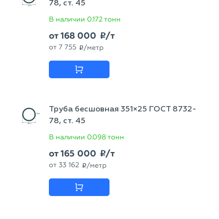
78, ст. 45
В наличии
0.172 тонн
от
168 000
/т
p
от
7 755
/метр
p
Труба бесшовная 351×25 ГОСТ 8732-
78, ст. 45
В наличии
0.098 тонн
от
165 000
/т
p
от
33 162
/метр
p