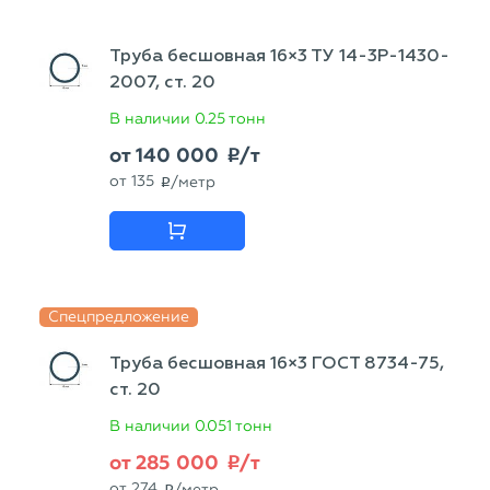
Труба бесшовная 16×3 ТУ 14-3Р-1430-
2007, ст. 20
В наличии
0.25 тонн
от
140 000
/т
p
от
135
/метр
p
Спецпредложение
Труба бесшовная 16×3 ГОСТ 8734-75,
ст. 20
В наличии
0.051 тонн
от
285 000
/т
p
от
274
/метр
p