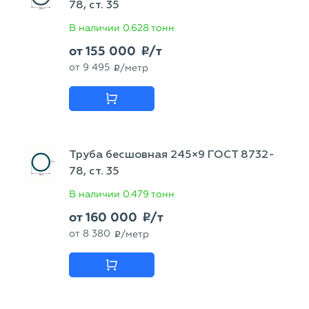
78, ст. 35
В наличии
0.628 тонн
от
155 000
/т
p
от
9 495
/метр
p
Труба бесшовная 245×9 ГОСТ 8732-
78, ст. 35
В наличии
0.479 тонн
от
160 000
/т
p
от
8 380
/метр
p