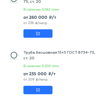
75, ст. 20
В наличии
0.562 тонн
от
260 000
/т
p
от
236
/метр
p
Труба бесшовная 15×3 ГОСТ 8734-75,
ст. 20
В наличии
0.205 тонн
от
235 000
/т
p
от
209
/метр
p