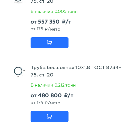
75, ст. 20
В наличии
0.005 тонн
от
557 350
/т
p
от
175
/метр
p
Труба бесшовная 10×1,8 ГОСТ 8734-
75, ст. 20
В наличии
0.212 тонн
от
480 800
/т
p
от
175
/метр
p