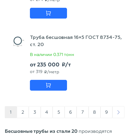
Труба бесшовная 16×5 ГОСТ 8734-75,
ст. 20
В наличии
0.371 тонн
от
235 000
/т
p
от
319
/метр
p
1
2
3
4
5
6
7
8
9
Бесшовные трубы из стали 20
производятся