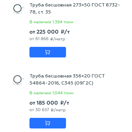
Труба бесшовная 273×50 ГОСТ 8732-
78, ст. 35
В наличии
1.394 тонн
от
225 000
/т
p
от
61 866
/метр
p
Труба бесшовная 356×20 ГОСТ
54864-2016, С345 (09Г2С)
В наличии
1.044 тонн
от
185 000
/т
p
от
30 657
/метр
p