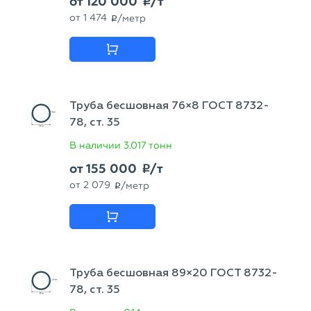
от
120 000
/т
p
от
1 474
/метр
p
Труба бесшовная 76×8 ГОСТ 8732-
78, ст. 35
В наличии
3.017 тонн
от
155 000
/т
p
от
2 079
/метр
p
Труба бесшовная 89×20 ГОСТ 8732-
78, ст. 35