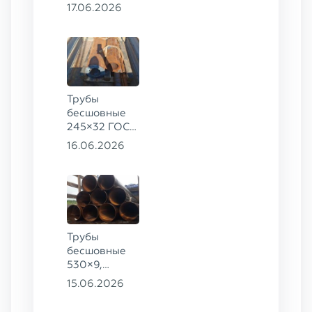
8732-78, ст.
17.06.2026
09Г2С
Трубы
бесшовные
245×32 ГОСТ
8732-78, ст.
16.06.2026
09Г2С,
325×60 ст. 20
Трубы
бесшовные
530×9,
530×10 ст.
15.06.2026
09Г2С