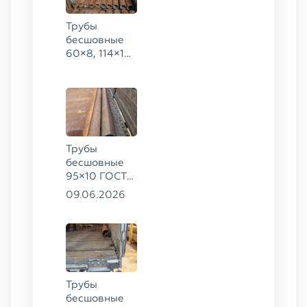
Трубы
бесшовные
60×8, 114×10,
168×6,
219×25 ГОСТ
8732-78, ст.
20
Трубы
бесшовные
95×10 ГОСТ
8732-78, ст.
09.06.2026
20
Трубы
бесшовные