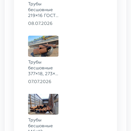
Трубы
бесшовные
219×16 ГОСТ
8732-78, ст.
08.07.2026
09Г2С
Трубы
бесшовные
377×18, 273×8
ГОСТ 8732-
07.07.2026
78, ст. 20,
426×16 ст.
09Г2С
Трубы
бесшовные