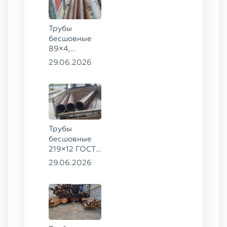
Трубы
бесшовные
89×4,
203×20,
29.06.2026
377×9 ГОСТ
8732-78, ст.
09Г2С
Трубы
бесшовные
219×12 ГОСТ
8732-78, ст.
29.06.2026
13ХФА