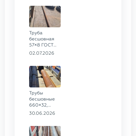
Труба
бесшовная
57×8 ГОСТ
8732-78
02.07.2026
сталь 35
Трубы
бесшовные
660×32,
426×28,
30.06.2026
720×30,
70×16 ГОСТ
8732-78
сталь 09Г2С