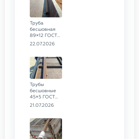
Труба
бесшовная
89×12 ГОСТ
8732-78, ст.
22.07.2026
20
Трубы
бесшовные
45×5 ГОСТ
8734-75, ст.
21.07.2026
20