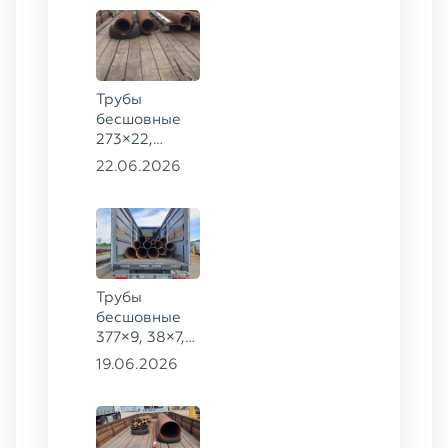
Трубы
бесшовные
273×22,
245×26,
22.06.2026
159×6 сталь
09Г2С
Трубы
бесшовные
377×9, 38×7,
38×8, 28×3,5,
19.06.2026
28×4, 38×4,5,
530×9, 42×8,
133×12,
127×28,