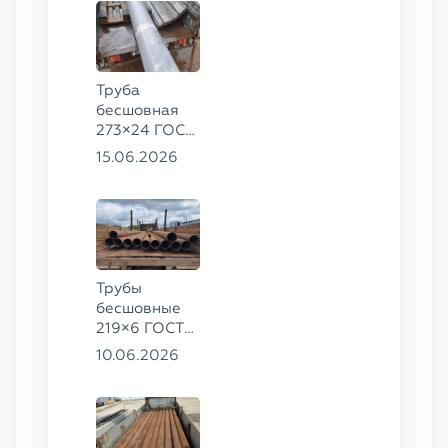
Труба
бесшовная
273×24 ГОСТ
9941-81 сталь
15.06.2026
12Х18Н10Т
Трубы
бесшовные
219×6 ГОСТ
8732-78, ст.
10.06.2026
20