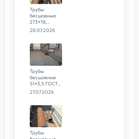
Трубы
бесшовные
273×18,
168×12 ГОСТ
28.07.2026
8732-78, ст.
09Г2С
Трубы
бесшовные
51×3,5 ГОСТ
8732-78, ст.
27.07.2026
20
Трубы
бесшовные