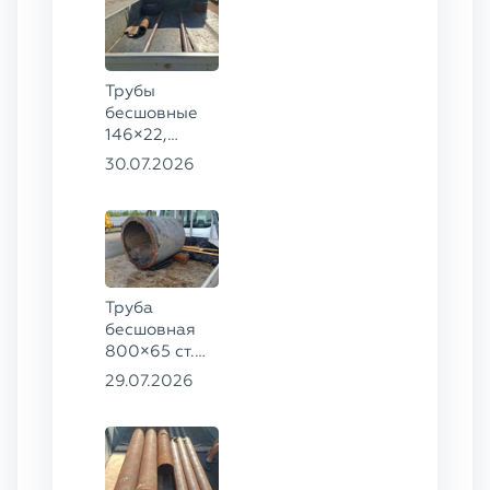
Трубы
бесшовные
146×22,
68×12 ГОСТ
30.07.2026
8732-78, ст.
20
Труба
бесшовная
800×65 ст.
17ГС
29.07.2026