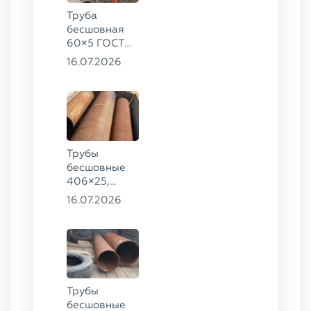
Труба
бесшовная
60×5 ГОСТ
8732-78, ст.
16.07.2026
20
Трубы
бесшовные
406×25,
325×20,
16.07.2026
299×16 ГОСТ
8732-78, ст.
09Г2С
Трубы
бесшовные