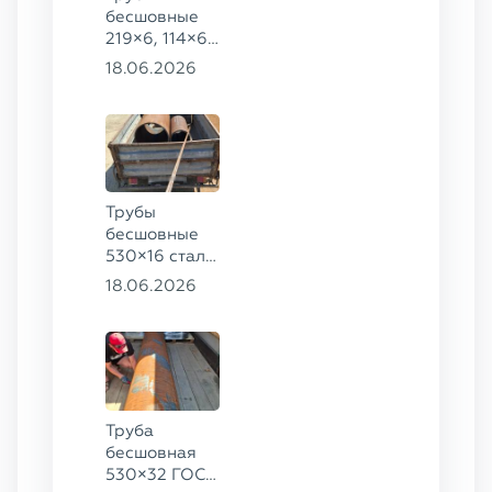
бесшовные
219×6, 114×6,
57×6 ГОСТ
18.06.2026
8732-78, ст.
20
Трубы
бесшовные
530×16 сталь
13ХФА,
18.06.2026
325×20 ст.
09Г2С
Труба
бесшовная
530×32 ГОСТ