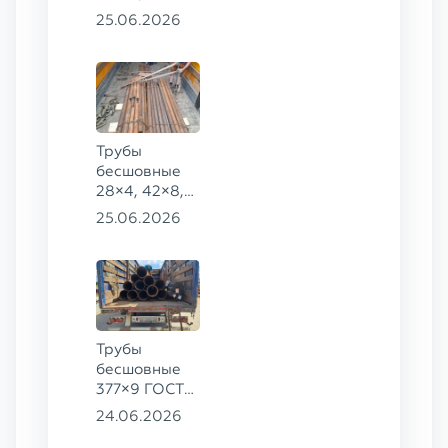
159×32,
25.06.2026
168×30,
273×22 сталь
09Г2С
Трубы
бесшовные
28×4, 42×8,
73×14,
25.06.2026
63,5×10 ГОСТ
8734-75, ст.
20
Трубы
бесшовные
377×9 ГОСТ
8732-78, ст.
24.06.2026
20