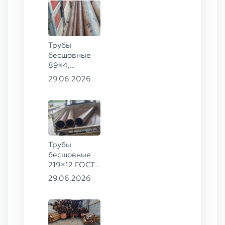
8732-78
сталь 09Г2С
Трубы
бесшовные
89×4,
203×20,
29.06.2026
377×9 ГОСТ
8732-78, ст.
09Г2С
Трубы
бесшовные
219×12 ГОСТ
8732-78, ст.
29.06.2026
13ХФА