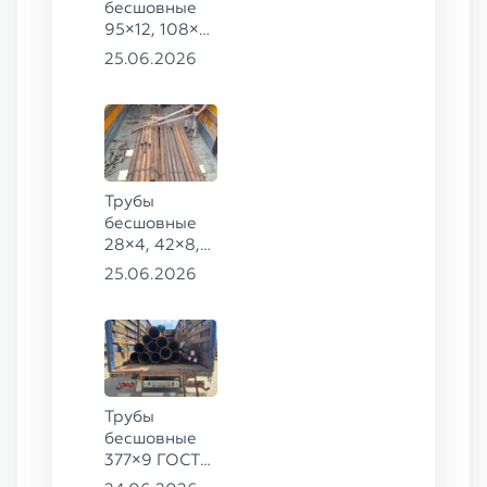
бесшовные
95×12, 108×6,
159×32,
25.06.2026
168×30,
273×22 сталь
09Г2С
Трубы
бесшовные
28×4, 42×8,
73×14,
25.06.2026
63,5×10 ГОСТ
8734-75, ст.
20
Трубы
бесшовные
377×9 ГОСТ
8732-78, ст.