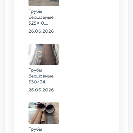
Трубы
бесшовные
325×10,
102×4, 83×8,
26.06.2026
102×4, 89×10
ГОСТ 8732-
78, ст. 20,
68×8, 83×6,
89×10, 83×8
ст. 09Г2С
Трубы
бесшовные
530×24,
273×40 ГОСТ
26.06.2026
8732-78
сталь 20
Трубы