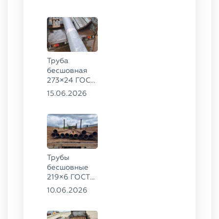
09Г2С
Труба
бесшовная
273×24 ГОСТ
9941-81 сталь
15.06.2026
12Х18Н10Т
Трубы
бесшовные
219×6 ГОСТ
8732-78, ст.
10.06.2026
20