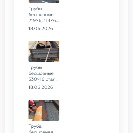
Трубы
бесшовные
219×6, 114×6,
57×6 ГОСТ
18.06.2026
8732-78, ст.
20
Трубы
бесшовные
530×16 сталь
13ХФА,
18.06.2026
325×20 ст.
09Г2С
Труба
бесшовная