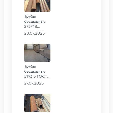
Трубы
бесшовные
273×18,
168×12 ГОСТ
28.07.2026
8732-78, ст.
09Г2С
Трубы
бесшовные
51×3,5 ГОСТ
8732-78, ст.
27.07.2026
20