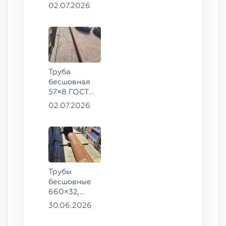
ГОСТ 8732-
02.07.2026
78, ст. 20
Труба
бесшовная
57×8 ГОСТ
8732-78
02.07.2026
сталь 35
Трубы
бесшовные
660×32,
426×28,
30.06.2026
720×30,
70×16 ГОСТ