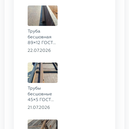
Труба
бесшовная
89×12 ГОСТ
8732-78, ст.
22.07.2026
20
Трубы
бесшовные
45×5 ГОСТ
8734-75, ст.
21.07.2026
20