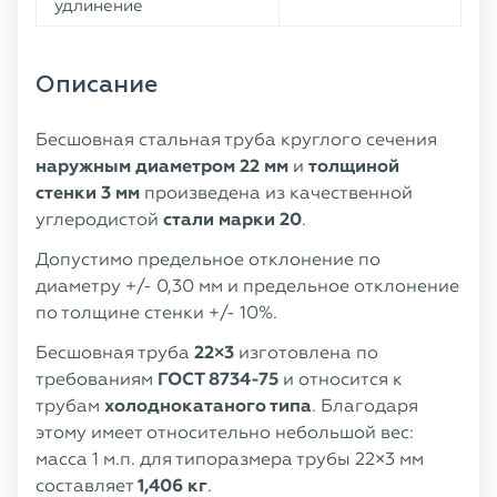
удлинение
Описание
Бесшовная стальная труба круглого сечения
наружным диаметром
22 мм
и
толщиной
стенки 3 мм
произведена из качественной
углеродистой
стали марки 20
.
Допустимо предельное отклонение по
диаметру +/- 0,30 мм и предельное отклонение
по толщине стенки +/- 10%.
Бесшовная труба
22×3
изготовлена по
требованиям
ГОСТ 8734-75
и относится к
трубам
холоднокатаного типа
. Благодаря
этому имеет относительно небольшой вес:
масса 1 м.п. для типоразмера трубы 22×3 мм
составляет
1,406 кг
.