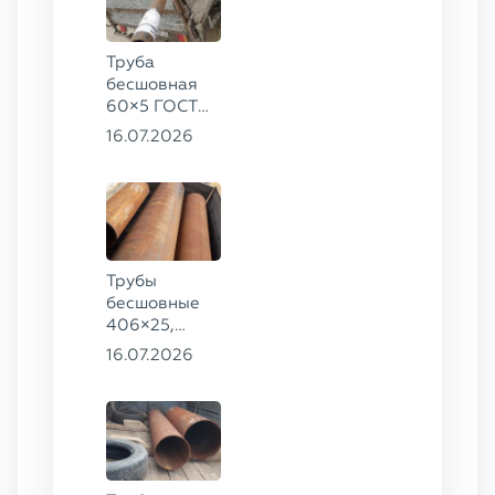
Труба
бесшовная
60×5 ГОСТ
8732-78, ст.
16.07.2026
20
Трубы
бесшовные
406×25,
325×20,
16.07.2026
299×16 ГОСТ
8732-78, ст.
09Г2С