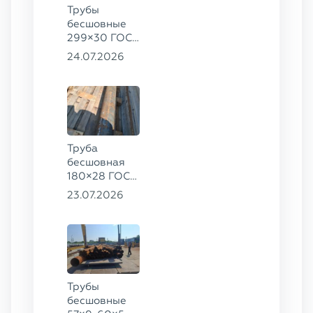
Трубы
бесшовные
299×30 ГОСТ
8732-78, ст.
24.07.2026
45, 273×50
ГОСТ 8732-
78, ст.
30ХГСА
Труба
бесшовная
180×28 ГОСТ
8732-78, ст.
23.07.2026
20
Трубы
бесшовные