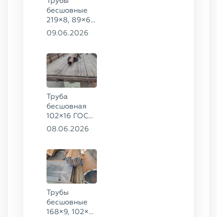
Трубы
бесшовные
219×8, 89×6,
38×4 ГОСТ
09.06.2026
8732-78, ст.
20, 16×2 ТУ
14-3Р-55-
2001 сталь
12Х1МФ
Труба
бесшовная
102×16 ГОСТ
8732-78, ст.
08.06.2026
20
Трубы
бесшовные
168×9, 102×4,