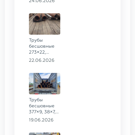
24.06.2026
20
Трубы
бесшовные
273×22,
245×26,
22.06.2026
159×6 сталь
09Г2С
Трубы
бесшовные
377×9, 38×7,
38×8, 28×3,5,
19.06.2026
28×4, 38×4,5,
530×9, 42×8,