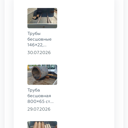
Трубы
бесшовные
146×22,
68×12 ГОСТ
30.07.2026
8732-78, ст.
20
Труба
бесшовная
800×65 ст.
17ГС
29.07.2026