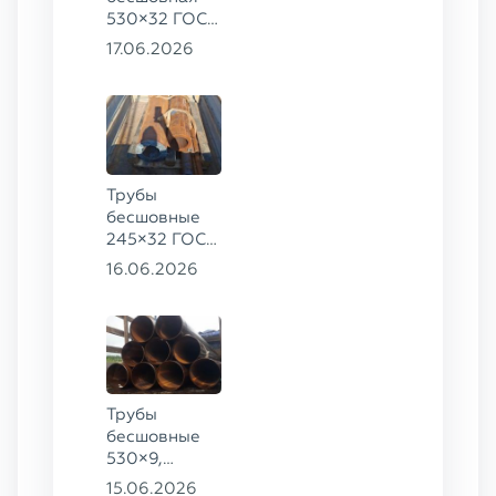
530×32 ГОСТ
8732-78, ст.
17.06.2026
09Г2С
Трубы
бесшовные
245×32 ГОСТ
8732-78, ст.
16.06.2026
09Г2С,
325×60 ст. 20
Трубы
бесшовные
530×9,
530×10 ст.
15.06.2026