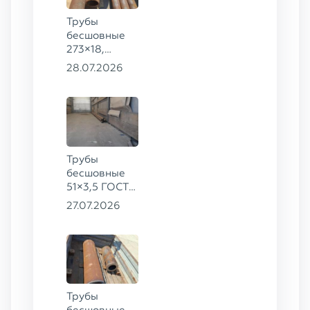
Трубы
бесшовные
273×18,
168×12 ГОСТ
28.07.2026
8732-78, ст.
09Г2С
Трубы
бесшовные
51×3,5 ГОСТ
8732-78, ст.
27.07.2026
20
Трубы
бесшовные