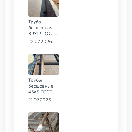
Труба
бесшовная
89×12 ГОСТ
8732-78, ст.
22.07.2026
20
Трубы
бесшовные
45×5 ГОСТ
8734-75, ст.
21.07.2026
20