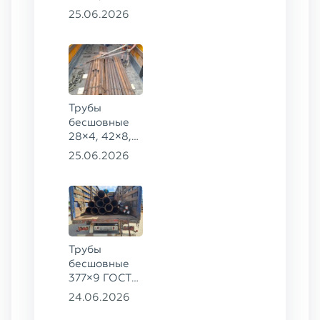
159×32,
25.06.2026
168×30,
273×22 сталь
09Г2С
Трубы
бесшовные
28×4, 42×8,
73×14,
25.06.2026
63,5×10 ГОСТ
8734-75, ст.
20
Трубы
бесшовные
377×9 ГОСТ
8732-78, ст.
24.06.2026
20