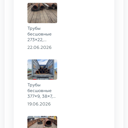
Трубы
бесшовные
273×22,
245×26,
22.06.2026
159×6 сталь
09Г2С
Трубы
бесшовные
377×9, 38×7,
38×8, 28×3,5,
19.06.2026
28×4, 38×4,5,
530×9, 42×8,
133×12,
127×28,