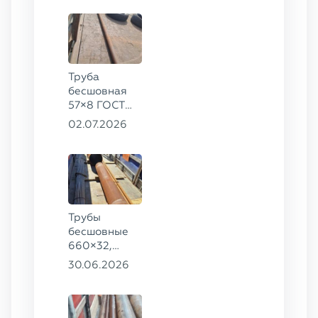
Труба
бесшовная
57×8 ГОСТ
8732-78
02.07.2026
сталь 35
Трубы
бесшовные
660×32,
426×28,
30.06.2026
720×30,
70×16 ГОСТ
8732-78
сталь 09Г2С