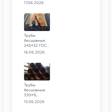
8732-78, ст.
17.06.2026
09Г2С
Трубы
бесшовные
245×32 ГОСТ
8732-78, ст.
16.06.2026
09Г2С,
325×60 ст. 20
Трубы
бесшовные
530×9,
530×10 ст.
15.06.2026
09Г2С