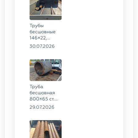
Трубы
бесшовные
146×22,
68×12 ГОСТ
30.07.2026
8732-78, ст.
20
Труба
бесшовная
800×65 ст.
17ГС
29.07.2026