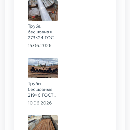
Труба
бесшовная
273×24 ГОСТ
9941-81 сталь
15.06.2026
12Х18Н10Т
Трубы
бесшовные
219×6 ГОСТ
8732-78, ст.
10.06.2026
20