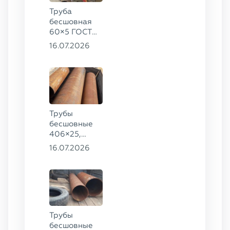
Труба
бесшовная
60×5 ГОСТ
8732-78, ст.
16.07.2026
20
Трубы
бесшовные
406×25,
325×20,
16.07.2026
299×16 ГОСТ
8732-78, ст.
09Г2С
Трубы
бесшовные