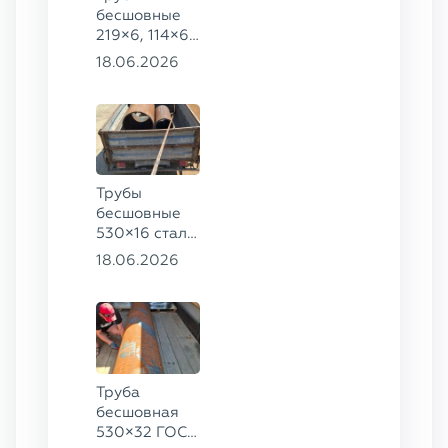
бесшовные
219×6, 114×6,
57×6 ГОСТ
18.06.2026
8732-78, ст.
20
Трубы
бесшовные
530×16 сталь
13ХФА,
18.06.2026
325×20 ст.
09Г2С
Труба
бесшовная
530×32 ГОСТ