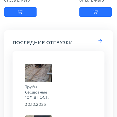
от
338
p
/метр
от
157
p
/метр
ПОСЛЕДНИЕ ОТГРУЗКИ
Трубы
бесшовные
10*1,8 ГОСТ
8734-75, ст.
30.10.2025
20