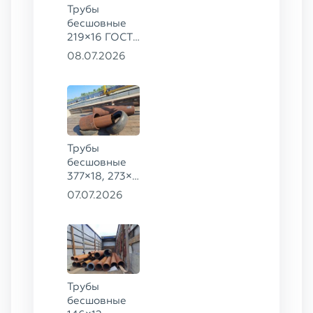
Трубы
бесшовные
219×16 ГОСТ
8732-78, ст.
08.07.2026
09Г2С
Трубы
бесшовные
377×18, 273×8
ГОСТ 8732-
07.07.2026
78, ст. 20,
426×16 ст.
09Г2С
Трубы
бесшовные