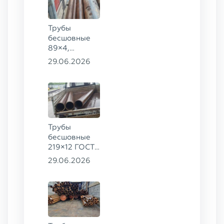
Трубы
бесшовные
89×4,
203×20,
29.06.2026
377×9 ГОСТ
8732-78, ст.
09Г2С
Трубы
бесшовные
219×12 ГОСТ
8732-78, ст.
29.06.2026
13ХФА