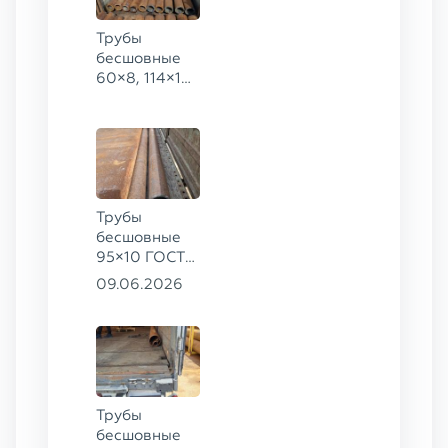
Трубы
бесшовные
60×8, 114×10,
168×6,
219×25 ГОСТ
8732-78, ст.
20
Трубы
бесшовные
95×10 ГОСТ
8732-78, ст.
09.06.2026
20
Трубы
бесшовные