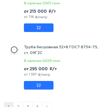
В наличии
0.001 тонн
от
215 000
/т
p
от
716
/метр
p
Труба бесшовная 32×8 ГОСТ 8734-75,
ст. 09Г2С
В наличии
0.029 тонн
от
295 000
/т
p
от
1 397
/метр
p
1
2
3
4