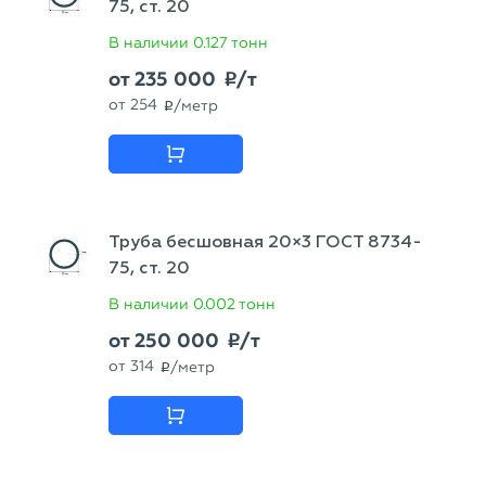
75, ст. 20
В наличии
0.127 тонн
от
235 000
/т
p
от
254
/метр
p
Труба бесшовная 20×3 ГОСТ 8734-
75, ст. 20
В наличии
0.002 тонн
от
250 000
/т
p
от
314
/метр
p