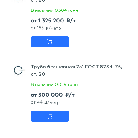
ст. 20
В наличии
0.304 тонн
от
1 325 200
/т
p
от
163
/метр
p
Труба бесшовная 7×1 ГОСТ 8734-75,
ст. 20
В наличии
0.029 тонн
от
300 000
/т
p
от
44
/метр
p