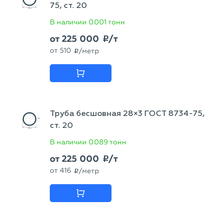
75, ст. 20
В наличии
0.001 тонн
от
225 000
/т
p
от
510
/метр
p
Труба бесшовная 28×3 ГОСТ 8734-75,
ст. 20
В наличии
0.089 тонн
от
225 000
/т
p
от
416
/метр
p