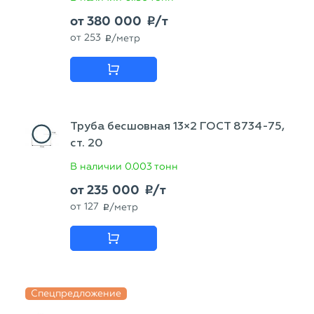
от
380 000
/т
p
от
253
/метр
p
Труба бесшовная 13×2 ГОСТ 8734-75,
ст. 20
В наличии
0.003 тонн
от
235 000
/т
p
от
127
/метр
p
Спецпредложение