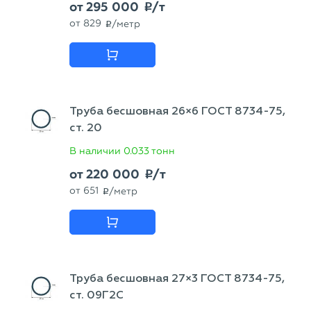
от
295 000
/т
p
от
829
/метр
p
Труба бесшовная 26×6 ГОСТ 8734-75,
ст. 20
В наличии
0.033 тонн
от
220 000
/т
p
от
651
/метр
p
Труба бесшовная 27×3 ГОСТ 8734-75,
ст. 09Г2С