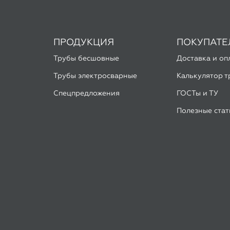
Трубы электросварные
Калькулятор т
Спецпредложения
ГОСТы и ТУ
Полезные стат
льзуем Яндекс Метрику и Google Analytics для улучшения ра
Подробнее в
Политике конфиденциальности