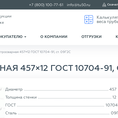
+7 (800) 100-77-61
info@tu50.ru
Скача
дукции
ске
ОКУПАТЕЛЮ
О КОМПАНИИ
ОТГРУЗКИ
тросварная 457×12 ГОСТ 10704-91, ст. 09Г2С
Я 457×12 ГОСТ 10704-91, 
Диаметр
457
Толщина стенки
12
ГОСТ
10704
Сталь
09