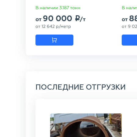
В наличии 3.187 тонн
В нали
90 000
8
p
от
/т
от
от
12 642
p
/метр
от
9 0
ПОСЛЕДНИЕ ОТГРУЗКИ