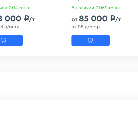
чии 0.04 тонн
В наличии 0.069 тонн
8 000
85 000
p
p
/т
от
/т
28
p
/метр
от
118
p
/метр