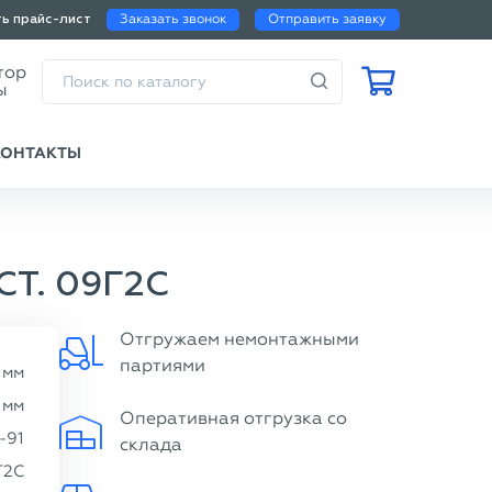
Заказать звонок
Отправить заявку
ть прайс-лист
Калькулятор
веса трубы
КОНТАКТЫ
СТ. 09Г2С
Отгружаем немонтажными
партиями
мм
мм
Оперативная отгрузка со
-91
склада
Г2С