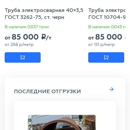
Труба электросварная 40×3,5
Труба электрос
ГОСТ 3262-75, ст. черн
ГОСТ 10704-91, 
В наличии 0.037 тонн
В наличии 0.043 то
85 000
85 000
p
p
от
/т
от
от
268
p
/метр
от
151
p
/метр
ПОСЛЕДНИЕ ОТГРУЗКИ