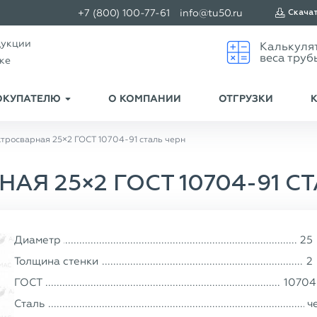
+7 (800) 100-77-61
info@tu50.ru
Скача
дукции
ске
ОКУПАТЕЛЮ
О КОМПАНИИ
ОТГРУЗКИ
ктросварная 25×2 ГОСТ 10704-91 сталь черн
АЯ 25×2 ГОСТ 10704-91 С
Диаметр
25
Толщина стенки
2
ГОСТ
10704
Сталь
ч