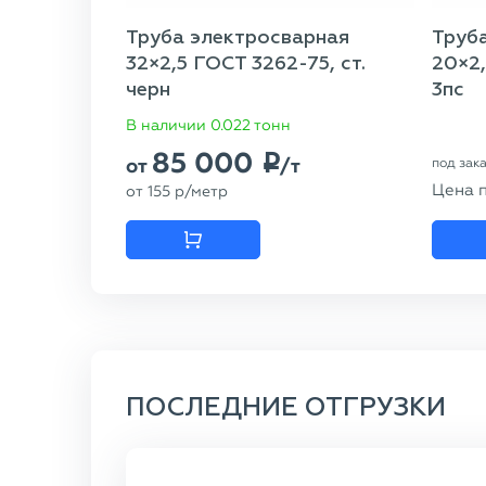
Труба электросварная
Труб
32×2,5 ГОСТ 3262-75, ст.
20×2,
черн
3пс
В наличии 0.022 тонн
85 000
p
от
/т
под зак
Цена 
от
155
p
/метр
ПОСЛЕДНИЕ ОТГРУЗКИ