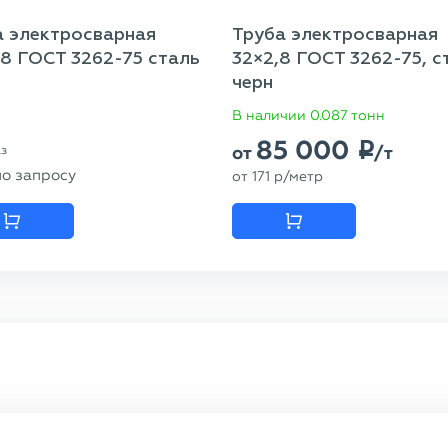
а электросварная
Труба электросварная
8 ГОСТ 3262-75 сталь
32×2,8 ГОСТ 3262-75, ст
черн
В наличии 0.087 тонн
85 000
p
от
/т
аз
по запросу
от
171
p
/метр