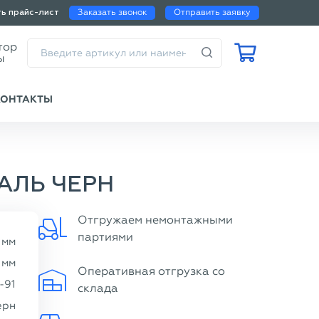
Заказать звонок
Отправить заявку
ть прайс-лист
Калькулятор
веса трубы
КОНТАКТЫ
ТАЛЬ ЧЕРН
Отгружаем немонтажными
партиями
мм
мм
Оперативная отгрузка со
-91
склада
ерн