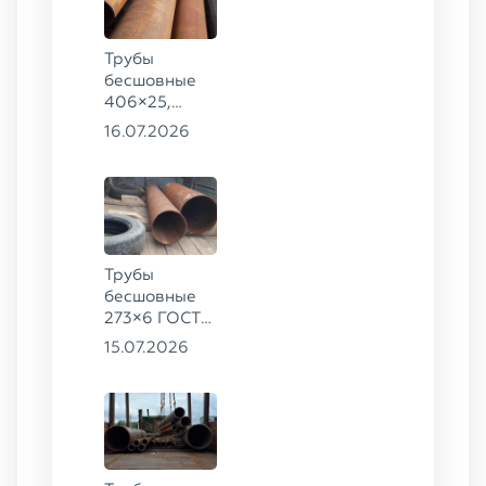
Трубы
бесшовные
406×25,
325×20,
16.07.2026
299×16 ГОСТ
8732-78, ст.
09Г2С
Трубы
бесшовные
273×6 ГОСТ
8732-78
15.07.2026
сталь 20