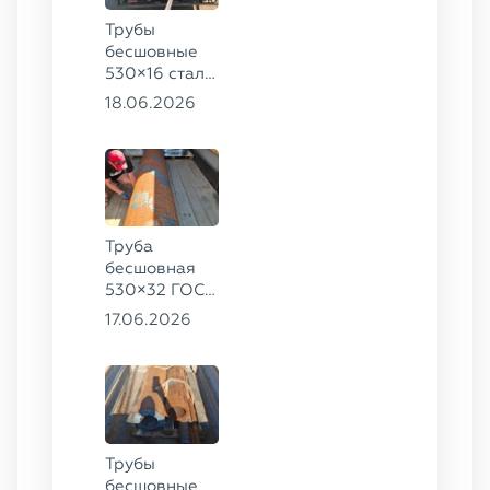
Трубы
бесшовные
530×16 сталь
13ХФА,
18.06.2026
325×20 ст.
09Г2С
Труба
бесшовная
530×32 ГОСТ
8732-78, ст.
17.06.2026
09Г2С
Трубы
бесшовные