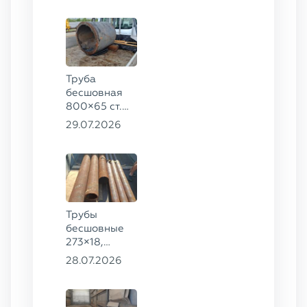
20
Труба
бесшовная
800×65 ст.
17ГС
29.07.2026
Трубы
бесшовные
273×18,
168×12 ГОСТ
28.07.2026
8732-78, ст.
09Г2С