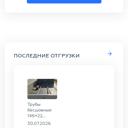
ПОСЛЕДНИЕ ОТГРУЗКИ
Трубы
бесшовные
146×22,
68×12 ГОСТ
30.07.2026
8732-78, ст.