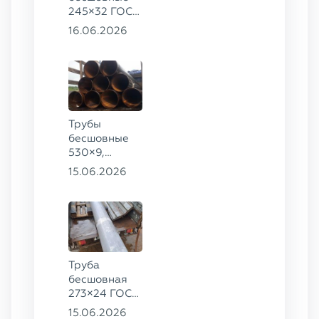
245×32 ГОСТ
8732-78, ст.
16.06.2026
09Г2С,
325×60 ст. 20
Трубы
бесшовные
530×9,
530×10 ст.
15.06.2026
09Г2С
Труба
бесшовная
273×24 ГОСТ
9941-81 сталь
15.06.2026