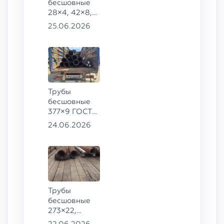
бесшовные
28×4, 42×8,
73×14,
25.06.2026
63,5×10 ГОСТ
8734-75, ст.
20
Трубы
бесшовные
377×9 ГОСТ
8732-78, ст.
24.06.2026
20
Трубы
бесшовные
273×22,
245×26,
22.06.2026