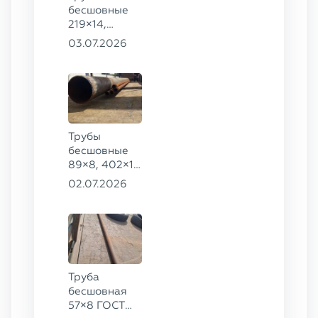
бесшовные
8732-78, ст.
219×14,
20
146×16 ГОСТ
03.07.2026
8732-78, ст.
09Г2С
Трубы
бесшовные
89×8, 402×10
ГОСТ 8732-
02.07.2026
78, ст. 20
Труба
бесшовная
57×8 ГОСТ