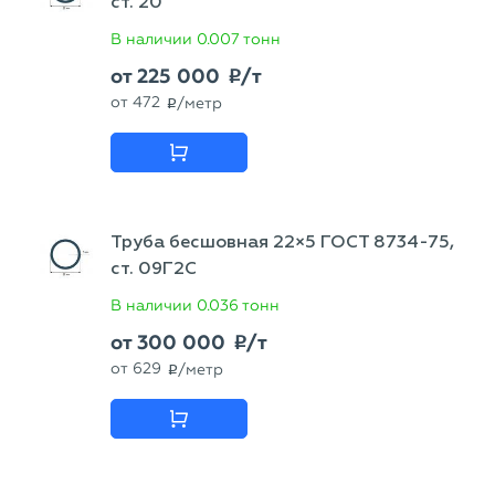
ст. 20
В наличии
0.007 тонн
от
225 000
/т
p
от
472
/метр
p
Труба бесшовная 22×5 ГОСТ 8734-75,
ст. 09Г2С
В наличии
0.036 тонн
от
300 000
/т
p
от
629
/метр
p