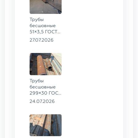
Трубы
бесшовные
51×3,5 ГОСТ
8732-78, ст.
27.07.2026
20
Трубы
бесшовные
299×30 ГОСТ
8732-78, ст.
24.07.2026
45, 273×50
ГОСТ 8732-
78, ст.
30ХГСА