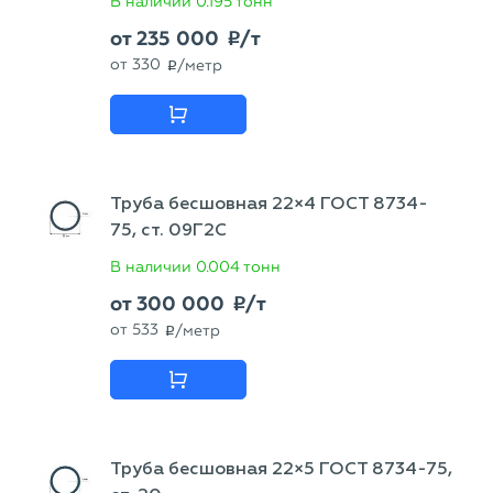
В наличии
0.195 тонн
от
235 000
/т
p
от
330
/метр
p
Труба бесшовная 22×4 ГОСТ 8734-
75, ст. 09Г2С
В наличии
0.004 тонн
от
300 000
/т
p
от
533
/метр
p
Труба бесшовная 22×5 ГОСТ 8734-75,