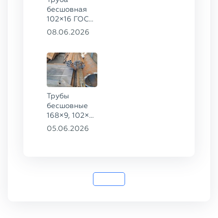
бесшовная
102×16 ГОСТ
8732-78, ст.
08.06.2026
20
Трубы
бесшовные
168×9, 102×4,
102×16,
05.06.2026
159×8, ГОСТ
8732-78, ст.
20