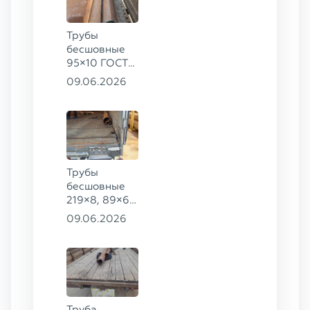
Трубы
бесшовные
95×10 ГОСТ
8732-78, ст.
09.06.2026
20
Трубы
бесшовные
219×8, 89×6,
38×4 ГОСТ
09.06.2026
8732-78, ст.
20, 16×2 ТУ
14-3Р-55-
2001 сталь
12Х1МФ
Труба