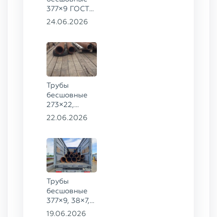
377×9 ГОСТ
8732-78, ст.
24.06.2026
20
Трубы
бесшовные
273×22,
245×26,
22.06.2026
159×6 сталь
09Г2С
Трубы
бесшовные
377×9, 38×7,
38×8, 28×3,5,
19.06.2026