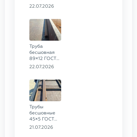
8734-75, ст.
22.07.2026
20
Труба
бесшовная
89×12 ГОСТ
8732-78, ст.
22.07.2026
20
Трубы
бесшовные
45×5 ГОСТ
8734-75, ст.
21.07.2026
20