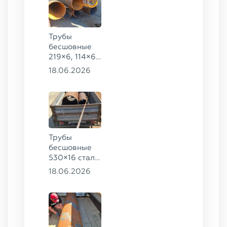
Трубы
бесшовные
219×6, 114×6,
57×6 ГОСТ
18.06.2026
8732-78, ст.
20
Трубы
бесшовные
530×16 сталь
13ХФА,
18.06.2026
325×20 ст.
09Г2С