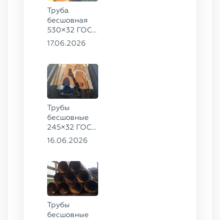
Труба
бесшовная
530×32 ГОСТ
8732-78, ст.
17.06.2026
09Г2С
Трубы
бесшовные
245×32 ГОСТ
8732-78, ст.
16.06.2026
09Г2С,
325×60 ст. 20
Трубы
бесшовные