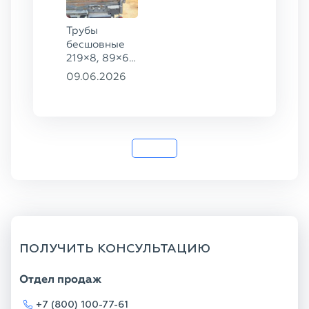
Трубы
бесшовные
219×8, 89×6,
38×4 ГОСТ
09.06.2026
8732-78, ст.
20, 16×2 ТУ
14-3Р-55-
2001 сталь
12Х1МФ
ПОЛУЧИТЬ КОНСУЛЬТАЦИЮ
Отдел продаж
+7 (800) 100-77-61