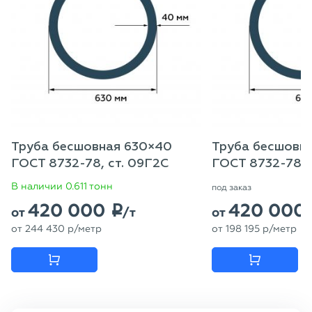
Труба бесшовная 630×40
Труба бесшовн
ГОСТ 8732-78, ст. 09Г2С
ГОСТ 8732-78, с
В наличии 0.611 тонн
под заказ
420 000
420 000
p
от
/т
от
от
244 430
p
/метр
от
198 195
p
/метр