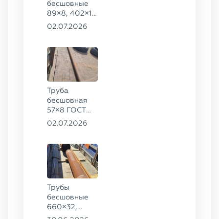
бесшовные
89×8, 402×10
ГОСТ 8732-
02.07.2026
78, ст. 20
Труба
бесшовная
57×8 ГОСТ
8732-78
02.07.2026
сталь 35
Трубы
бесшовные
660×32,
426×28,