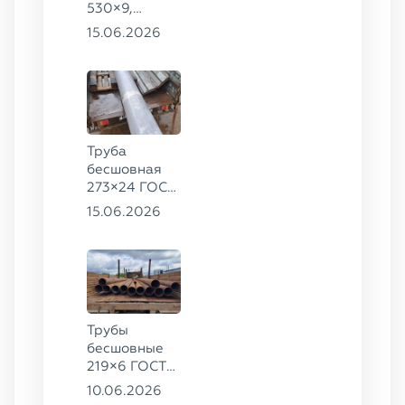
530×9,
530×10 ст.
15.06.2026
09Г2С
Труба
бесшовная
273×24 ГОСТ
9941-81 сталь
15.06.2026
12Х18Н10Т
Трубы
бесшовные
219×6 ГОСТ
8732-78, ст.
10.06.2026
20