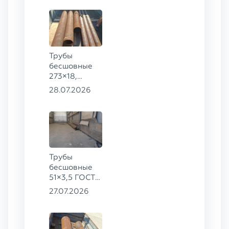
Трубы
бесшовные
273×18,
168×12 ГОСТ
28.07.2026
8732-78, ст.
09Г2С
Трубы
бесшовные
51×3,5 ГОСТ
8732-78, ст.
27.07.2026
20