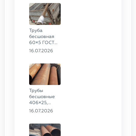
Труба
бесшовная
60×5 ГОСТ
8732-78, ст.
16.07.2026
20
Трубы
бесшовные
406×25,
325×20,
16.07.2026
299×16 ГОСТ
8732-78, ст.
09Г2С