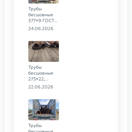
Трубы
бесшовные
377×9 ГОСТ
8732-78, ст.
24.06.2026
20
Трубы
бесшовные
273×22,
245×26,
22.06.2026
159×6 сталь
09Г2С
Трубы
бесшовные