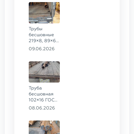
Трубы
бесшовные
219×8, 89×6,
38×4 ГОСТ
09.06.2026
8732-78, ст.
20, 16×2 ТУ
14-3Р-55-
2001 сталь
12Х1МФ
Труба
бесшовная
102×16 ГОСТ
8732-78, ст.
08.06.2026
20