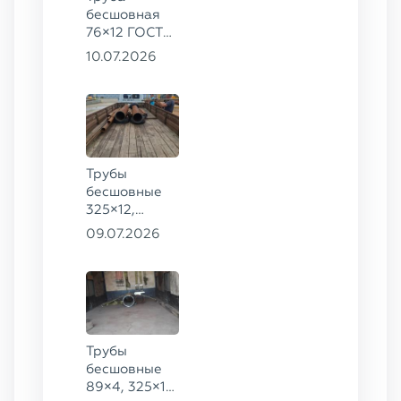
бесшовная
76×12 ГОСТ
8732-78, ст.
10.07.2026
20
Трубы
бесшовные
325×12,
70×10, 89×6,
09.07.2026
51×3,5, 38×3,5
ГОСТ 8732-
78, ст. 20
Трубы
бесшовные
89×4, 325×14