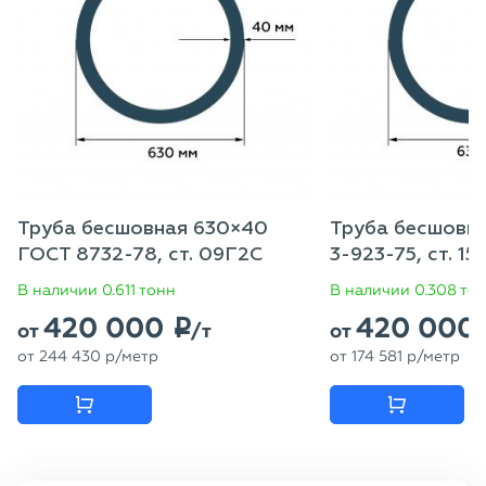
Труба бесшовная 630×40
Труба бесшовна
ГОСТ 8732-78, ст. 09Г2С
3-923-75, ст. 1
В наличии 0.611 тонн
В наличии 0.308 то
420 000
420 000
p
от
/т
от
от
244 430
p
/метр
от
174 581
p
/метр