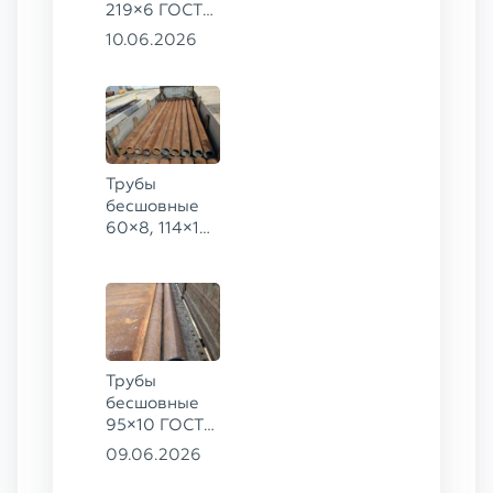
219×6 ГОСТ
8732-78, ст.
10.06.2026
20
Трубы
бесшовные
60×8, 114×10,
168×6,
219×25 ГОСТ
8732-78, ст.
20
Трубы
бесшовные
95×10 ГОСТ
8732-78, ст.
09.06.2026
20