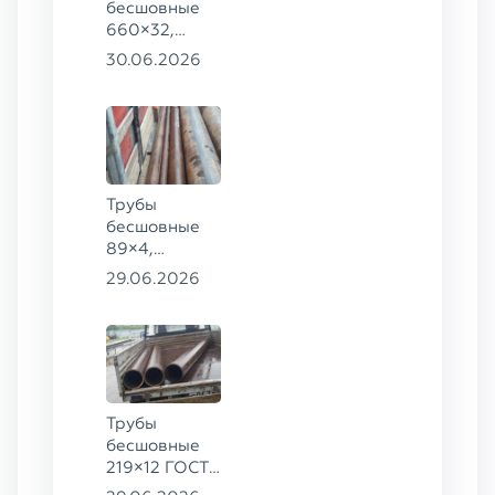
бесшовные
660×32,
426×28,
30.06.2026
720×30,
70×16 ГОСТ
8732-78
сталь 09Г2С
Трубы
бесшовные
89×4,
203×20,
29.06.2026
377×9 ГОСТ
8732-78, ст.
09Г2С
Трубы
бесшовные
219×12 ГОСТ
8732-78, ст.