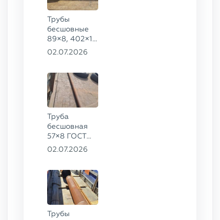
Трубы
бесшовные
89×8, 402×10
ГОСТ 8732-
02.07.2026
78, ст. 20
Труба
бесшовная
57×8 ГОСТ
8732-78
02.07.2026
сталь 35
Трубы