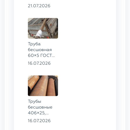
8734-75, ст.
21.07.2026
20
Труба
бесшовная
60×5 ГОСТ
8732-78, ст.
16.07.2026
20
Трубы
бесшовные
406×25,
325×20,
16.07.2026
299×16 ГОСТ