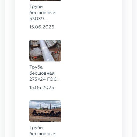
Трубы
бесшовные
530×9,
530×10 ст.
15.06.2026
09Г2С
Труба
бесшовная
273×24 ГОСТ
9941-81 сталь
15.06.2026
12Х18Н10Т
Трубы
бесшовные