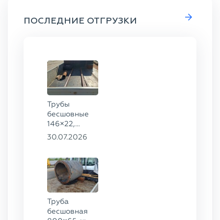
ПОСЛЕДНИЕ ОТГРУЗКИ
Трубы
бесшовные
146×22,
68×12 ГОСТ
30.07.2026
8732-78, ст.
20
Труба
бесшовная