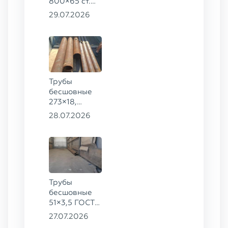
800×65 ст.
17ГС
29.07.2026
Трубы
бесшовные
273×18,
168×12 ГОСТ
28.07.2026
8732-78, ст.
09Г2С
Трубы
бесшовные
51×3,5 ГОСТ
8732-78, ст.
27.07.2026
20