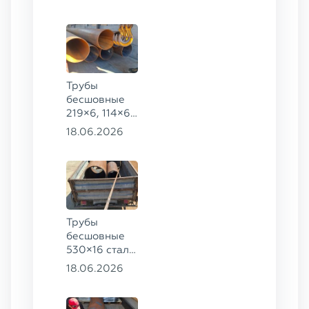
09Г2С
Трубы
бесшовные
219×6, 114×6,
57×6 ГОСТ
18.06.2026
8732-78, ст.
20
Трубы
бесшовные
530×16 сталь
13ХФА,
18.06.2026
325×20 ст.
09Г2С