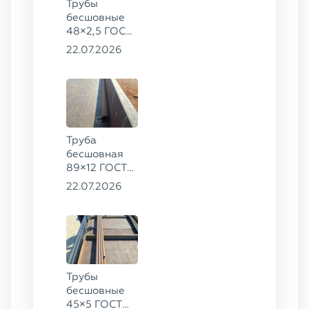
Трубы
бесшовные
48×2,5 ГОСТ
8734-75, ст.
22.07.2026
20
Труба
бесшовная
89×12 ГОСТ
8732-78, ст.
22.07.2026
20
Трубы
бесшовные
45×5 ГОСТ