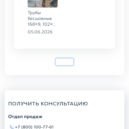
Трубы
бесшовные
168×9, 102×4,
102×16,
05.06.2026
159×8, ГОСТ
8732-78, ст.
20
ПОЛУЧИТЬ КОНСУЛЬТАЦИЮ
Отдел продаж
+7 (800) 100-77-61