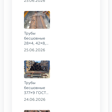
25.06.2026
168×30,
273×22 сталь
09Г2С
Трубы
бесшовные
28×4, 42×8,
73×14,
25.06.2026
63,5×10 ГОСТ
8734-75, ст.
20
Трубы
бесшовные
377×9 ГОСТ
8732-78, ст.
24.06.2026
20