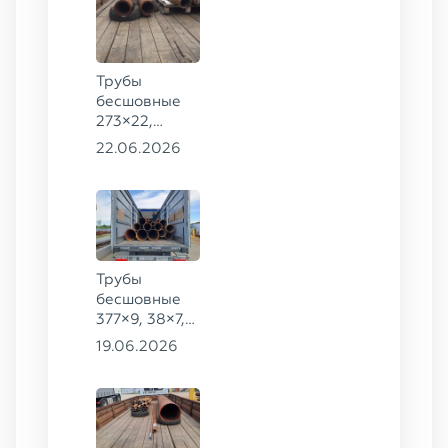
Трубы
бесшовные
273×22,
245×26,
22.06.2026
159×6 сталь
09Г2С
Трубы
бесшовные
377×9, 38×7,
38×8, 28×3,5,
19.06.2026
28×4, 38×4,5,
530×9, 42×8,
133×12,
127×28,
203×20,