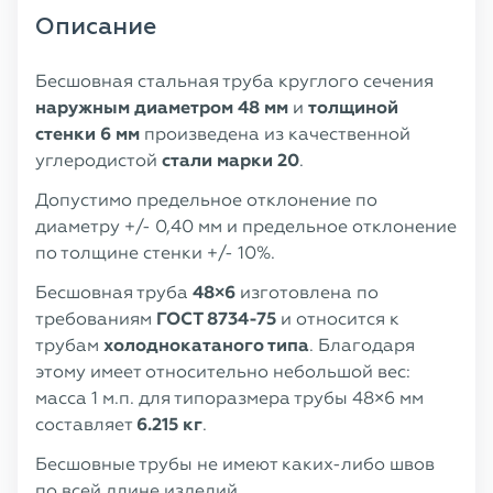
Описание
Бесшовная стальная труба круглого сечения
наружным диаметром
48 мм
и
толщиной
стенки 6 мм
произведена из качественной
углеродистой
стали марки 20
.
Допустимо предельное отклонение по
диаметру +/- 0,40 мм и предельное отклонение
по толщине стенки +/- 10%.
Бесшовная труба
48×6
изготовлена по
требованиям
ГОСТ 8734-75
и относится к
трубам
холоднокатаного типа
. Благодаря
этому имеет относительно небольшой вес:
масса 1 м.п. для типоразмера трубы 48×6 мм
составляет
6.215 кг
.
Бесшовные трубы не имеют каких-либо швов
по всей длине изделий.