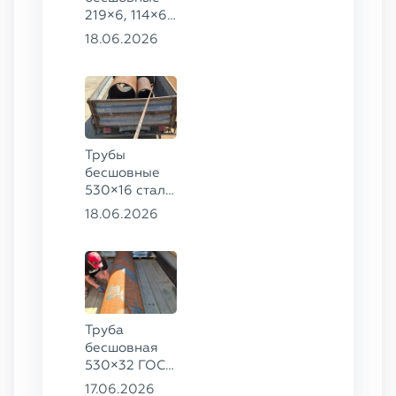
219×6, 114×6,
57×6 ГОСТ
18.06.2026
8732-78, ст.
20
Трубы
бесшовные
530×16 сталь
13ХФА,
18.06.2026
325×20 ст.
09Г2С
Труба
бесшовная
530×32 ГОСТ
8732-78, ст.
17.06.2026