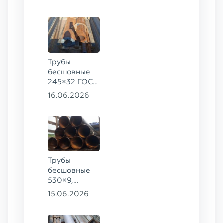
09Г2С
Трубы
бесшовные
245×32 ГОСТ
8732-78, ст.
16.06.2026
09Г2С,
325×60 ст. 20
Трубы
бесшовные
530×9,
530×10 ст.
15.06.2026
09Г2С