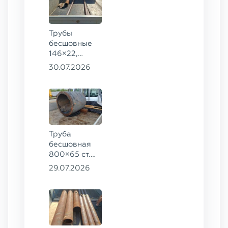
Трубы
бесшовные
146×22,
68×12 ГОСТ
30.07.2026
8732-78, ст.
20
Труба
бесшовная
800×65 ст.
17ГС
29.07.2026