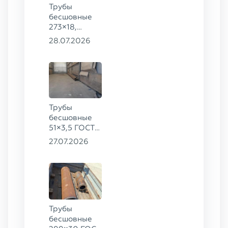
Трубы
бесшовные
273×18,
168×12 ГОСТ
28.07.2026
8732-78, ст.
09Г2С
Трубы
бесшовные
51×3,5 ГОСТ
8732-78, ст.
27.07.2026
20
Трубы
бесшовные