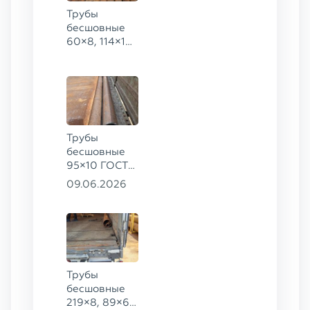
Трубы
бесшовные
60×8, 114×10,
168×6,
219×25 ГОСТ
8732-78, ст.
20
Трубы
бесшовные
95×10 ГОСТ
8732-78, ст.
09.06.2026
20
Трубы
бесшовные
219×8, 89×6,