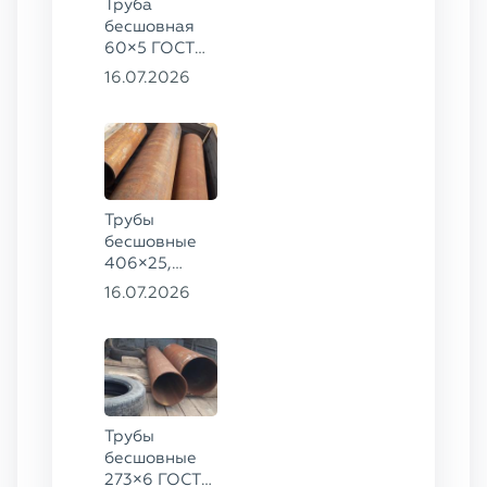
Труба
бесшовная
60×5 ГОСТ
8732-78, ст.
16.07.2026
20
Трубы
бесшовные
406×25,
325×20,
16.07.2026
299×16 ГОСТ
8732-78, ст.
09Г2С
Трубы
бесшовные
273×6 ГОСТ