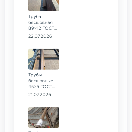
Труба
бесшовная
89×12 ГОСТ
8732-78, ст.
22.07.2026
20
Трубы
бесшовные
45×5 ГОСТ
8734-75, ст.
21.07.2026
20