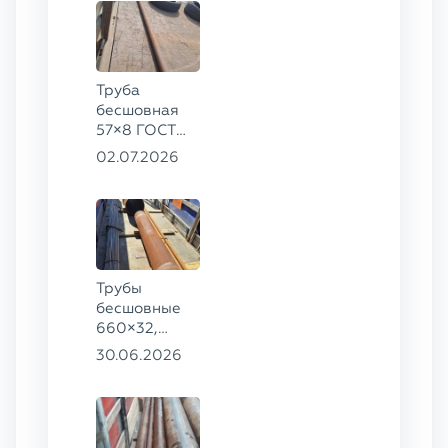
Труба
бесшовная
57×8 ГОСТ
8732-78
02.07.2026
сталь 35
Трубы
бесшовные
660×32,
426×28,
30.06.2026
720×30,
70×16 ГОСТ
8732-78
сталь 09Г2С