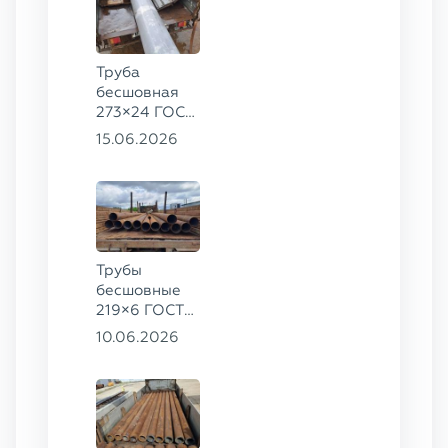
Труба
бесшовная
273×24 ГОСТ
9941-81 сталь
15.06.2026
12Х18Н10Т
Трубы
бесшовные
219×6 ГОСТ
8732-78, ст.
10.06.2026
20