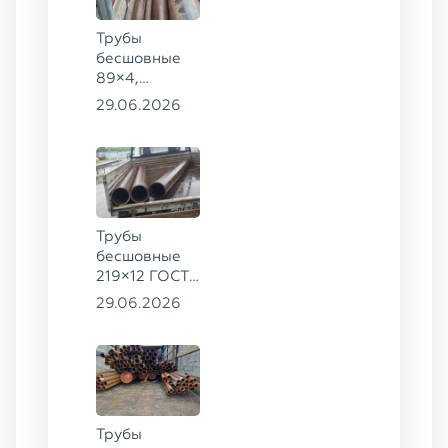
Трубы
бесшовные
89×4,
203×20,
29.06.2026
377×9 ГОСТ
8732-78, ст.
09Г2С
Трубы
бесшовные
219×12 ГОСТ
8732-78, ст.
29.06.2026
13ХФА
Трубы