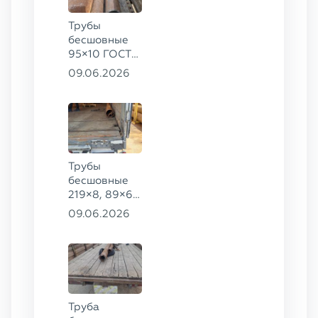
Трубы
бесшовные
95×10 ГОСТ
8732-78, ст.
09.06.2026
20
Трубы
бесшовные
219×8, 89×6,
38×4 ГОСТ
09.06.2026
8732-78, ст.
20, 16×2 ТУ
14-3Р-55-
2001 сталь
12Х1МФ
Труба