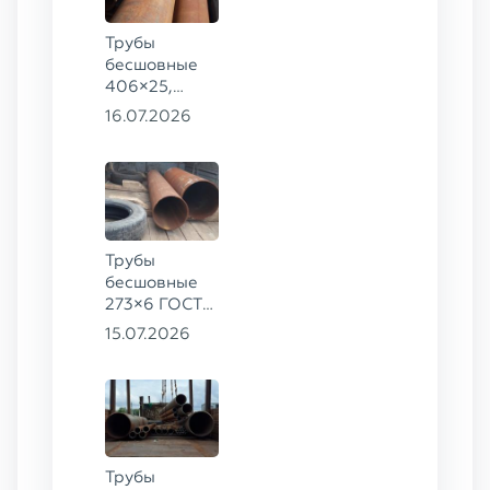
Трубы
бесшовные
406×25,
325×20,
16.07.2026
299×16 ГОСТ
8732-78, ст.
09Г2С
Трубы
бесшовные
273×6 ГОСТ
8732-78
15.07.2026
сталь 20
Трубы