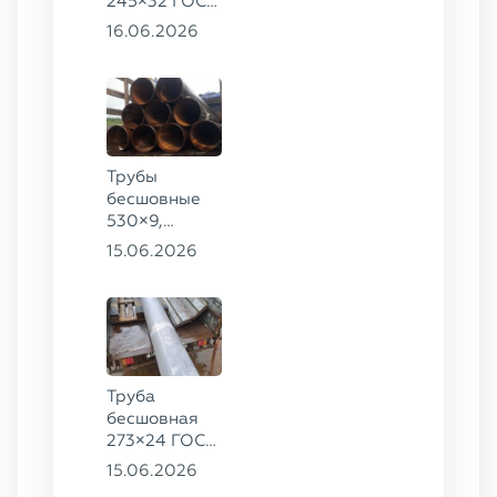
245×32 ГОСТ
8732-78, ст.
16.06.2026
09Г2С,
325×60 ст. 20
Трубы
бесшовные
530×9,
530×10 ст.
15.06.2026
09Г2С
Труба
бесшовная
273×24 ГОСТ
9941-81 сталь
15.06.2026
12Х18Н10Т