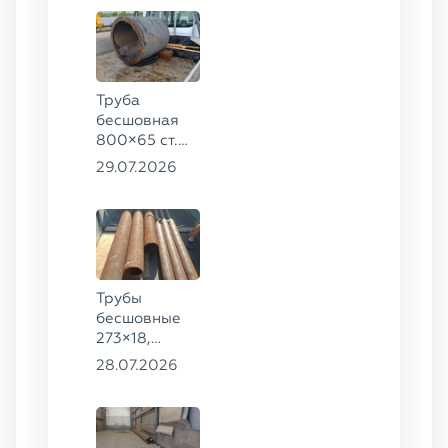
20
Труба
бесшовная
800×65 ст.
17ГС
29.07.2026
Трубы
бесшовные
273×18,
168×12 ГОСТ
28.07.2026
8732-78, ст.
09Г2С