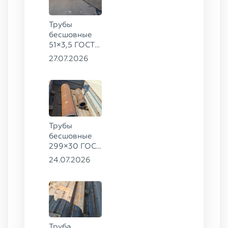
Трубы
бесшовные
51×3,5 ГОСТ
8732-78, ст.
27.07.2026
20
Трубы
бесшовные
299×30 ГОСТ
8732-78, ст.
24.07.2026
45, 273×50
ГОСТ 8732-
78, ст.
30ХГСА
Труба