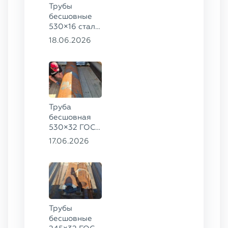
Трубы
бесшовные
530×16 сталь
13ХФА,
18.06.2026
325×20 ст.
09Г2С
Труба
бесшовная
530×32 ГОСТ
8732-78, ст.
17.06.2026
09Г2С
Трубы
бесшовные