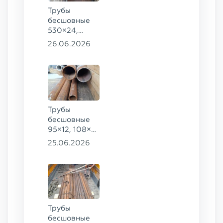
ст. 09Г2С
Трубы
бесшовные
530×24,
273×40 ГОСТ
26.06.2026
8732-78
сталь 20
Трубы
бесшовные
95×12, 108×6,
159×32,
25.06.2026
168×30,
273×22 сталь
09Г2С
Трубы
бесшовные