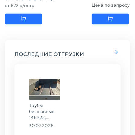
Цена по запросу
от
822
p
/метр
ПОСЛЕДНИЕ ОТГРУЗКИ
Трубы
бесшовные
146×22,
68×12 ГОСТ
30.07.2026
8732-78, ст.