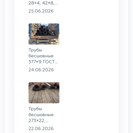
28×4, 42×8,
73×14,
25.06.2026
63,5×10 ГОСТ
8734-75, ст.
20
Трубы
бесшовные
377×9 ГОСТ
8732-78, ст.
24.06.2026
20
Трубы
бесшовные
273×22,
245×26,
22.06.2026
159×6 сталь