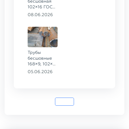
бесшовная
102×16 ГОСТ
8732-78, ст.
08.06.2026
20
Трубы
бесшовные
168×9, 102×4,
102×16,
05.06.2026
159×8, ГОСТ
8732-78, ст.
20