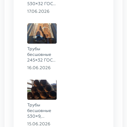
530×32 ГОСТ
8732-78, ст.
17.06.2026
09Г2С
Трубы
бесшовные
245×32 ГОСТ
8732-78, ст.
16.06.2026
09Г2С,
325×60 ст. 20
Трубы
бесшовные
530×9,
530×10 ст.
15.06.2026