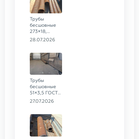
Трубы
бесшовные
273×18,
168×12 ГОСТ
28.07.2026
8732-78, ст.
09Г2С
Трубы
бесшовные
51×3,5 ГОСТ
8732-78, ст.
27.07.2026
20