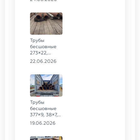
20
Трубы
бесшовные
273×22,
245×26,
22.06.2026
159×6 сталь
09Г2С
Трубы
бесшовные
377×9, 38×7,
38×8, 28×3,5,
19.06.2026
28×4, 38×4,5,
530×9, 42×8,
133×12,