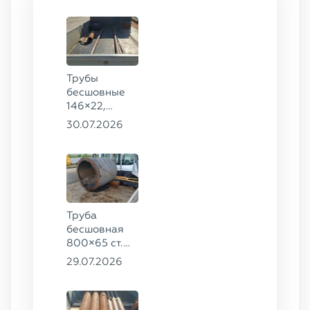
Трубы
бесшовные
146×22,
68×12 ГОСТ
30.07.2026
8732-78, ст.
20
Труба
бесшовная
800×65 ст.
17ГС
29.07.2026