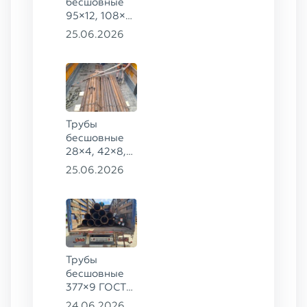
бесшовные
95×12, 108×6,
159×32,
25.06.2026
168×30,
273×22 сталь
09Г2С
Трубы
бесшовные
28×4, 42×8,
73×14,
25.06.2026
63,5×10 ГОСТ
8734-75, ст.
20
Трубы
бесшовные
377×9 ГОСТ
8732-78, ст.
24.06.2026