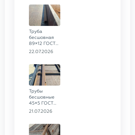
Труба
бесшовная
89×12 ГОСТ
8732-78, ст.
22.07.2026
20
Трубы
бесшовные
45×5 ГОСТ
8734-75, ст.
21.07.2026
20