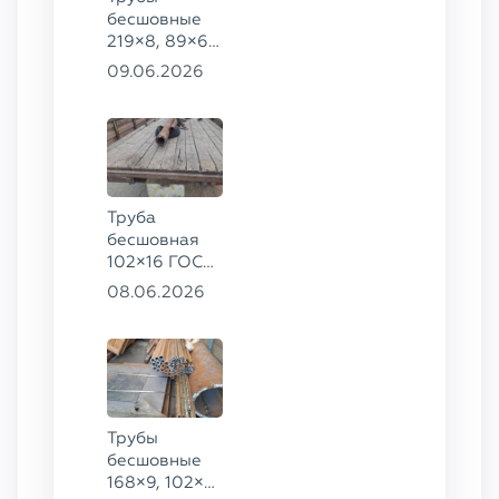
бесшовные
219×8, 89×6,
38×4 ГОСТ
09.06.2026
8732-78, ст.
20, 16×2 ТУ
14-3Р-55-
2001 сталь
12Х1МФ
Труба
бесшовная
102×16 ГОСТ
8732-78, ст.
08.06.2026
20
Трубы
бесшовные
168×9, 102×4,