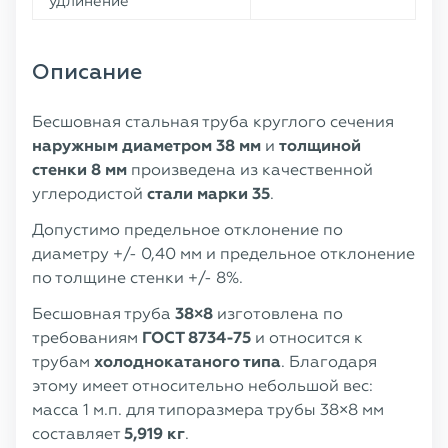
удлинение
Описание
Бесшовная стальная труба круглого сечения
наружным диаметром
38 мм
и
толщиной
стенки 8 мм
произведена из качественной
углеродистой
стали марки 35
.
Допустимо предельное отклонение по
диаметру +/- 0,40 мм и предельное отклонение
по толщине стенки +/- 8%.
Бесшовная труба
38×8
изготовлена по
требованиям
ГОСТ 8734-75
и относится к
трубам
холоднокатаного типа
. Благодаря
этому имеет относительно небольшой вес:
масса 1 м.п. для типоразмера трубы 38×8 мм
составляет
5,919 кг
.