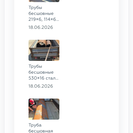
Трубы
бесшовные
219×6, 114×6,
57×6 ГОСТ
18.06.2026
8732-78, ст.
20
Трубы
бесшовные
530×16 сталь
13ХФА,
18.06.2026
325×20 ст.
09Г2С
Труба
бесшовная