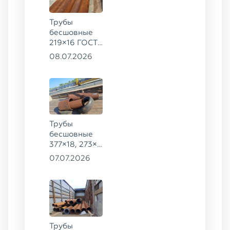
Трубы
бесшовные
219×16 ГОСТ
8732-78, ст.
08.07.2026
09Г2С
Трубы
бесшовные
377×18, 273×8
ГОСТ 8732-
07.07.2026
78, ст. 20,
426×16 ст.
09Г2С
Трубы