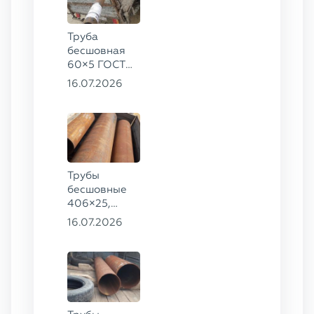
Труба
бесшовная
60×5 ГОСТ
8732-78, ст.
16.07.2026
20
Трубы
бесшовные
406×25,
325×20,
16.07.2026
299×16 ГОСТ
8732-78, ст.
09Г2С