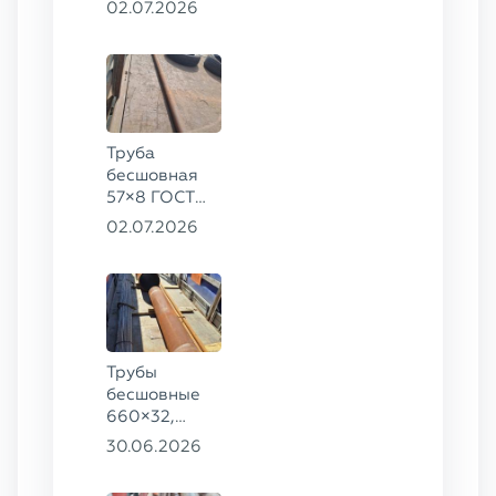
02.07.2026
78, ст. 20
Труба
бесшовная
57×8 ГОСТ
8732-78
02.07.2026
сталь 35
Трубы
бесшовные
660×32,
426×28,
30.06.2026
720×30,
70×16 ГОСТ