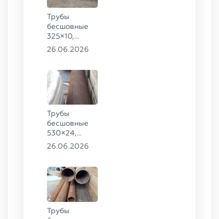
Трубы
бесшовные
325×10,
102×4, 83×8,
26.06.2026
102×4, 89×10
ГОСТ 8732-
78, ст. 20,
68×8, 83×6,
89×10, 83×8
ст. 09Г2С
Трубы
бесшовные
530×24,
273×40 ГОСТ
26.06.2026
8732-78
сталь 20
Трубы