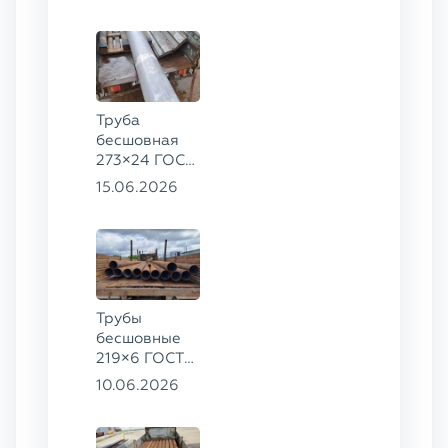
09Г2С
Труба
бесшовная
273×24 ГОСТ
9941-81 сталь
15.06.2026
12Х18Н10Т
Трубы
бесшовные
219×6 ГОСТ
8732-78, ст.
10.06.2026
20