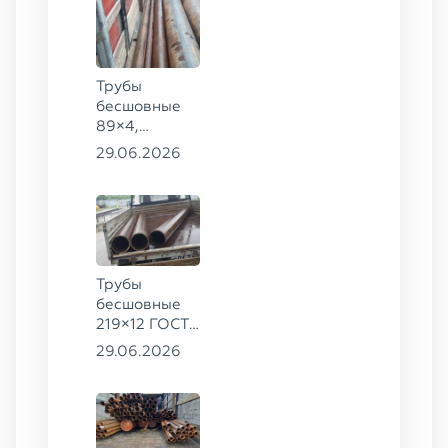
8732-78
сталь 09Г2С
Трубы
бесшовные
89×4,
203×20,
29.06.2026
377×9 ГОСТ
8732-78, ст.
09Г2С
Трубы
бесшовные
219×12 ГОСТ
8732-78, ст.
29.06.2026
13ХФА