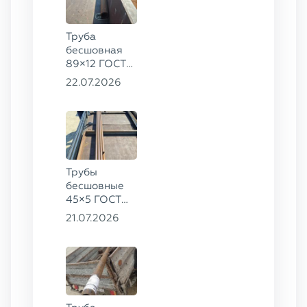
Труба
бесшовная
89×12 ГОСТ
8732-78, ст.
22.07.2026
20
Трубы
бесшовные
45×5 ГОСТ
8734-75, ст.
21.07.2026
20