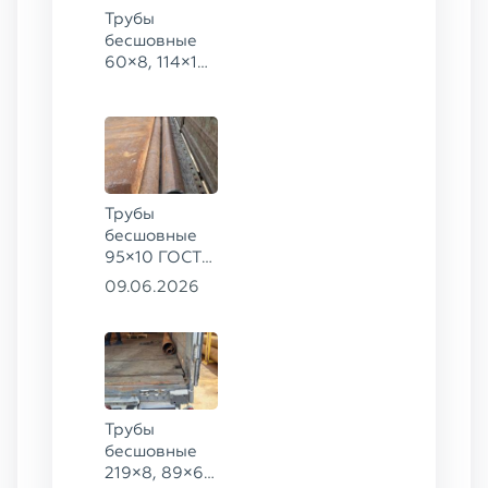
Трубы
бесшовные
60×8, 114×10,
168×6,
219×25 ГОСТ
8732-78, ст.
20
Трубы
бесшовные
95×10 ГОСТ
8732-78, ст.
09.06.2026
20
Трубы
бесшовные
219×8, 89×6,