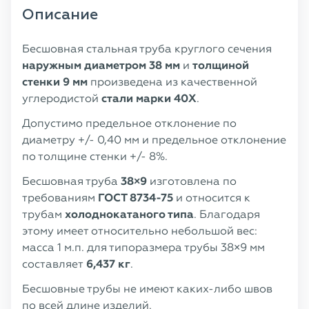
Описание
Бесшовная стальная труба круглого сечения
наружным диаметром
38 мм
и
толщиной
стенки 9 мм
произведена из качественной
углеродистой
стали марки 40X
.
Допустимо предельное отклонение по
диаметру +/- 0,40 мм и предельное отклонение
по толщине стенки +/- 8%.
Бесшовная труба
38×9
изготовлена по
требованиям
ГОСТ 8734-75
и относится к
трубам
холоднокатаного типа
. Благодаря
этому имеет относительно небольшой вес:
масса 1 м.п. для типоразмера трубы 38×9 мм
составляет
6,437 кг
.
Бесшовные трубы не имеют каких-либо швов
по всей длине изделий.