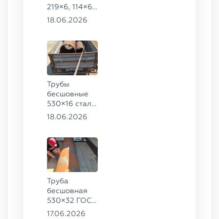
219×6, 114×6,
57×6 ГОСТ
18.06.2026
8732-78, ст.
20
Трубы
бесшовные
530×16 сталь
13ХФА,
18.06.2026
325×20 ст.
09Г2С
Труба
бесшовная
530×32 ГОСТ
8732-78, ст.
17.06.2026