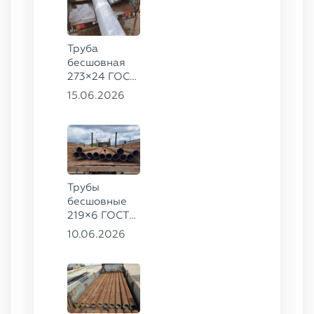
Труба
бесшовная
273×24 ГОСТ
9941-81 сталь
15.06.2026
12Х18Н10Т
Трубы
бесшовные
219×6 ГОСТ
8732-78, ст.
10.06.2026
20