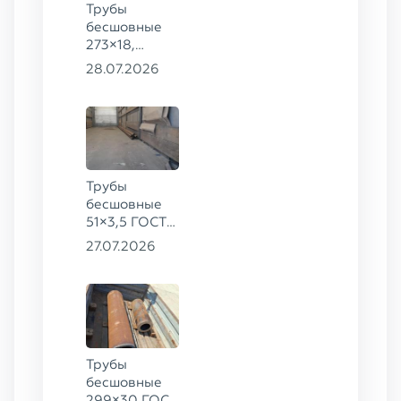
Трубы
бесшовные
273×18,
168×12 ГОСТ
28.07.2026
8732-78, ст.
09Г2С
Трубы
бесшовные
51×3,5 ГОСТ
8732-78, ст.
27.07.2026
20
Трубы
бесшовные
299×30 ГОСТ