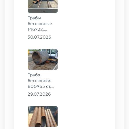
Трубы
бесшовные
146×22,
68×12 ГОСТ
30.07.2026
8732-78, ст.
20
Труба
бесшовная
800×65 ст.
17ГС
29.07.2026