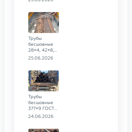
168×30,
273×22 сталь
09Г2С
Трубы
бесшовные
28×4, 42×8,
73×14,
25.06.2026
63,5×10 ГОСТ
8734-75, ст.
20
Трубы
бесшовные
377×9 ГОСТ
8732-78, ст.
24.06.2026
20