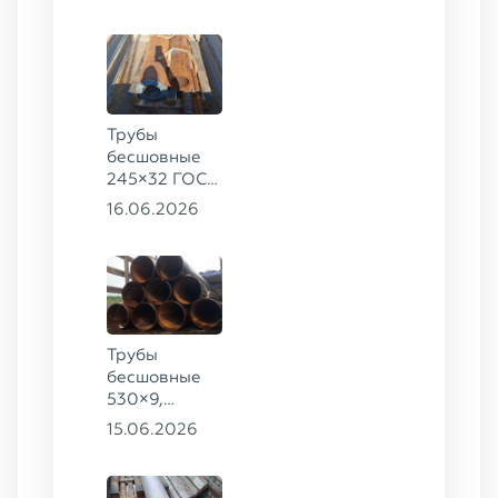
09Г2С
Трубы
бесшовные
245×32 ГОСТ
8732-78, ст.
16.06.2026
09Г2С,
325×60 ст. 20
Трубы
бесшовные
530×9,
530×10 ст.
15.06.2026
09Г2С