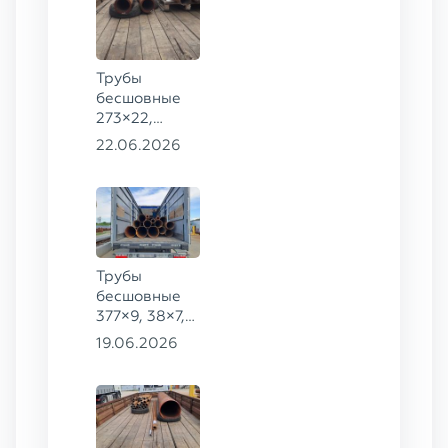
Трубы
бесшовные
273×22,
245×26,
22.06.2026
159×6 сталь
09Г2С
Трубы
бесшовные
377×9, 38×7,
38×8, 28×3,5,
19.06.2026
28×4, 38×4,5,
530×9, 42×8,
133×12,
127×28,
203×20,