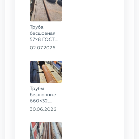
Труба
бесшовная
57×8 ГОСТ
8732-78
02.07.2026
сталь 35
Трубы
бесшовные
660×32,
426×28,
30.06.2026
720×30,
70×16 ГОСТ
8732-78
сталь 09Г2С