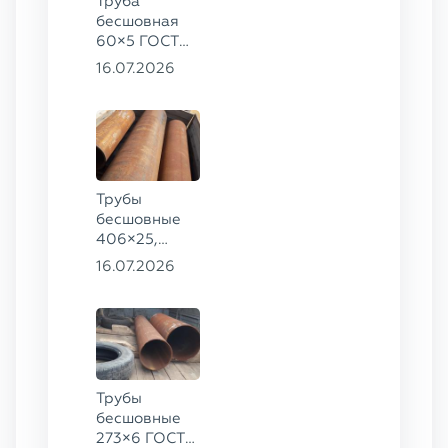
Труба
бесшовная
60×5 ГОСТ
8732-78, ст.
16.07.2026
20
Трубы
бесшовные
406×25,
325×20,
16.07.2026
299×16 ГОСТ
8732-78, ст.
09Г2С
Трубы
бесшовные
273×6 ГОСТ