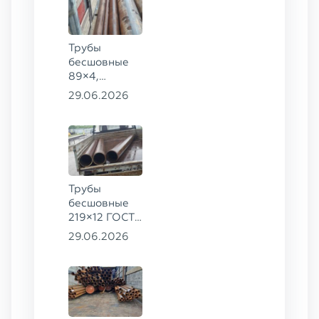
сталь 09Г2С
Трубы
бесшовные
89×4,
203×20,
29.06.2026
377×9 ГОСТ
8732-78, ст.
09Г2С
Трубы
бесшовные
219×12 ГОСТ
8732-78, ст.
29.06.2026
13ХФА