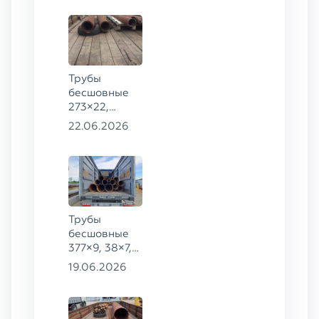
Трубы
бесшовные
273×22,
245×26,
22.06.2026
159×6 сталь
09Г2С
Трубы
бесшовные
377×9, 38×7,
38×8, 28×3,5,
19.06.2026
28×4, 38×4,5,
530×9, 42×8,
133×12,