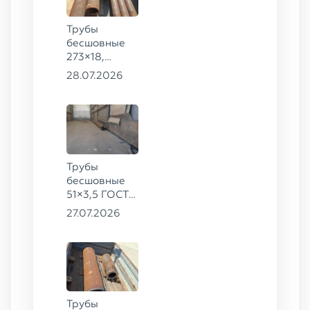
Трубы
бесшовные
273×18,
168×12 ГОСТ
28.07.2026
8732-78, ст.
09Г2С
Трубы
бесшовные
51×3,5 ГОСТ
8732-78, ст.
27.07.2026
20
Трубы