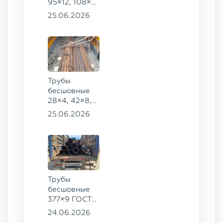
95×12, 108×6,
159×32,
25.06.2026
168×30,
273×22 сталь
09Г2С
Трубы
бесшовные
28×4, 42×8,
73×14,
25.06.2026
63,5×10 ГОСТ
8734-75, ст.
20
Трубы
бесшовные
377×9 ГОСТ
8732-78, ст.
24.06.2026
20