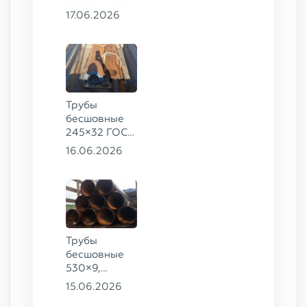
8732-78, ст.
17.06.2026
09Г2С
Трубы
бесшовные
245×32 ГОСТ
8732-78, ст.
16.06.2026
09Г2С,
325×60 ст. 20
Трубы
бесшовные
530×9,
530×10 ст.
15.06.2026
09Г2С