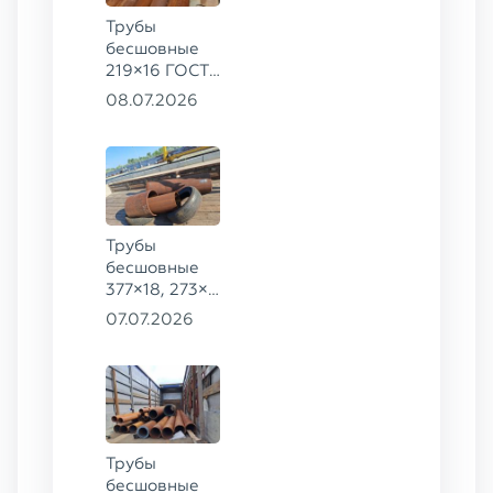
Трубы
бесшовные
219×16 ГОСТ
8732-78, ст.
08.07.2026
09Г2С
Трубы
бесшовные
377×18, 273×8
ГОСТ 8732-
07.07.2026
78, ст. 20,
426×16 ст.
09Г2С
Трубы
бесшовные