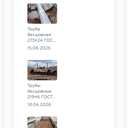
Труба
бесшовная
273×24 ГОСТ
9941-81 сталь
15.06.2026
12Х18Н10Т
Трубы
бесшовные
219×6 ГОСТ
8732-78, ст.
10.06.2026
20