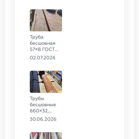
78, ст. 20
Труба
бесшовная
57×8 ГОСТ
8732-78
02.07.2026
сталь 35
Трубы
бесшовные
660×32,
426×28,
30.06.2026
720×30,
70×16 ГОСТ
8732-78