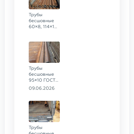
Трубы
бесшовные
60×8, 114×10,
168×6,
219×25 ГОСТ
8732-78, ст.
20
Трубы
бесшовные
95×10 ГОСТ
8732-78, ст.
09.06.2026
20
Трубы
бесшовные