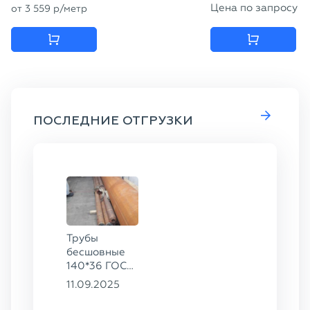
Цена по запросу
от
3 559
p
/метр
ПОСЛЕДНИЕ ОТГРУЗКИ
Трубы
бесшовные
140*36 ГОСТ
8732-78, ст.
11.09.2025
45