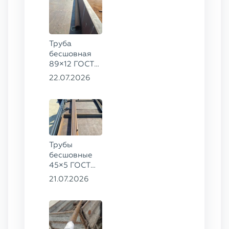
Труба
бесшовная
89×12 ГОСТ
8732-78, ст.
22.07.2026
20
Трубы
бесшовные
45×5 ГОСТ
8734-75, ст.
21.07.2026
20