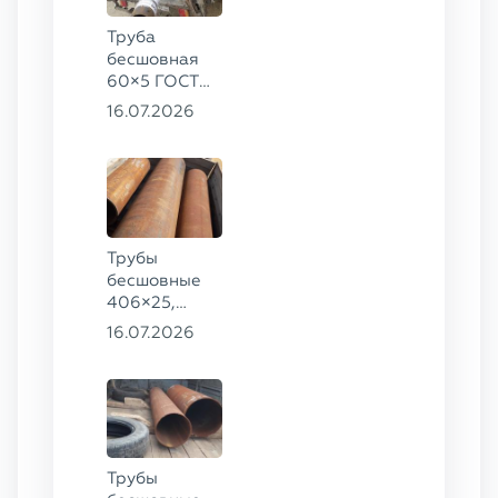
Труба
бесшовная
60×5 ГОСТ
8732-78, ст.
16.07.2026
20
Трубы
бесшовные
406×25,
325×20,
16.07.2026
299×16 ГОСТ
8732-78, ст.
09Г2С
Трубы