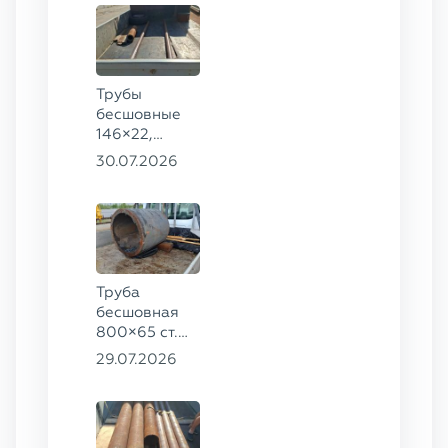
Трубы
бесшовные
146×22,
68×12 ГОСТ
30.07.2026
8732-78, ст.
20
Труба
бесшовная
800×65 ст.
17ГС
29.07.2026