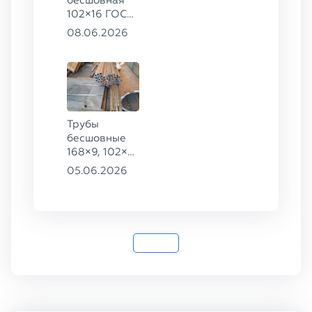
бесшовная
102×16 ГОСТ
8732-78, ст.
08.06.2026
20
Трубы
бесшовные
168×9, 102×4,
102×16,
05.06.2026
159×8, ГОСТ
8732-78, ст.
20