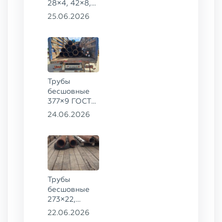
28×4, 42×8,
73×14,
25.06.2026
63,5×10 ГОСТ
8734-75, ст.
20
Трубы
бесшовные
377×9 ГОСТ
8732-78, ст.
24.06.2026
20
Трубы
бесшовные
273×22,
245×26,
22.06.2026
159×6 сталь