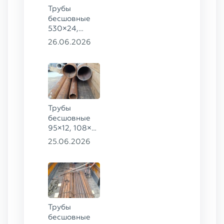
Трубы
бесшовные
530×24,
273×40 ГОСТ
26.06.2026
8732-78
сталь 20
Трубы
бесшовные
95×12, 108×6,
159×32,
25.06.2026
168×30,
273×22 сталь
09Г2С
Трубы
бесшовные