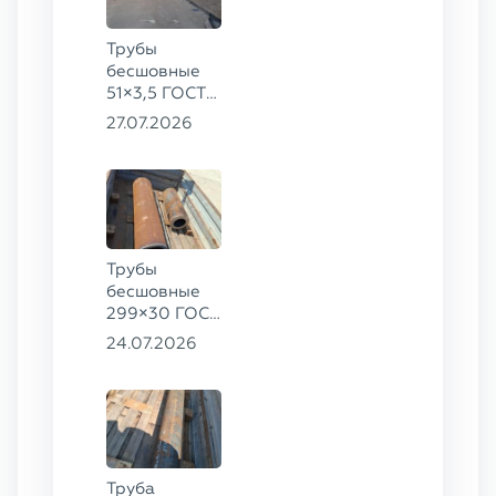
Трубы
бесшовные
51×3,5 ГОСТ
8732-78, ст.
27.07.2026
20
Трубы
бесшовные
299×30 ГОСТ
8732-78, ст.
24.07.2026
45, 273×50
ГОСТ 8732-
78, ст.
30ХГСА
Труба