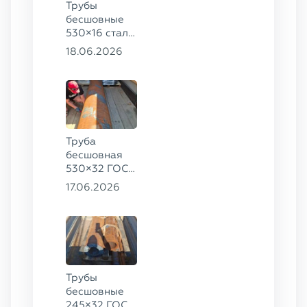
Трубы
бесшовные
530×16 сталь
13ХФА,
18.06.2026
325×20 ст.
09Г2С
Труба
бесшовная
530×32 ГОСТ
8732-78, ст.
17.06.2026
09Г2С
Трубы
бесшовные
245×32 ГОСТ