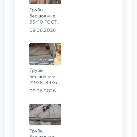
Трубы
бесшовные
95×10 ГОСТ
8732-78, ст.
09.06.2026
20
Трубы
бесшовные
219×8, 89×6,
38×4 ГОСТ
09.06.2026
8732-78, ст.
20, 16×2 ТУ
14-3Р-55-
2001 сталь
12Х1МФ
Труба