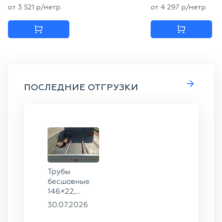
от
3 521
p
/метр
от
4 297
p
/метр
ПОСЛЕДНИЕ ОТГРУЗКИ
Трубы
бесшовные
146×22,
68×12 ГОСТ
30.07.2026
8732-78, ст.
20