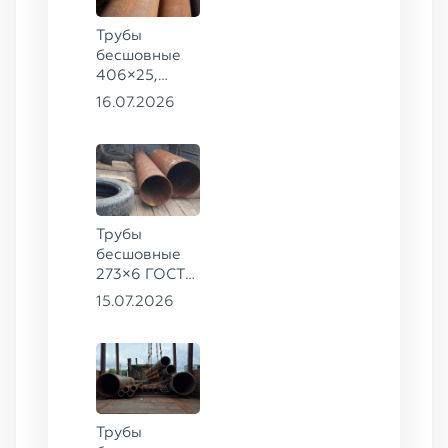
Трубы
бесшовные
406×25,
325×20,
16.07.2026
299×16 ГОСТ
8732-78, ст.
09Г2С
Трубы
бесшовные
273×6 ГОСТ
8732-78
15.07.2026
сталь 20
Трубы