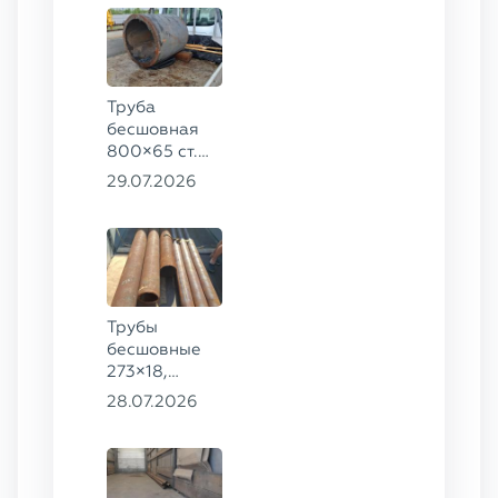
Труба
бесшовная
800×65 ст.
17ГС
29.07.2026
Трубы
бесшовные
273×18,
168×12 ГОСТ
28.07.2026
8732-78, ст.
09Г2С