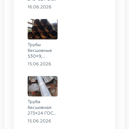
8732-78, ст.
16.06.2026
09Г2С,
325×60 ст. 20
Трубы
бесшовные
530×9,
530×10 ст.
15.06.2026
09Г2С
Труба
бесшовная
273×24 ГОСТ
9941-81 сталь
15.06.2026
12Х18Н10Т