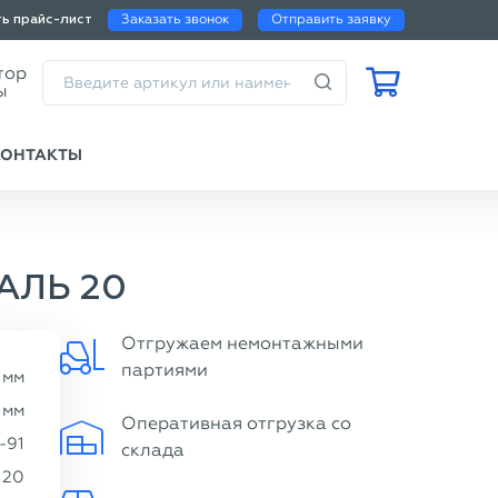
Заказать звонок
Отправить заявку
ть прайс-лист
Калькулятор
веса трубы
КОНТАКТЫ
АЛЬ 20
Отгружаем немонтажными
партиями
мм
мм
Оперативная отгрузка со
-91
склада
20