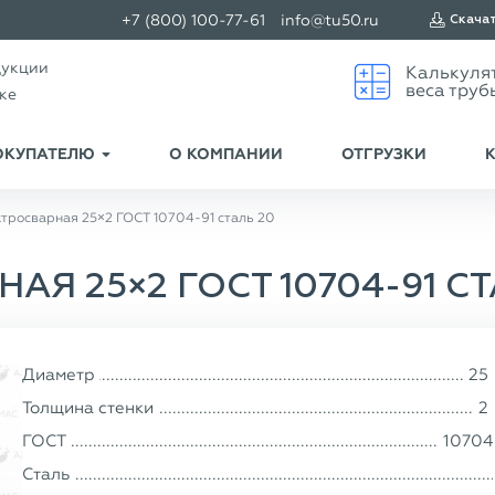
+7 (800) 100-77-61
info@tu50.ru
Скача
дукции
ске
ОКУПАТЕЛЮ
О КОМПАНИИ
ОТГРУЗКИ
ктросварная 25×2 ГОСТ 10704-91 сталь 20
АЯ 25×2 ГОСТ 10704-91 СТ
Диаметр
25
Толщина стенки
2
ГОСТ
10704
Сталь