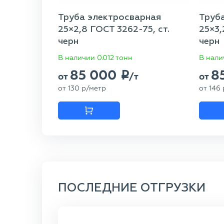
Труба электросварная
Труб
25×2,8 ГОСТ 3262-75, ст.
25×3,
черн
черн
В наличии 0.012 тонн
В нали
85 000
8
p
от
/т
от
от
130
p
/метр
от
146
ПОСЛЕДНИЕ ОТГРУЗКИ