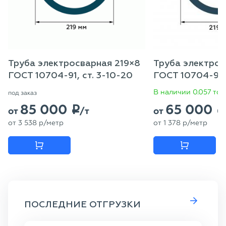
Труба электросварная 219×8
Труба электрос
ГОСТ 10704-91, ст. 3-10-20
ГОСТ 10704-91, 
В наличии 0.057 то
под заказ
85 000
65 000
p
p
от
/т
от
от
3 538
p
/метр
от
1 378
p
/метр
ПОСЛЕДНИЕ ОТГРУЗКИ