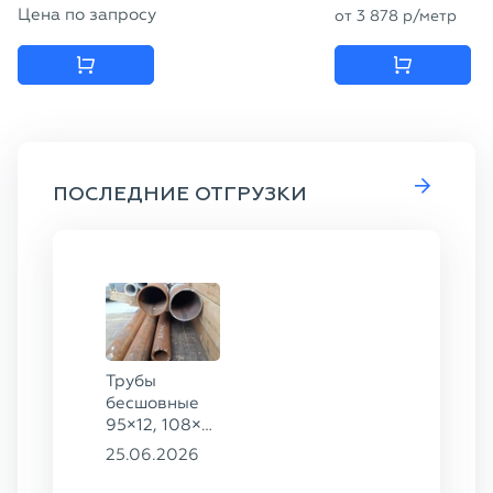
Цена по запросу
от
3 878
p
/метр
ПОСЛЕДНИЕ ОТГРУЗКИ
Трубы
бесшовные
95×12, 108×6,
159×32,
25.06.2026
168×30,
273×22 сталь