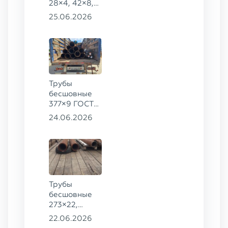
28×4, 42×8,
73×14,
25.06.2026
63,5×10 ГОСТ
8734-75, ст.
20
Трубы
бесшовные
377×9 ГОСТ
8732-78, ст.
24.06.2026
20
Трубы
бесшовные
273×22,
245×26,
22.06.2026
159×6 сталь