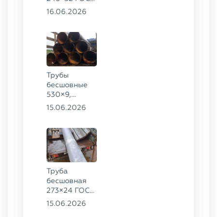
8732-78, ст.
16.06.2026
09Г2С,
325×60 ст. 20
Трубы
бесшовные
530×9,
530×10 ст.
15.06.2026
09Г2С
Труба
бесшовная
273×24 ГОСТ
9941-81 сталь
15.06.2026
12Х18Н10Т