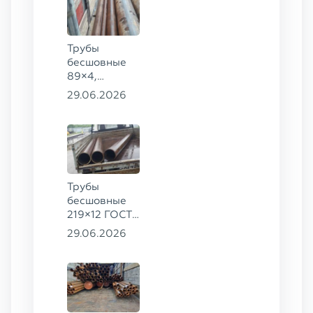
сталь 09Г2С
Трубы
бесшовные
89×4,
203×20,
29.06.2026
377×9 ГОСТ
8732-78, ст.
09Г2С
Трубы
бесшовные
219×12 ГОСТ
8732-78, ст.
29.06.2026
13ХФА