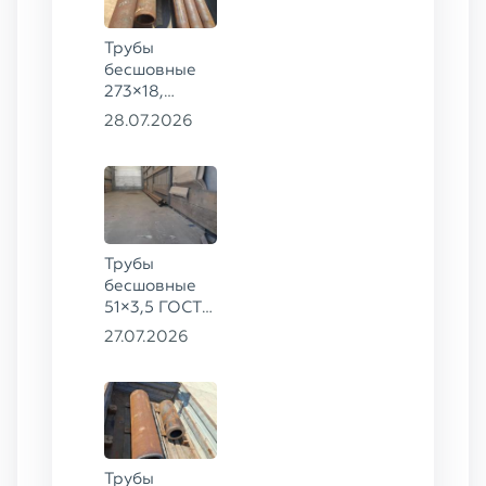
Трубы
бесшовные
273×18,
168×12 ГОСТ
28.07.2026
8732-78, ст.
09Г2С
Трубы
бесшовные
51×3,5 ГОСТ
8732-78, ст.
27.07.2026
20
Трубы