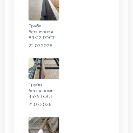
Труба
бесшовная
89×12 ГОСТ
8732-78, ст.
22.07.2026
20
Трубы
бесшовные
45×5 ГОСТ
8734-75, ст.
21.07.2026
20