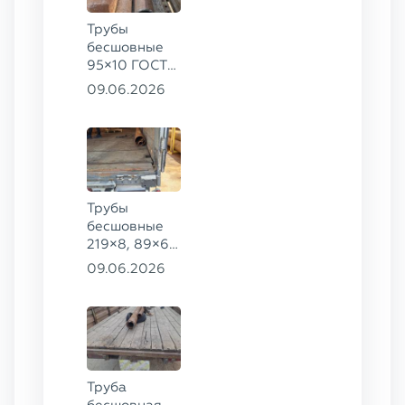
Трубы
бесшовные
95×10 ГОСТ
8732-78, ст.
09.06.2026
20
Трубы
бесшовные
219×8, 89×6,
38×4 ГОСТ
09.06.2026
8732-78, ст.
20, 16×2 ТУ
14-3Р-55-
2001 сталь
12Х1МФ
Труба