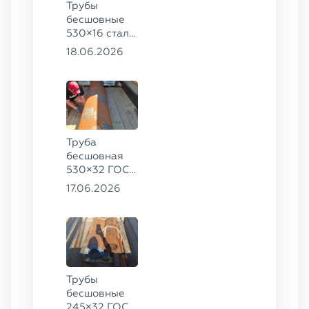
Трубы
бесшовные
530×16 сталь
13ХФА,
18.06.2026
325×20 ст.
09Г2С
Труба
бесшовная
530×32 ГОСТ
8732-78, ст.
17.06.2026
09Г2С
Трубы
бесшовные
245×32 ГОСТ