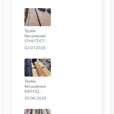
78, ст. 20
Труба
бесшовная
57×8 ГОСТ
8732-78
02.07.2026
сталь 35
Трубы
бесшовные
660×32,
426×28,
30.06.2026
720×30,
70×16 ГОСТ
8732-78