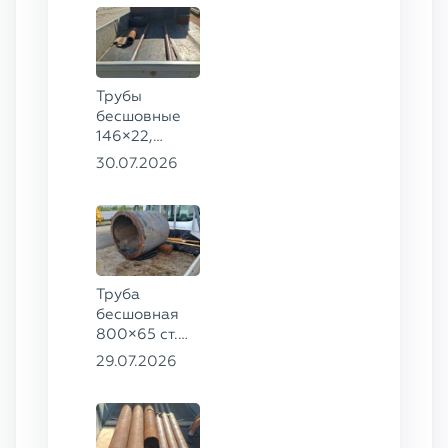
09Г2С
Трубы
бесшовные
146×22,
68×12 ГОСТ
30.07.2026
8732-78, ст.
20
Труба
бесшовная
800×65 ст.
17ГС
29.07.2026