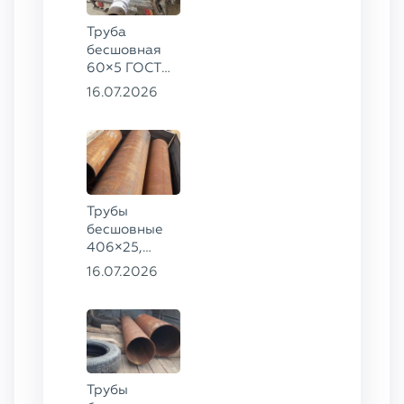
Труба
бесшовная
60×5 ГОСТ
8732-78, ст.
16.07.2026
20
Трубы
бесшовные
406×25,
325×20,
16.07.2026
299×16 ГОСТ
8732-78, ст.
09Г2С
Трубы