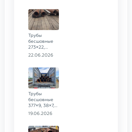
20
Трубы
бесшовные
273×22,
245×26,
22.06.2026
159×6 сталь
09Г2С
Трубы
бесшовные
377×9, 38×7,
38×8, 28×3,5,
19.06.2026
28×4, 38×4,5,
530×9, 42×8,
133×12,