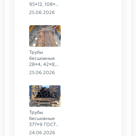
95×12, 108×6,
159×32,
25.06.2026
168×30,
273×22 сталь
09Г2С
Трубы
бесшовные
28×4, 42×8,
73×14,
25.06.2026
63,5×10 ГОСТ
8734-75, ст.
20
Трубы
бесшовные
377×9 ГОСТ
8732-78, ст.
24.06.2026