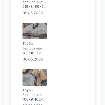
бесшовные
219×8, 89×6,
38×4 ГОСТ
09.06.2026
8732-78, ст.
20, 16×2 ТУ
14-3Р-55-
2001 сталь
12Х1МФ
Труба
бесшовная
102×16 ГОСТ
8732-78, ст.
08.06.2026
20
Трубы
бесшовные
168×9, 102×4,
102×16,