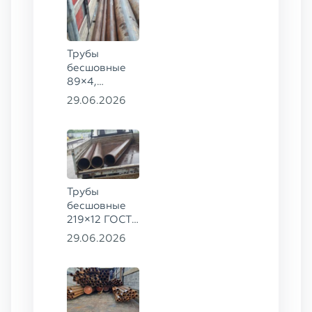
сталь 09Г2С
Трубы
бесшовные
89×4,
203×20,
29.06.2026
377×9 ГОСТ
8732-78, ст.
09Г2С
Трубы
бесшовные
219×12 ГОСТ
8732-78, ст.
29.06.2026
13ХФА