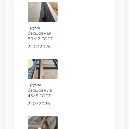
Труба
бесшовная
89×12 ГОСТ
8732-78, ст.
22.07.2026
20
Трубы
бесшовные
45×5 ГОСТ
8734-75, ст.
21.07.2026
20