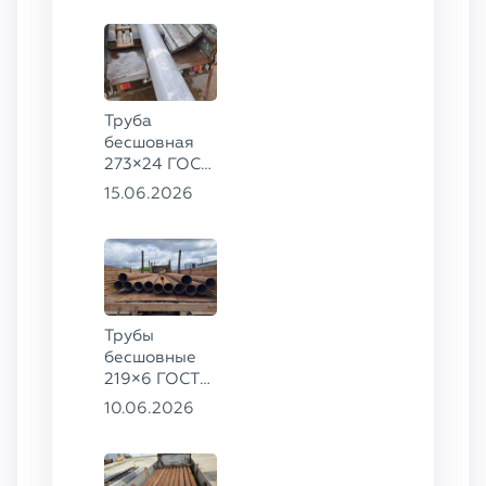
Труба
бесшовная
273×24 ГОСТ
9941-81 сталь
15.06.2026
12Х18Н10Т
Трубы
бесшовные
219×6 ГОСТ
8732-78, ст.
10.06.2026
20