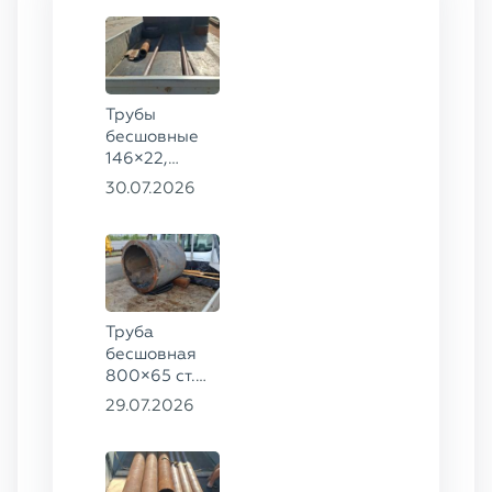
Трубы
бесшовные
146×22,
68×12 ГОСТ
30.07.2026
8732-78, ст.
20
Труба
бесшовная
800×65 ст.
17ГС
29.07.2026