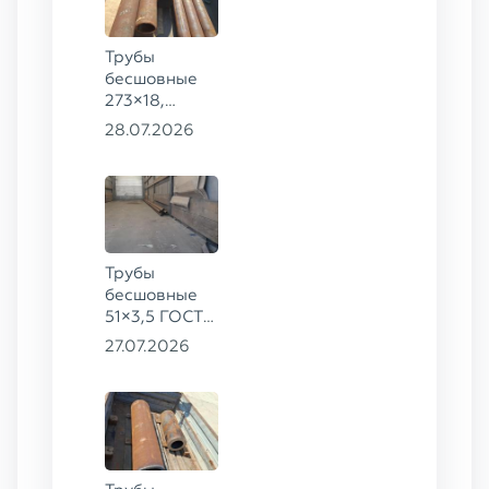
Трубы
бесшовные
273×18,
168×12 ГОСТ
28.07.2026
8732-78, ст.
09Г2С
Трубы
бесшовные
51×3,5 ГОСТ
8732-78, ст.
27.07.2026
20