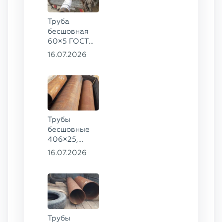
Труба
бесшовная
60×5 ГОСТ
8732-78, ст.
16.07.2026
20
Трубы
бесшовные
406×25,
325×20,
16.07.2026
299×16 ГОСТ
8732-78, ст.
09Г2С
Трубы