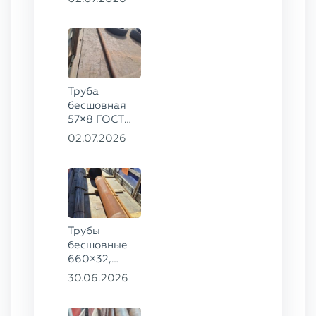
78, ст. 20
Труба
бесшовная
57×8 ГОСТ
8732-78
02.07.2026
сталь 35
Трубы
бесшовные
660×32,
426×28,
30.06.2026
720×30,
70×16 ГОСТ
8732-78