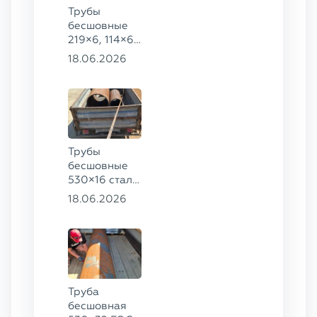
Трубы
бесшовные
219×6, 114×6,
57×6 ГОСТ
18.06.2026
8732-78, ст.
20
Трубы
бесшовные
530×16 сталь
13ХФА,
18.06.2026
325×20 ст.
09Г2С
Труба
бесшовная