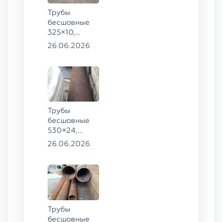
Трубы
бесшовные
325×10,
102×4, 83×8,
26.06.2026
102×4, 89×10
ГОСТ 8732-
78, ст. 20,
68×8, 83×6,
89×10, 83×8
ст. 09Г2С
Трубы
бесшовные
530×24,
273×40 ГОСТ
26.06.2026
8732-78
сталь 20
Трубы
бесшовные