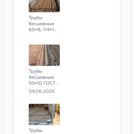
Трубы
бесшовные
60×8, 114×10,
168×6,
219×25 ГОСТ
8732-78, ст.
20
Трубы
бесшовные
95×10 ГОСТ
8732-78, ст.
09.06.2026
20
Трубы