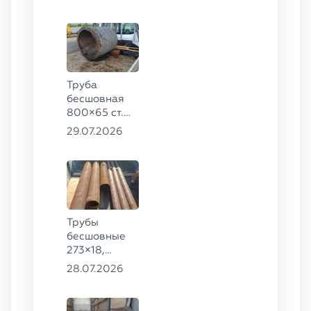
8732-78, ст.
20
Труба
бесшовная
800×65 ст.
17ГС
29.07.2026
Трубы
бесшовные
273×18,
168×12 ГОСТ
28.07.2026
8732-78, ст.
09Г2С