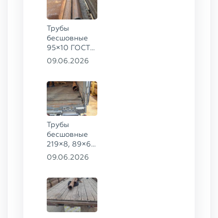
Трубы
бесшовные
95×10 ГОСТ
8732-78, ст.
09.06.2026
20
Трубы
бесшовные
219×8, 89×6,
38×4 ГОСТ
09.06.2026
8732-78, ст.
20, 16×2 ТУ
14-3Р-55-
2001 сталь
12Х1МФ