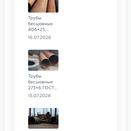
Трубы
бесшовные
406×25,
325×20,
16.07.2026
299×16 ГОСТ
8732-78, ст.
09Г2С
Трубы
бесшовные
273×6 ГОСТ
8732-78
15.07.2026
сталь 20