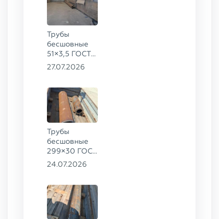
Трубы
бесшовные
51×3,5 ГОСТ
8732-78, ст.
27.07.2026
20
Трубы
бесшовные
299×30 ГОСТ
8732-78, ст.
24.07.2026
45, 273×50
ГОСТ 8732-
78, ст.
30ХГСА