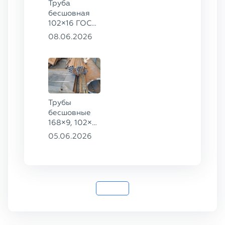
Труба
бесшовная
102×16 ГОСТ
8732-78, ст.
08.06.2026
20
Трубы
бесшовные
168×9, 102×4,
102×16,
05.06.2026
159×8, ГОСТ
8732-78, ст.
20