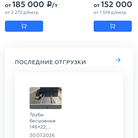
185 000
152 000
p
от
/т
от
от
2 272
p
/метр
от
1 574
p
/метр
ПОСЛЕДНИЕ ОТГРУЗКИ
Трубы
бесшовные
146×22,
68×12 ГОСТ
30.07.2026