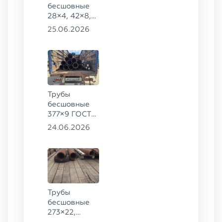
бесшовные
28×4, 42×8,
73×14,
25.06.2026
63,5×10 ГОСТ
8734-75, ст.
20
Трубы
бесшовные
377×9 ГОСТ
8732-78, ст.
24.06.2026
20
Трубы
бесшовные
273×22,
245×26,