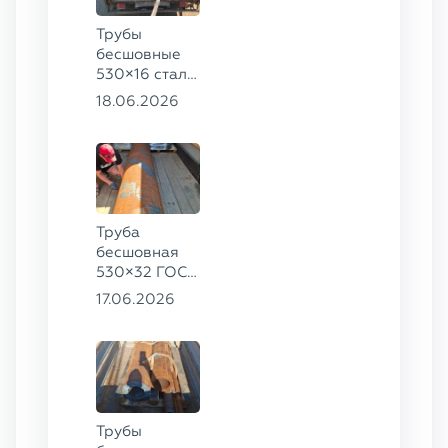
Трубы
бесшовные
530×16 сталь
13ХФА,
18.06.2026
325×20 ст.
09Г2С
Труба
бесшовная
530×32 ГОСТ
8732-78, ст.
17.06.2026
09Г2С
Трубы