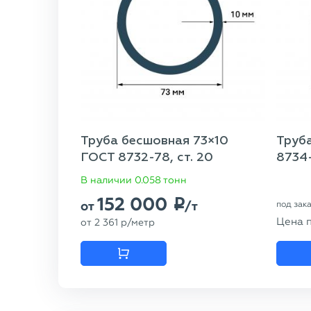
Труба бесшовная 73×10
Труб
ГОСТ 8732-78, ст. 20
8734-
В наличии 0.058 тонн
152 000
p
от
/т
под зак
Цена 
от
2 361
p
/метр