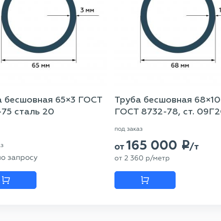
а бесшовная 65×3 ГОСТ
Труба бесшовная 68×10
75 сталь 20
ГОСТ 8732-78, ст. 09Г
под заказ
165 000
p
от
/т
аз
по запросу
от
2 360
p
/метр