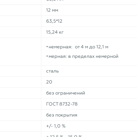
12 мм
63,5*12
15,24 кг
немерная: от 4 м до 12,1 м
мерная: в пределах немерной
сталь
20
без ограничений
ГОСТ 8732-78
без покрытия
+/- 1,0 %