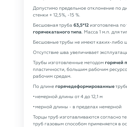
Допустимо предельное отклонение по ди
стенки + 12,5%, -15 %.
Бесшовная труба
63,5*12
изготовлена по
горячекатаного типа
. Масса 1 м.п. для 
Бесшовные трубы не имеют каких-либо ш
Отсутствие шва увеличивает эксплуатац
Трубы изготовленные методом
горячей 
пластичности, большим рабочим ресурсо
рабочим средам.
По длине
горячедеформированные
трубы
немерной длины от 4 до 12,1 м
мерной длины - в пределах немерной
Торцы труб изготавливаются согласно тех
труб газовым способом применяется в о