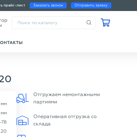
Заказать звонок
Отправить заявку
ть прайс-лист
Калькулятор
веса трубы
КОНТАКТЫ
 20
Отгружаем немонтажными
партиями
мм
мм
Оперативная отгрузка со
-78
склада
20