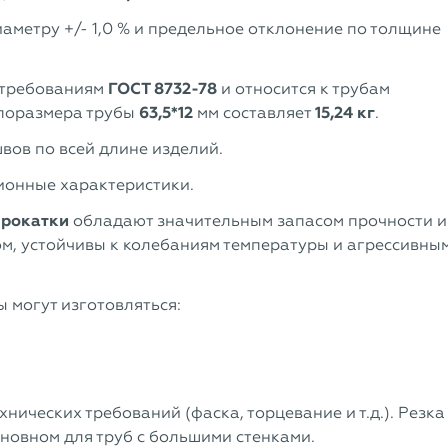
аметру +/- 1,0 % и предельное отклонение по толщине
 требованиям
ГОСТ 8732-78
и относится к трубам
типоразмера трубы
63,5*12
мм составляет
15,24 кг
.
вов по всей длине изделий.
ионные характеристики.
прокатки
обладают значительным запасом прочности и
м, устойчивы к колебаниям температуры и агрессивны
 могут изготовляться:
нических требований (фаска, торцевание и т.д.). Резка
сновном для труб с большими стенками.