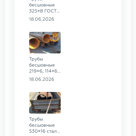
бесшовные
325×8 ГОСТ
8732-78, ст.
18.06.2026
09Г2С
Трубы
бесшовные
219×6, 114×6,
57×6 ГОСТ
18.06.2026
8732-78, ст.
20
Трубы
бесшовные
530×16 сталь