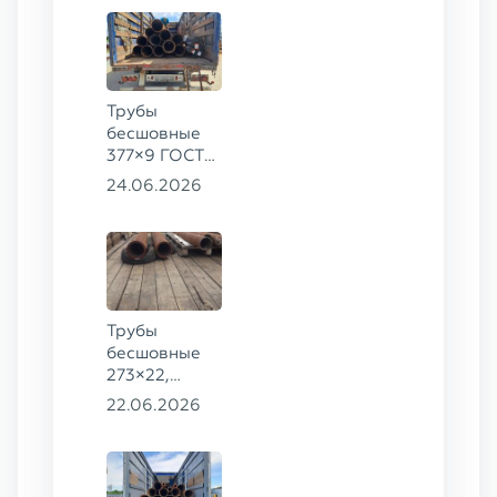
8734-75, ст.
20
Трубы
бесшовные
377×9 ГОСТ
8732-78, ст.
24.06.2026
20
Трубы
бесшовные
273×22,
245×26,
22.06.2026
159×6 сталь
09Г2С