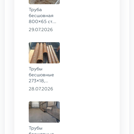
Труба
бесшовная
800×65 ст.
17ГС
29.07.2026
Трубы
бесшовные
273×18,
168×12 ГОСТ
28.07.2026
8732-78, ст.
09Г2С
Трубы