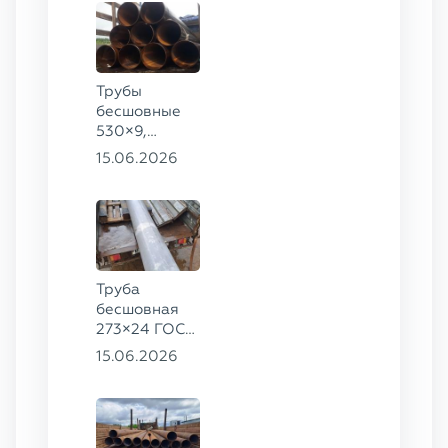
Трубы
бесшовные
530×9,
530×10 ст.
15.06.2026
09Г2С
Труба
бесшовная
273×24 ГОСТ
9941-81 сталь
15.06.2026
12Х18Н10Т