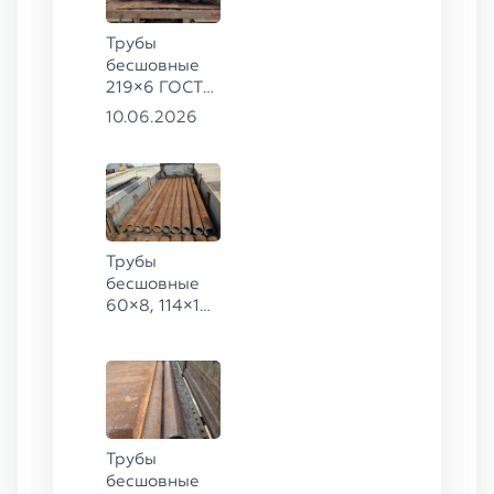
Трубы
бесшовные
219×6 ГОСТ
8732-78, ст.
10.06.2026
20
Трубы
бесшовные
60×8, 114×10,
168×6,
219×25 ГОСТ
8732-78, ст.
20
Трубы
бесшовные