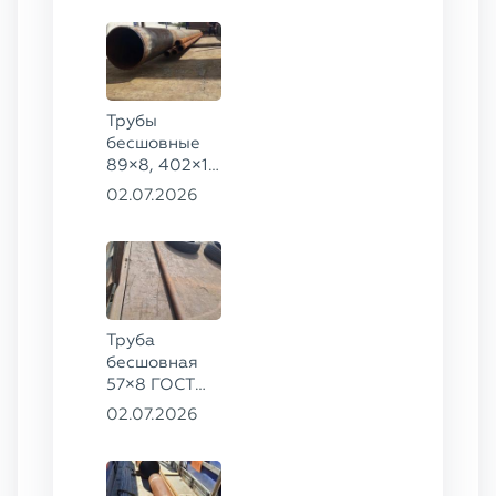
09Г2С
Трубы
бесшовные
89×8, 402×10
ГОСТ 8732-
02.07.2026
78, ст. 20
Труба
бесшовная
57×8 ГОСТ
8732-78
02.07.2026
сталь 35