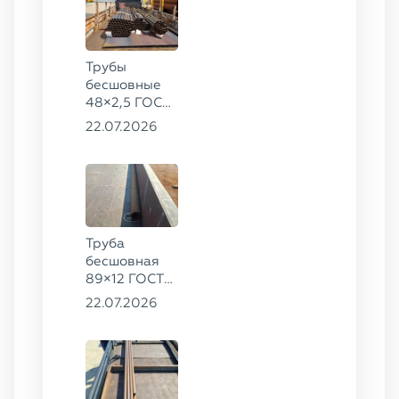
Трубы
бесшовные
48×2,5 ГОСТ
8734-75, ст.
22.07.2026
20
Труба
бесшовная
89×12 ГОСТ
8732-78, ст.
22.07.2026
20