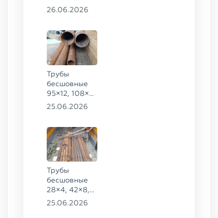
273×40 ГОСТ
26.06.2026
8732-78
сталь 20
Трубы
бесшовные
95×12, 108×6,
159×32,
25.06.2026
168×30,
273×22 сталь
09Г2С
Трубы
бесшовные
28×4, 42×8,
73×14,
25.06.2026
63,5×10 ГОСТ