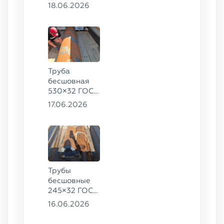
13ХФА,
18.06.2026
325×20 ст.
09Г2С
Труба
бесшовная
530×32 ГОСТ
8732-78, ст.
17.06.2026
09Г2С
Трубы
бесшовные
245×32 ГОСТ
8732-78, ст.
16.06.2026
09Г2С,
325×60 ст. 20