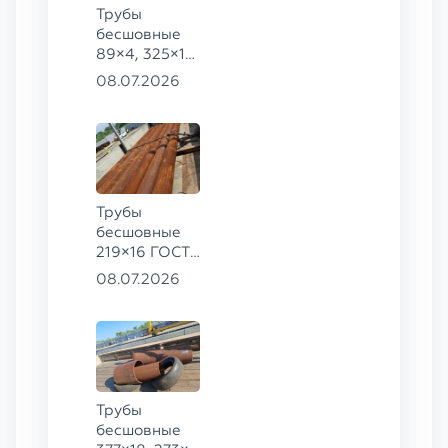
Трубы
бесшовные
89×4, 325×14
ГОСТ 8732-
08.07.2026
78, ст. 09Г2С
Трубы
бесшовные
219×16 ГОСТ
8732-78, ст.
08.07.2026
09Г2С
Трубы
бесшовные