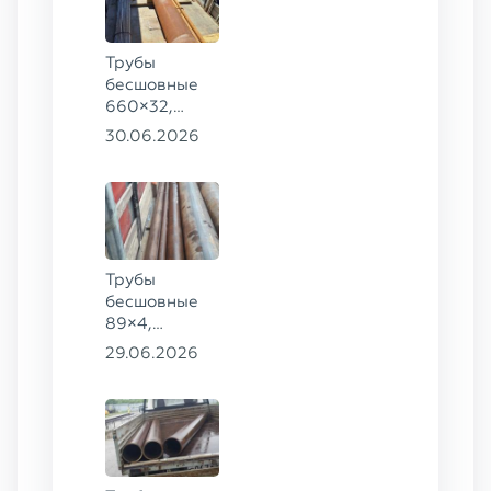
Трубы
бесшовные
660×32,
426×28,
30.06.2026
720×30,
70×16 ГОСТ
8732-78
сталь 09Г2С
Трубы
бесшовные
89×4,
203×20,
29.06.2026
377×9 ГОСТ
8732-78, ст.
09Г2С