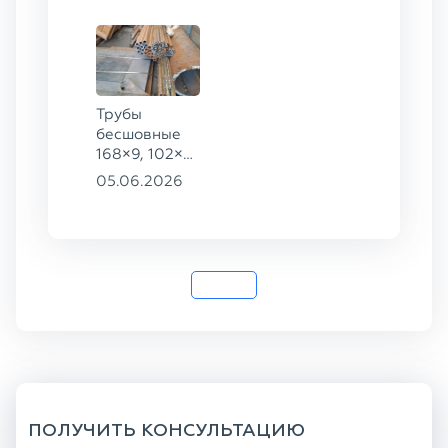
Трубы
бесшовные
168×9, 102×4,
102×16,
05.06.2026
159×8, ГОСТ
8732-78, ст.
20
ПОЛУЧИТЬ КОНСУЛЬТАЦИЮ