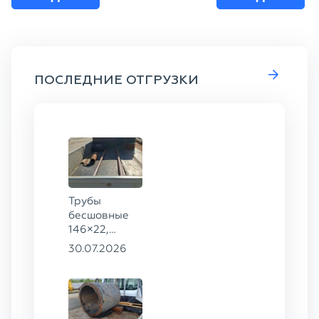
ПОСЛЕДНИЕ ОТГРУЗКИ
Трубы
бесшовные
146×22,
68×12 ГОСТ
30.07.2026
8732-78, ст.
20