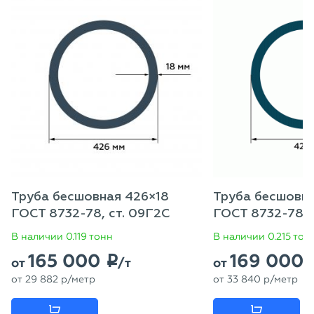
Труба бесшовная 426×18
Труба бесшовн
ГОСТ 8732-78, ст. 09Г2С
ГОСТ 8732-78, 
В наличии 0.119 тонн
В наличии 0.215 тон
165 000
169 000
p
от
/т
от
от
29 882
p
/метр
от
33 840
p
/метр