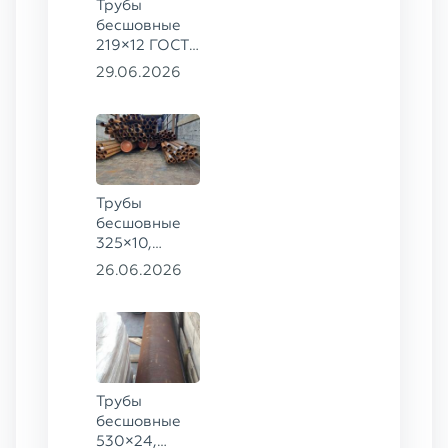
Трубы
бесшовные
219×12 ГОСТ
8732-78, ст.
29.06.2026
13ХФА
Трубы
бесшовные
325×10,
102×4, 83×8,
26.06.2026
102×4, 89×10
ГОСТ 8732-
78, ст. 20,
68×8, 83×6,
89×10, 83×8
ст. 09Г2С
Трубы
бесшовные
530×24,