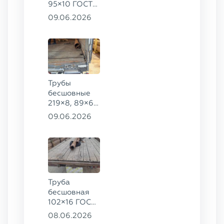
95×10 ГОСТ
8732-78, ст.
09.06.2026
20
Трубы
бесшовные
219×8, 89×6,
38×4 ГОСТ
09.06.2026
8732-78, ст.
20, 16×2 ТУ
14-3Р-55-
2001 сталь
12Х1МФ
Труба
бесшовная
102×16 ГОСТ
8732-78, ст.
08.06.2026
20