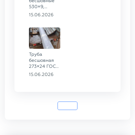
бесшовные
530×9,
530×10 ст.
15.06.2026
09Г2С
Труба
бесшовная
273×24 ГОСТ
9941-81 сталь
15.06.2026
12Х18Н10Т