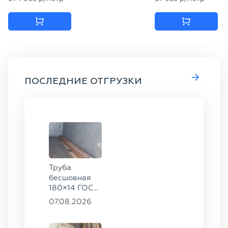
ПОСЛЕДНИЕ ОТГРУЗКИ
Труба
бесшовная
180×14 ГОСТ
8732-78, ст.
07.08.2026
20