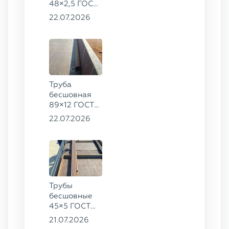
48×2,5 ГОСТ
8734-75, ст.
22.07.2026
20
Труба
бесшовная
89×12 ГОСТ
8732-78, ст.
22.07.2026
20
Трубы
бесшовные
45×5 ГОСТ
8734-75, ст.
21.07.2026
20