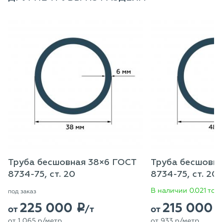
Труба бесшовная 38×6 ГОСТ
Труба бесшовн
8734-75, ст. 20
8734-75, ст. 20
В наличии 0.021 тон
под заказ
225 000
215 000
p
от
/т
от
от
1 065
p
/метр
от
933
p
/метр