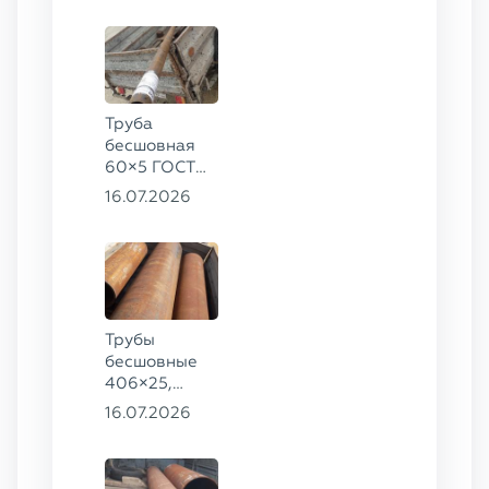
Труба
бесшовная
60×5 ГОСТ
8732-78, ст.
16.07.2026
20
Трубы
бесшовные
406×25,
325×20,
16.07.2026
299×16 ГОСТ
8732-78, ст.
09Г2С