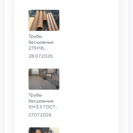
Трубы
бесшовные
273×18,
168×12 ГОСТ
28.07.2026
8732-78, ст.
09Г2С
Трубы
бесшовные
51×3,5 ГОСТ
8732-78, ст.
27.07.2026
20