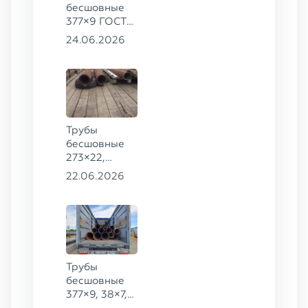
бесшовные
377×9 ГОСТ
8732-78, ст.
24.06.2026
20
Трубы
бесшовные
273×22,
245×26,
22.06.2026
159×6 сталь
09Г2С
Трубы
бесшовные
377×9, 38×7,
38×8, 28×3,5,