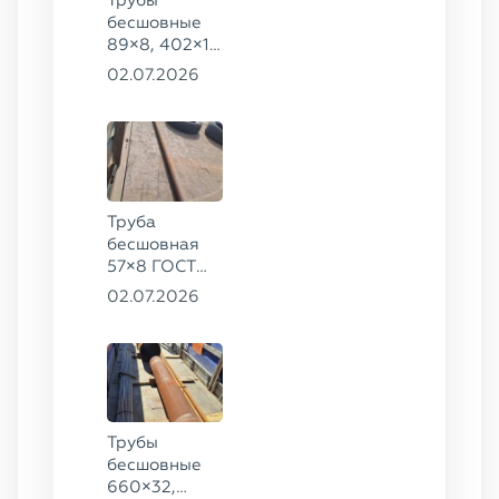
Трубы
бесшовные
89×8, 402×10
ГОСТ 8732-
02.07.2026
78, ст. 20
Труба
бесшовная
57×8 ГОСТ
8732-78
02.07.2026
сталь 35
Трубы
бесшовные
660×32,