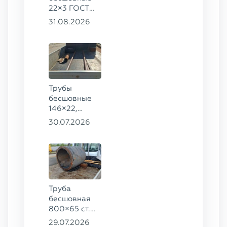
22×3 ГОСТ
8734-75, ст.
31.08.2026
20
Трубы
бесшовные
146×22,
68×12 ГОСТ
30.07.2026
8732-78, ст.
20
Труба
бесшовная
800×65 ст.
17ГС
29.07.2026