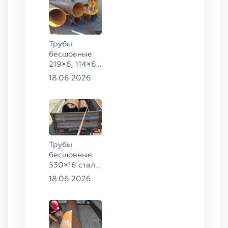
Трубы
бесшовные
219×6, 114×6,
57×6 ГОСТ
18.06.2026
8732-78, ст.
20
Трубы
бесшовные
530×16 сталь
13ХФА,
18.06.2026
325×20 ст.
09Г2С