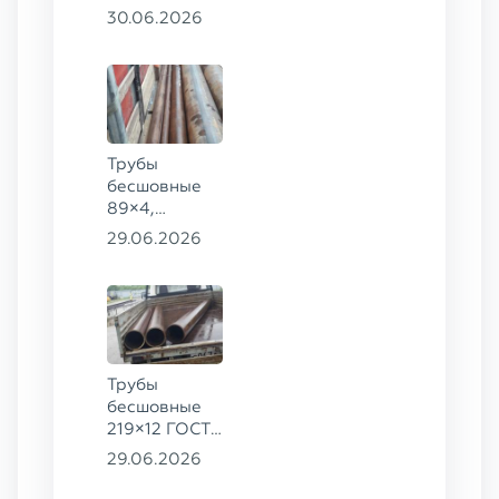
426×28,
30.06.2026
720×30,
70×16 ГОСТ
8732-78
сталь 09Г2С
Трубы
бесшовные
89×4,
203×20,
29.06.2026
377×9 ГОСТ
8732-78, ст.
09Г2С
Трубы
бесшовные
219×12 ГОСТ
8732-78, ст.
29.06.2026
13ХФА