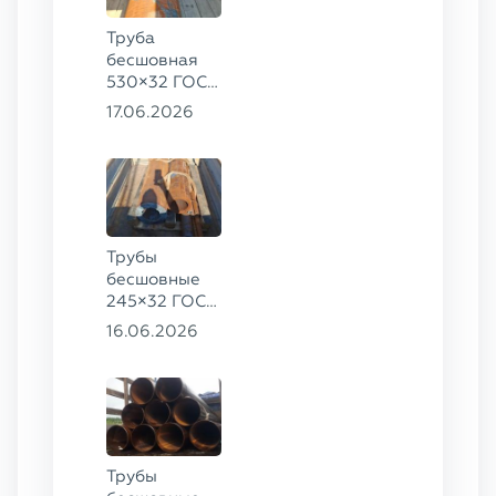
Труба
бесшовная
530×32 ГОСТ
8732-78, ст.
17.06.2026
09Г2С
Трубы
бесшовные
245×32 ГОСТ
8732-78, ст.
16.06.2026
09Г2С,
325×60 ст. 20
Трубы