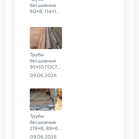
бесшовные
60×8, 114×10,
168×6,
219×25 ГОСТ
8732-78, ст.
20
Трубы
бесшовные
95×10 ГОСТ
8732-78, ст.
09.06.2026
20
Трубы
бесшовные
219×8, 89×6,
38×4 ГОСТ
09.06.2026