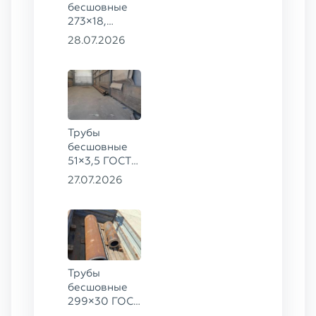
бесшовные
273×18,
168×12 ГОСТ
28.07.2026
8732-78, ст.
09Г2С
Трубы
бесшовные
51×3,5 ГОСТ
8732-78, ст.
27.07.2026
20
Трубы
бесшовные
299×30 ГОСТ
8732-78, ст.