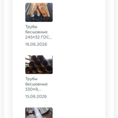
Трубы
бесшовные
245×32 ГОСТ
8732-78, ст.
16.06.2026
09Г2С,
325×60 ст. 20
Трубы
бесшовные
530×9,
530×10 ст.
15.06.2026
09Г2С