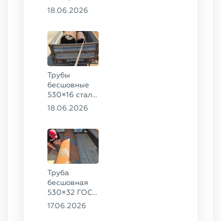
57×6 ГОСТ
18.06.2026
8732-78, ст.
20
Трубы
бесшовные
530×16 сталь
13ХФА,
18.06.2026
325×20 ст.
09Г2С
Труба
бесшовная
530×32 ГОСТ
8732-78, ст.
17.06.2026
09Г2С