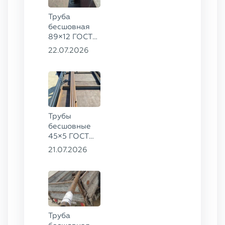
Труба
бесшовная
89×12 ГОСТ
8732-78, ст.
22.07.2026
20
Трубы
бесшовные
45×5 ГОСТ
8734-75, ст.
21.07.2026
20
Труба