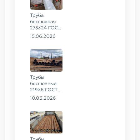
Труба
бесшовная
273×24 ГОСТ
9941-81 сталь
15.06.2026
12Х18Н10Т
Трубы
бесшовные
219×6 ГОСТ
8732-78, ст.
10.06.2026
20
Трубы