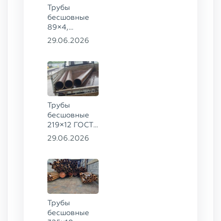
Трубы
бесшовные
89×4,
203×20,
29.06.2026
377×9 ГОСТ
8732-78, ст.
09Г2С
Трубы
бесшовные
219×12 ГОСТ
8732-78, ст.
29.06.2026
13ХФА
Трубы
бесшовные