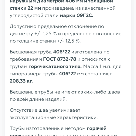
наружным диаметром 406 мм и толщиной
стенки 22 мм
произведена из качественной
углеродистой стали
марки 09Г2С.
Допустимо предельное отклонение по
диаметру +/- 1,25 % и предельное отклонение
по толщине стенки +/- 12,5 %.
Бесшовная труба
406*22
изготовлена по
требованиям
ГОСТ 8732-78
и относится к
трубам
горячекатаного типа
. Масса 1 м.п. для
типоразмера трубы
406*22
мм составляет
208,33 кг
.
Бесшовные трубы не имеют каких-либо швов
по всей длине изделий.
Отсутствие шва увеличивает
эксплуатационные характеристики.
Трубы изготовленные методом
горячей
прокатки
обладают значительным запасом