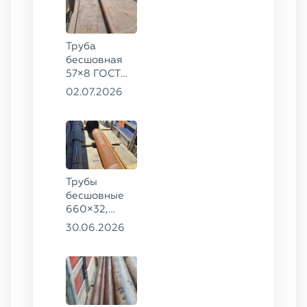
Труба
бесшовная
57×8 ГОСТ
8732-78
02.07.2026
сталь 35
Трубы
бесшовные
660×32,
426×28,
30.06.2026
720×30,
70×16 ГОСТ
8732-78
сталь 09Г2С