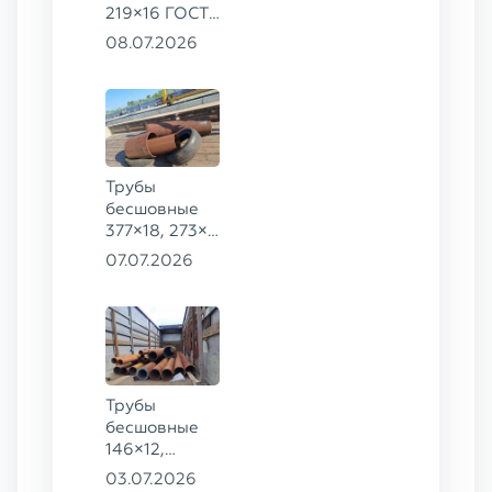
219×16 ГОСТ
8732-78, ст.
08.07.2026
09Г2С
Трубы
бесшовные
377×18, 273×8
ГОСТ 8732-
07.07.2026
78, ст. 20,
426×16 ст.
09Г2С
Трубы
бесшовные
146×12,
245×12,
03.07.2026