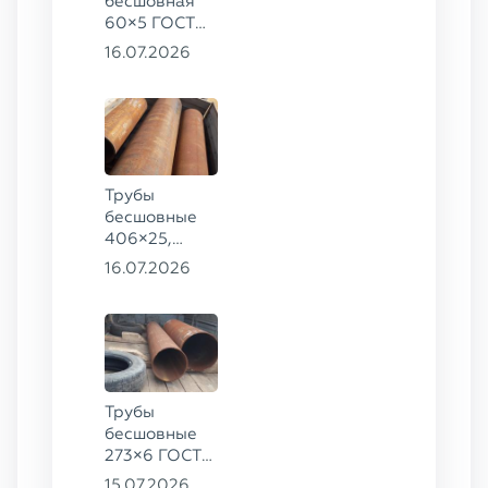
бесшовная
60×5 ГОСТ
8732-78, ст.
16.07.2026
20
Трубы
бесшовные
406×25,
325×20,
16.07.2026
299×16 ГОСТ
8732-78, ст.
09Г2С
Трубы
бесшовные
273×6 ГОСТ
8732-78
15.07.2026