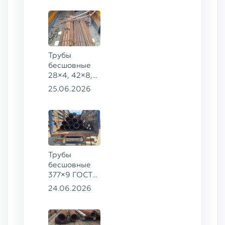
273×22 сталь
09Г2С
Трубы
бесшовные
28×4, 42×8,
73×14,
25.06.2026
63,5×10 ГОСТ
8734-75, ст.
20
Трубы
бесшовные
377×9 ГОСТ
8732-78, ст.
24.06.2026
20