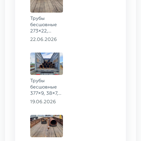
Трубы
бесшовные
273×22,
245×26,
22.06.2026
159×6 сталь
09Г2С
Трубы
бесшовные
377×9, 38×7,
38×8, 28×3,5,
19.06.2026
28×4, 38×4,5,
530×9, 42×8,
133×12,
127×28,
203×20,
219×50 ГОСТ