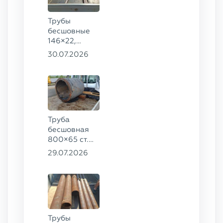
Трубы
бесшовные
146×22,
68×12 ГОСТ
30.07.2026
8732-78, ст.
20
Труба
бесшовная
800×65 ст.
17ГС
29.07.2026
Трубы