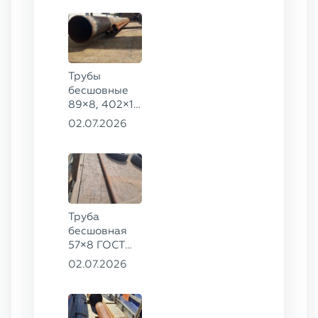
09Г2С
Трубы
бесшовные
89×8, 402×10
ГОСТ 8732-
02.07.2026
78, ст. 20
Труба
бесшовная
57×8 ГОСТ
8732-78
02.07.2026
сталь 35