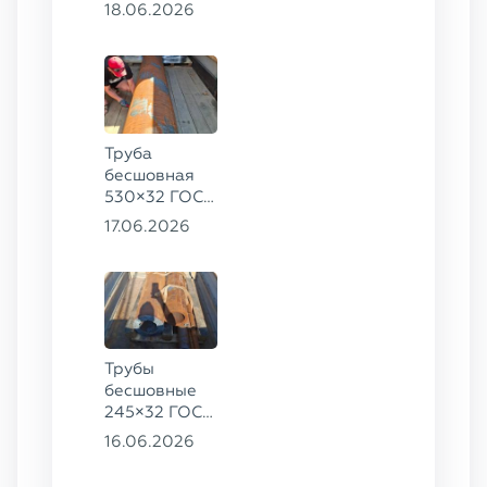
13ХФА,
18.06.2026
325×20 ст.
09Г2С
Труба
бесшовная
530×32 ГОСТ
8732-78, ст.
17.06.2026
09Г2С
Трубы
бесшовные
245×32 ГОСТ
8732-78, ст.
16.06.2026
09Г2С,
325×60 ст. 20