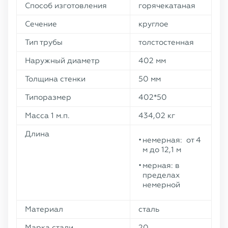
Способ изготовления
горячекатаная
Сечение
круглое
Тип трубы
толстостенная
Наружный диаметр
402 мм
Толщина стенки
50 мм
Типоразмер
402*50
Масса 1 м.п.
434,02 кг
Длина
немерная: от 4
м до 12,1 м
мерная: в
пределах
немерной
Материал
сталь
Марка стали
20