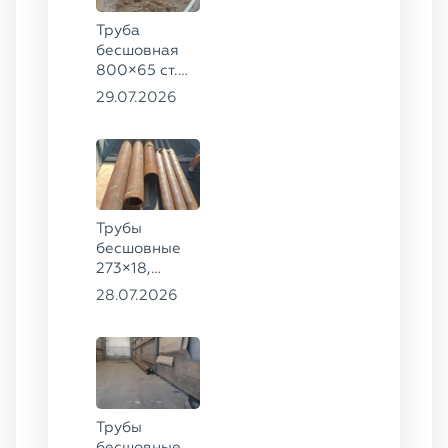
Труба
бесшовная
800×65 ст.
17ГС
29.07.2026
Трубы
бесшовные
273×18,
168×12 ГОСТ
28.07.2026
8732-78, ст.
09Г2С
Трубы
бесшовные