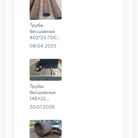
Труба
бесшовная
402*25 ГОСТ
8732-78
08.04.2025
сталь 09Г2С
Трубы
бесшовные
146×22,
68×12 ГОСТ
30.07.2026
8732-78, ст.
20