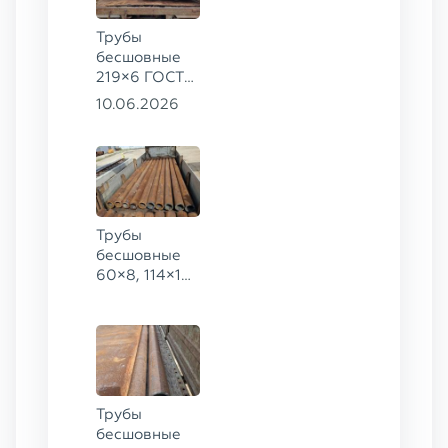
Трубы
бесшовные
219×6 ГОСТ
8732-78, ст.
10.06.2026
20
Трубы
бесшовные
60×8, 114×10,
168×6,
219×25 ГОСТ
8732-78, ст.
20
Трубы
бесшовные