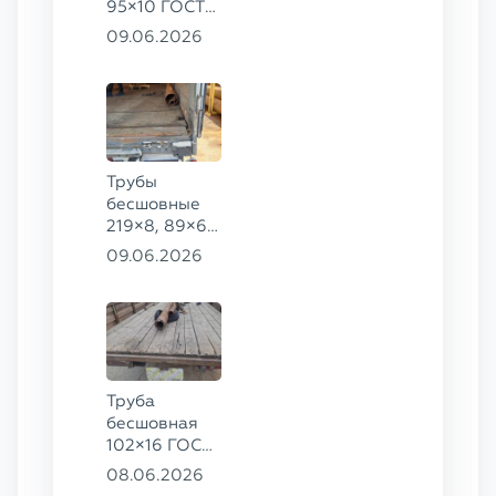
95×10 ГОСТ
8732-78, ст.
09.06.2026
20
Трубы
бесшовные
219×8, 89×6,
38×4 ГОСТ
09.06.2026
8732-78, ст.
20, 16×2 ТУ
14-3Р-55-
2001 сталь
12Х1МФ
Труба
бесшовная
102×16 ГОСТ
8732-78, ст.
08.06.2026
20