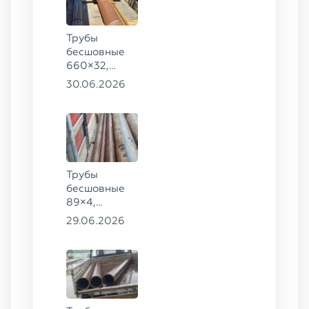
Трубы
бесшовные
660×32,
426×28,
30.06.2026
720×30,
70×16 ГОСТ
8732-78
сталь 09Г2С
Трубы
бесшовные
89×4,
203×20,
29.06.2026
377×9 ГОСТ
8732-78, ст.
09Г2С