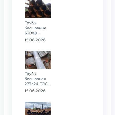
Трубы
бесшовные
530×9,
530×10 ст.
15.06.2026
09Г2С
Труба
бесшовная
273×24 ГОСТ
9941-81 сталь
15.06.2026
12Х18Н10Т