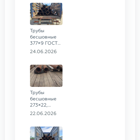
20
Трубы
бесшовные
377×9 ГОСТ
8732-78, ст.
24.06.2026
20
Трубы
бесшовные
273×22,
245×26,
22.06.2026
159×6 сталь
09Г2С