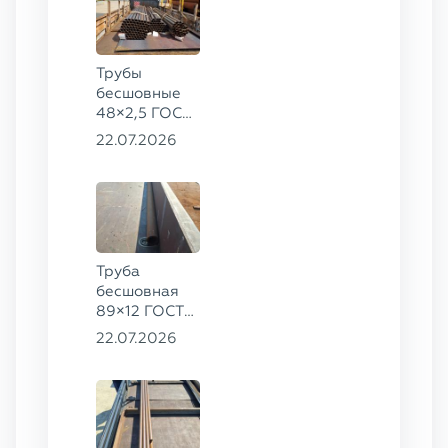
Трубы
бесшовные
48×2,5 ГОСТ
8734-75, ст.
22.07.2026
20
Труба
бесшовная
89×12 ГОСТ
8732-78, ст.
22.07.2026
20