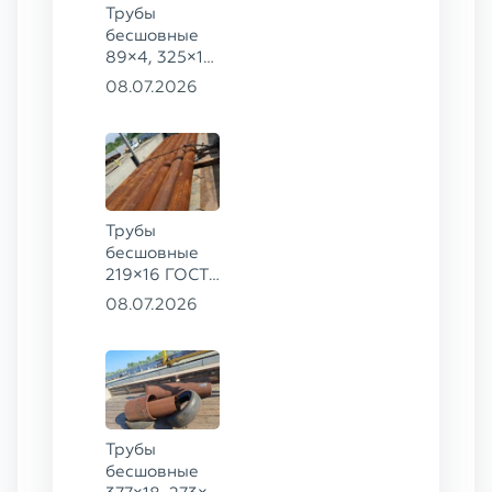
Трубы
бесшовные
89×4, 325×14
ГОСТ 8732-
08.07.2026
78, ст. 09Г2С
Трубы
бесшовные
219×16 ГОСТ
8732-78, ст.
08.07.2026
09Г2С
Трубы
бесшовные