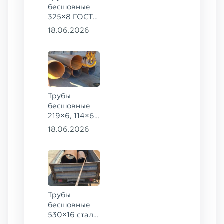
бесшовные
325×8 ГОСТ
8732-78, ст.
18.06.2026
09Г2С
Трубы
бесшовные
219×6, 114×6,
57×6 ГОСТ
18.06.2026
8732-78, ст.
20
Трубы
бесшовные
530×16 сталь