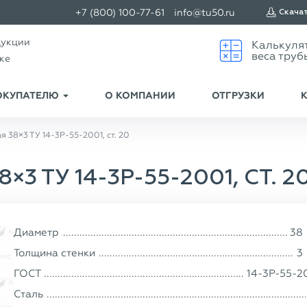
+7 (800) 100-77-61
info@tu50.ru
Скача
дукции
ске
ОКУПАТЕЛЮ
О КОМПАНИИ
ОТГРУЗКИ
 38×3 ТУ 14-3Р-55-2001, ст. 20
 ТУ 14-3Р-55-2001, СТ. 2
Диаметр
38
Толщина стенки
3
ГОСТ
14-3Р-55-2
Сталь