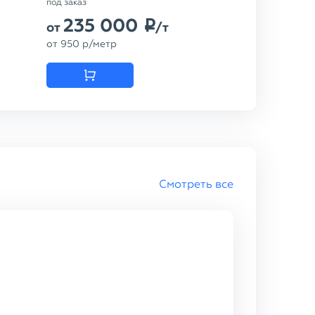
под заказ
235 000
p
от
/т
от
950
p
/метр
Смотреть все