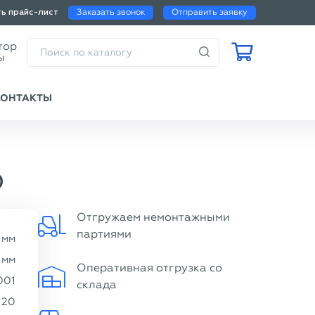
Заказать звонок
Отправить заявку
ть прайс-лист
Калькулятор
веса трубы
КОНТАКТЫ
0
Отгружаем немонтажными
партиями
мм
мм
Оперативная отгрузка со
001
склада
20