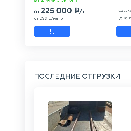
В наличии 0.159 тонн
225 000
p
от
/т
под зак
Цена 
от
399
p
/метр
ПОСЛЕДНИЕ ОТГРУЗКИ