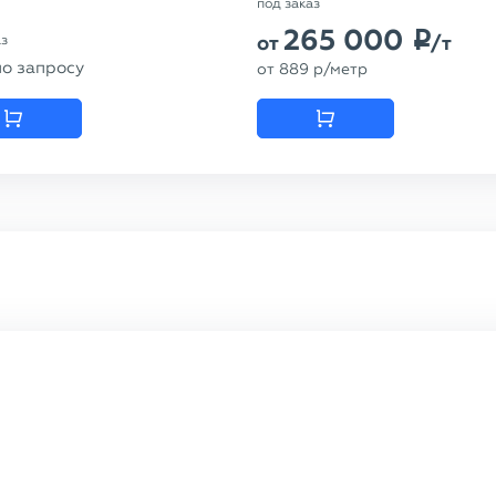
под заказ
265 000
p
от
/т
аз
по запросу
от
889
p
/метр