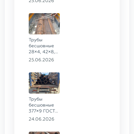
25.06.2026
168×30,
273×22 сталь
09Г2С
Трубы
бесшовные
28×4, 42×8,
73×14,
25.06.2026
63,5×10 ГОСТ
8734-75, ст.
20
Трубы
бесшовные
377×9 ГОСТ
8732-78, ст.
24.06.2026
20