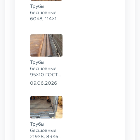
Трубы
бесшовные
60×8, 114×10,
168×6,
219×25 ГОСТ
8732-78, ст.
20
Трубы
бесшовные
95×10 ГОСТ
8732-78, ст.
09.06.2026
20
Трубы
бесшовные
219×8, 89×6,