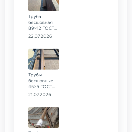
Труба
бесшовная
89×12 ГОСТ
8732-78, ст.
22.07.2026
20
Трубы
бесшовные
45×5 ГОСТ
8734-75, ст.
21.07.2026
20