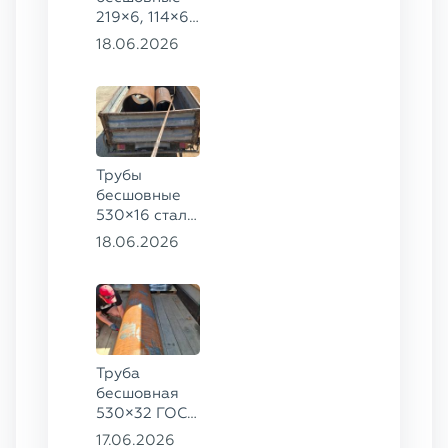
219×6, 114×6,
57×6 ГОСТ
18.06.2026
8732-78, ст.
20
Трубы
бесшовные
530×16 сталь
13ХФА,
18.06.2026
325×20 ст.
09Г2С
Труба
бесшовная
530×32 ГОСТ
8732-78, ст.
17.06.2026