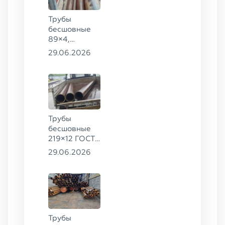
Трубы
бесшовные
89×4,
203×20,
29.06.2026
377×9 ГОСТ
8732-78, ст.
09Г2С
Трубы
бесшовные
219×12 ГОСТ
8732-78, ст.
29.06.2026
13ХФА
Трубы