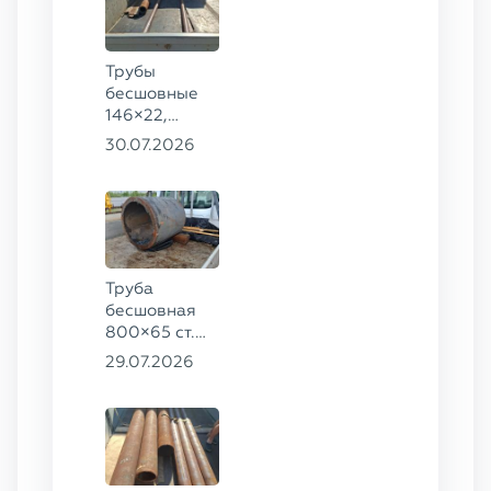
Трубы
бесшовные
146×22,
68×12 ГОСТ
30.07.2026
8732-78, ст.
20
Труба
бесшовная
800×65 ст.
17ГС
29.07.2026