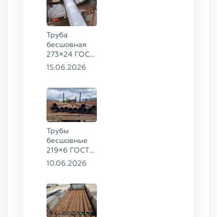
Труба
бесшовная
273×24 ГОСТ
9941-81 сталь
15.06.2026
12Х18Н10Т
Трубы
бесшовные
219×6 ГОСТ
8732-78, ст.
10.06.2026
20