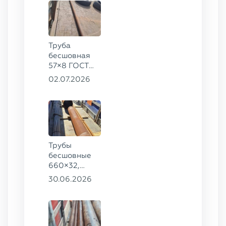
Труба
бесшовная
57×8 ГОСТ
8732-78
02.07.2026
сталь 35
Трубы
бесшовные
660×32,
426×28,
30.06.2026
720×30,
70×16 ГОСТ
8732-78
сталь 09Г2С