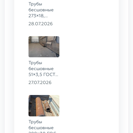
Трубы
бесшовные
273×18,
168×12 ГОСТ
28.07.2026
8732-78, ст.
09Г2С
Трубы
бесшовные
51×3,5 ГОСТ
8732-78, ст.
27.07.2026
20
Трубы
бесшовные