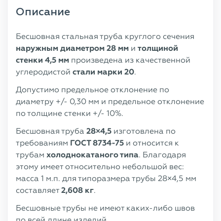
Описание
Бесшовная стальная труба круглого сечения
наружным диаметром
28 мм
и
толщиной
стенки 4,5 мм
произведена из качественной
углеродистой
стали марки 20
.
Допустимо предельное отклонение по
диаметру +/- 0,30 мм и предельное отклонение
по толщине стенки +/- 10%.
Бесшовная труба
28×4,5
изготовлена по
требованиям
ГОСТ 8734-75
и относится к
трубам
холоднокатаного типа
. Благодаря
этому имеет относительно небольшой вес:
масса 1 м.п. для типоразмера трубы 28×4,5 мм
составляет
2,608 кг
.
Бесшовные трубы не имеют каких-либо швов
по всей длине изделий.