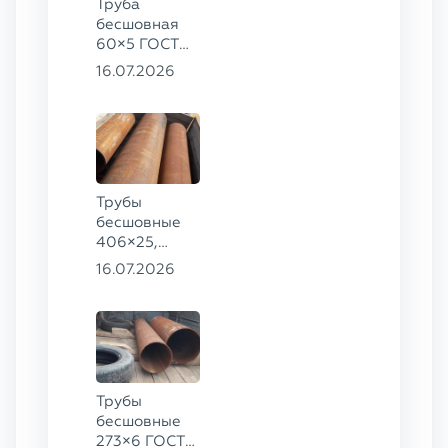
Труба
бесшовная
60×5 ГОСТ
8732-78, ст.
16.07.2026
20
Трубы
бесшовные
406×25,
325×20,
16.07.2026
299×16 ГОСТ
8732-78, ст.
09Г2С
Трубы
бесшовные
273×6 ГОСТ