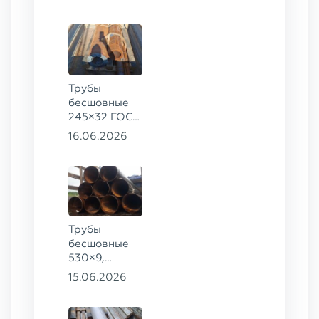
09Г2С
Трубы
бесшовные
245×32 ГОСТ
8732-78, ст.
16.06.2026
09Г2С,
325×60 ст. 20
Трубы
бесшовные
530×9,
530×10 ст.
15.06.2026
09Г2С