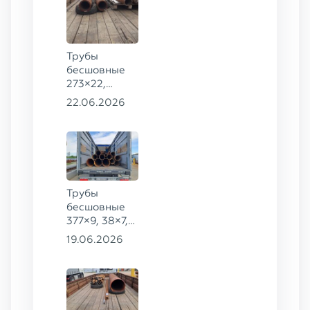
Трубы
бесшовные
273×22,
245×26,
22.06.2026
159×6 сталь
09Г2С
Трубы
бесшовные
377×9, 38×7,
38×8, 28×3,5,
19.06.2026
28×4, 38×4,5,
530×9, 42×8,
133×12,
127×28,
203×20,