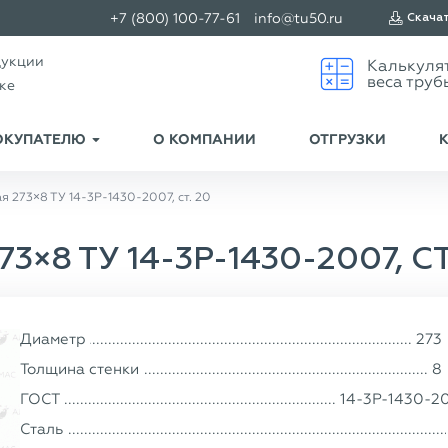
+7 (800) 100-77-61
info@tu50.ru
Скача
дукции
ске
ОКУПАТЕЛЮ
О КОМПАНИИ
ОТГРУЗКИ
я 273×8 ТУ 14-3Р-1430-2007, ст. 20
8 ТУ 14-3Р-1430-2007, СТ
Диаметр
273
Толщина стенки
8
ГОСТ
14-3Р-1430-2
Сталь