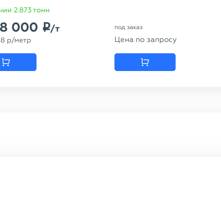
чии 2.873 тонн
58 000
p
/т
под заказ
Цена по запросу
28
p
/метр