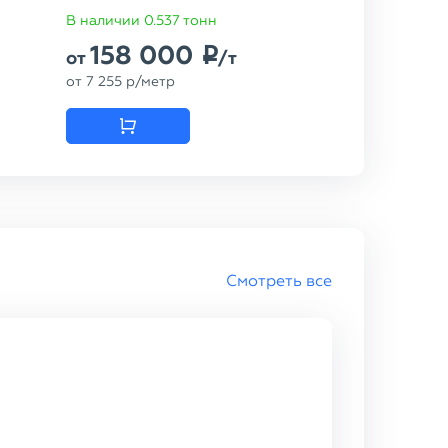
В наличии 0.537 тонн
158 000
p
от
/т
от
7 255
p
/метр
Смотреть все