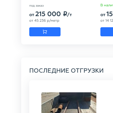
В нали
под заказ
215 000
1
p
от
/т
от
от
45 236
p
/метр
от
14 1
ПОСЛЕДНИЕ ОТГРУЗКИ