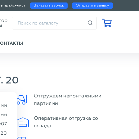
Заказать звонок
Отправить заявку
ть прайс-лист
Калькулятор
веса трубы
КОНТАКТЫ
. 20
Отгружаем немонтажными
партиями
мм
мм
Оперативная отгрузка со
007
склада
20