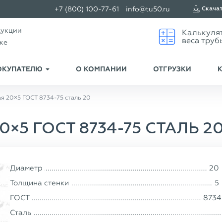
+7 (800) 100-77-61
info@tu50.ru
Скача
дукции
ске
ОКУПАТЕЛЮ
О КОМПАНИИ
ОТГРУЗКИ
я 20×5 ГОСТ 8734-75 сталь 20
×5 ГОСТ 8734-75 СТАЛЬ 2
Диаметр
20
Толщина стенки
5
ГОСТ
8734
Сталь