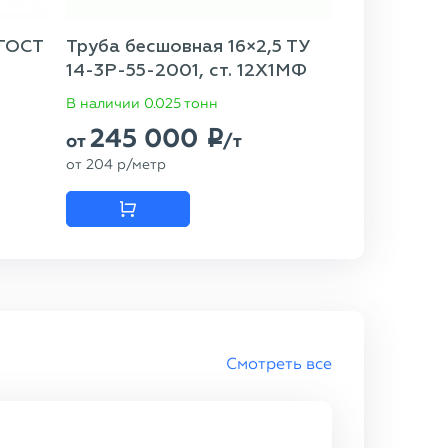
 ГОСТ
Труба бесшовная 16×2,5 ТУ
14-3Р-55-2001, ст. 12Х1МФ
В наличии 0.025 тонн
245 000
p
от
/т
от
204
p
/метр
Смотреть все