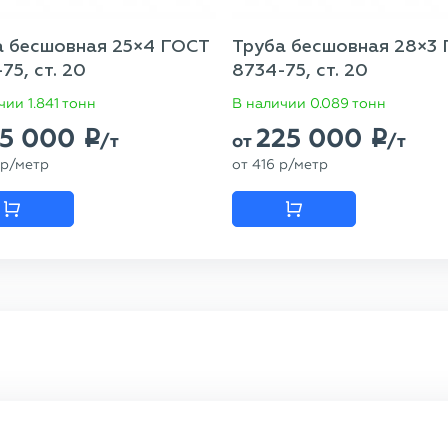
а бесшовная 25×4 ГОСТ
Труба бесшовная 28×3
75, ст. 20
8734-75, ст. 20
чии 1.841 тонн
В наличии 0.089 тонн
15 000
225 000
p
p
/т
от
/т
p
/метр
от
416
p
/метр