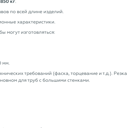
.850 кг
.
вов по всей длине изделий.
ионные характеристики.
ы могут изготовляться:
 мм.
нических требований (фаска, торцевание и т.д.). Резка
сновном для труб с большими стенками.