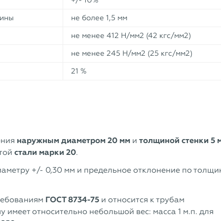
+/- 10%
лины
не более 1,5 мм
не менее 412 Н/мм2 (42 кгс/мм2)
не менее 245 Н/мм2 (25 кгс/мм2)
21 %
ения
наружным диаметром
20 мм
и
толщиной стенки 5 
стой
стали марки 20
.
аметру +/- 0,30 мм и предельное отклонение по толщи
ребованиям
ГОСТ 8734-75
и относится к трубам
у имеет относительно небольшой вес: масса 1 м.п. для