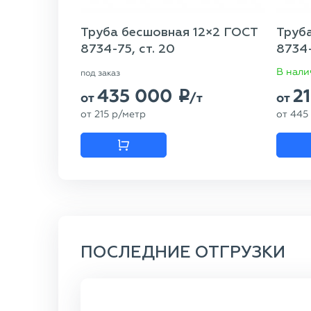
Труба бесшовная 12×2 ГОСТ
Труб
8734-75, ст. 20
8734-
В нали
под заказ
435 000
2
p
от
/т
от
от
215
p
/метр
от
445
ПОСЛЕДНИЕ ОТГРУЗКИ