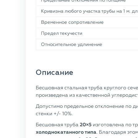
Предельные отклонения по толщине
Кривизна любого участка трубы на 1 м. д
Временное сопротивление
Предел текучести
Относительное удлинение
Описание
Бесшовная стальная труба круглого сеч
произведена из качественной углероди
Допустимо предельное отклонение по ди
стенки +/- 10%.
Бесшовная труба
20×5
изготовлена по т
холоднокатанного типа
. Благодаря этом