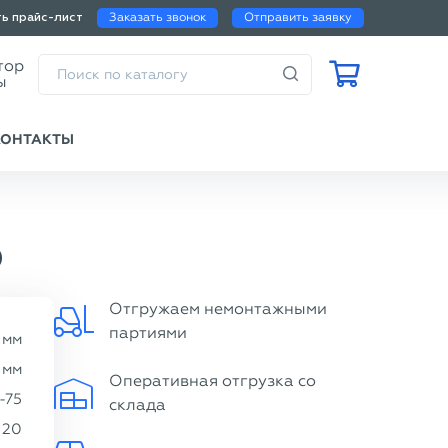
Заказать звонок
Отправить заявку
ть прайс-лист
Калькулятор
веса трубы
КОНТАКТЫ
0
Отгружаем немонтажными
партиями
мм
мм
Оперативная отгрузка со
-75
склада
20