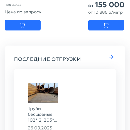
155 000
от
под заказ
Цена по запросу
от
10 886
p
/метр
ПОСЛЕДНИЕ ОТГРУЗКИ
Трубы
бесшовные
102*12, 203*8,
426*9, 168*12,
26.09.2025