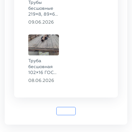
Трубы
бесшовные
219×8, 89×6,
38×4 ГОСТ
09.06.2026
8732-78, ст.
20, 16×2 ТУ
14-3Р-55-
2001 сталь
12Х1МФ
Труба
бесшовная
102×16 ГОСТ
8732-78, ст.
08.06.2026
20