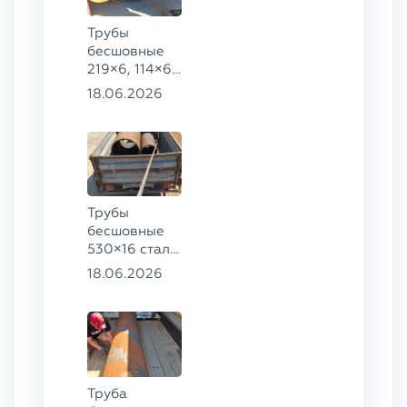
Трубы
бесшовные
219×6, 114×6,
57×6 ГОСТ
18.06.2026
8732-78, ст.
20
Трубы
бесшовные
530×16 сталь
13ХФА,
18.06.2026
325×20 ст.
09Г2С
Труба