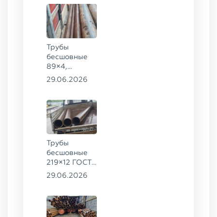
8732-78
сталь 09Г2С
Трубы
бесшовные
89×4,
203×20,
29.06.2026
377×9 ГОСТ
8732-78, ст.
09Г2С
Трубы
бесшовные
219×12 ГОСТ
8732-78, ст.
29.06.2026
13ХФА