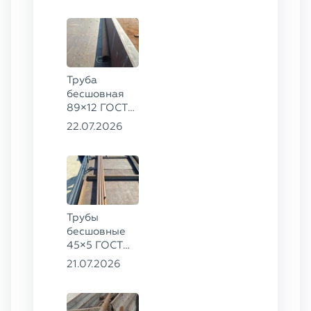
Труба
бесшовная
89×12 ГОСТ
8732-78, ст.
22.07.2026
20
Трубы
бесшовные
45×5 ГОСТ
8734-75, ст.
21.07.2026
20