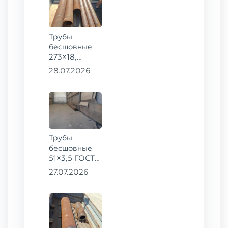
Трубы
бесшовные
273×18,
168×12 ГОСТ
28.07.2026
8732-78, ст.
09Г2С
Трубы
бесшовные
51×3,5 ГОСТ
8732-78, ст.
27.07.2026
20