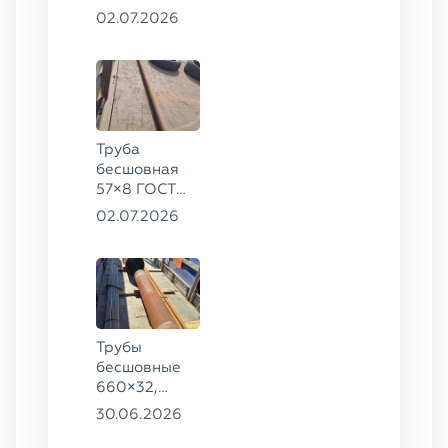
ГОСТ 8732-
02.07.2026
78, ст. 20
Труба
бесшовная
57×8 ГОСТ
8732-78
02.07.2026
сталь 35
Трубы
бесшовные
660×32,
426×28,
30.06.2026
720×30,
70×16 ГОСТ