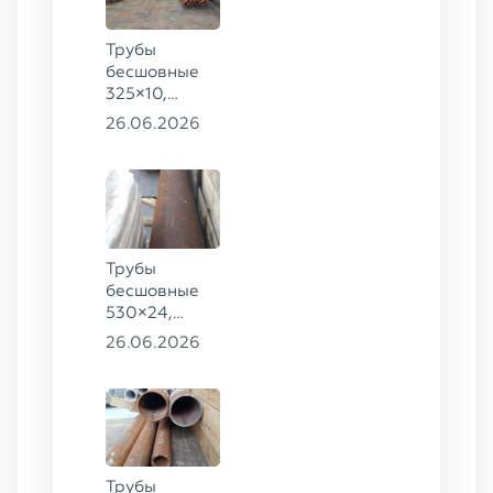
Трубы
бесшовные
325×10,
102×4, 83×8,
26.06.2026
102×4, 89×10
ГОСТ 8732-
78, ст. 20,
68×8, 83×6,
89×10, 83×8
ст. 09Г2С
Трубы
бесшовные
530×24,
273×40 ГОСТ
26.06.2026
8732-78
сталь 20
Трубы