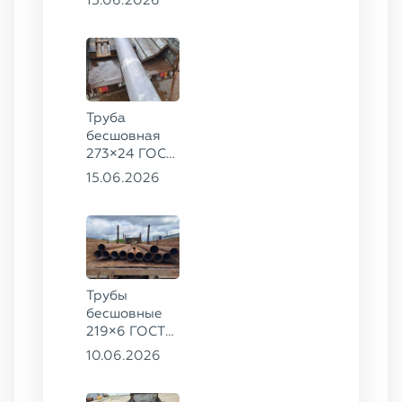
09Г2С
Труба
бесшовная
273×24 ГОСТ
9941-81 сталь
15.06.2026
12Х18Н10Т
Трубы
бесшовные
219×6 ГОСТ
8732-78, ст.
10.06.2026
20