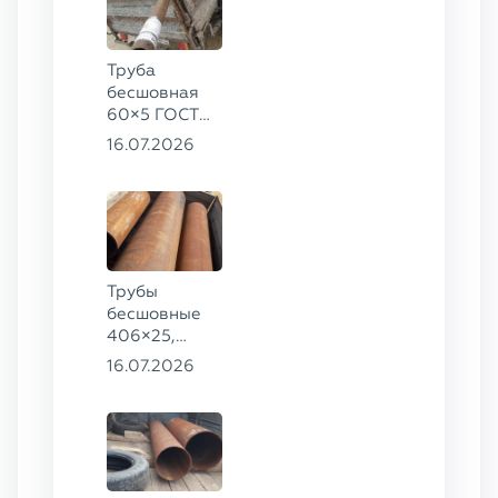
Труба
бесшовная
60×5 ГОСТ
8732-78, ст.
16.07.2026
20
Трубы
бесшовные
406×25,
325×20,
16.07.2026
299×16 ГОСТ
8732-78, ст.
09Г2С