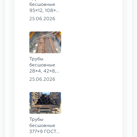
бесшовные
95×12, 108×6,
159×32,
25.06.2026
168×30,
273×22 сталь
09Г2С
Трубы
бесшовные
28×4, 42×8,
73×14,
25.06.2026
63,5×10 ГОСТ
8734-75, ст.
20
Трубы
бесшовные
377×9 ГОСТ