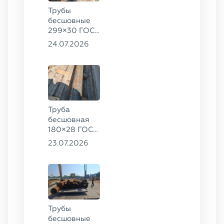
Трубы
бесшовные
299×30 ГОСТ
8732-78, ст.
24.07.2026
45, 273×50
ГОСТ 8732-
78, ст.
30ХГСА
Труба
бесшовная
180×28 ГОСТ
8732-78, ст.
23.07.2026
20
Трубы
бесшовные