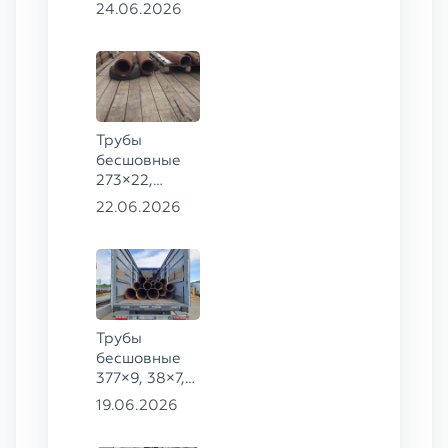
8732-78, ст.
24.06.2026
20
Трубы
бесшовные
273×22,
245×26,
22.06.2026
159×6 сталь
09Г2С
Трубы
бесшовные
377×9, 38×7,
38×8, 28×3,5,
19.06.2026
28×4, 38×4,5,
530×9, 42×8,