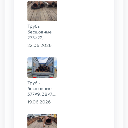
Трубы
бесшовные
273×22,
245×26,
22.06.2026
159×6 сталь
09Г2С
Трубы
бесшовные
377×9, 38×7,
38×8, 28×3,5,
19.06.2026
28×4, 38×4,5,
530×9, 42×8,
133×12,
127×28,