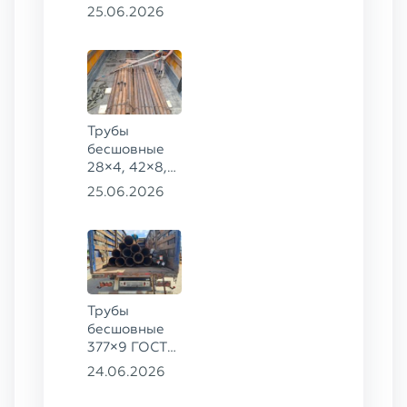
159×32,
25.06.2026
168×30,
273×22 сталь
09Г2С
Трубы
бесшовные
28×4, 42×8,
73×14,
25.06.2026
63,5×10 ГОСТ
8734-75, ст.
20
Трубы
бесшовные
377×9 ГОСТ
8732-78, ст.
24.06.2026
20