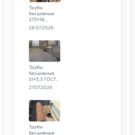
Трубы
бесшовные
273×18,
168×12 ГОСТ
28.07.2026
8732-78, ст.
09Г2С
Трубы
бесшовные
51×3,5 ГОСТ
8732-78, ст.
27.07.2026
20
Трубы
бесшовные