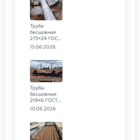
Труба
бесшовная
273×24 ГОСТ
9941-81 сталь
15.06.2026
12Х18Н10Т
Трубы
бесшовные
219×6 ГОСТ
8732-78, ст.
10.06.2026
20