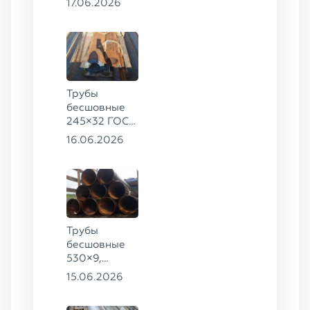
17.06.2026
09Г2С
Трубы
бесшовные
245×32 ГОСТ
8732-78, ст.
16.06.2026
09Г2С,
325×60 ст. 20
Трубы
бесшовные
530×9,
530×10 ст.
15.06.2026
09Г2С