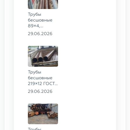
Трубы
бесшовные
89×4,
203×20,
29.06.2026
377×9 ГОСТ
8732-78, ст.
09Г2С
Трубы
бесшовные
219×12 ГОСТ
8732-78, ст.
29.06.2026
13ХФА
Трубы