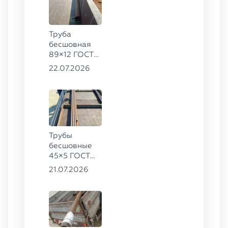
Труба
бесшовная
89×12 ГОСТ
8732-78, ст.
22.07.2026
20
Трубы
бесшовные
45×5 ГОСТ
8734-75, ст.
21.07.2026
20