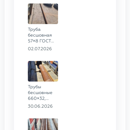
Труба
бесшовная
57×8 ГОСТ
8732-78
02.07.2026
сталь 35
Трубы
бесшовные
660×32,
426×28,
30.06.2026
720×30,
70×16 ГОСТ
8732-78
сталь 09Г2С