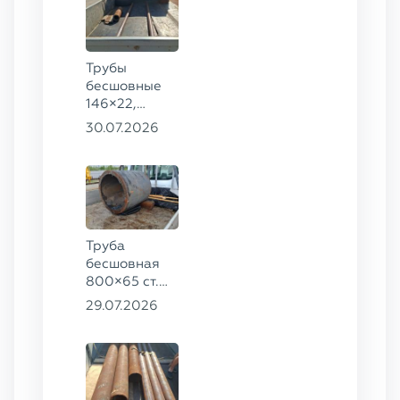
Трубы
бесшовные
146×22,
68×12 ГОСТ
30.07.2026
8732-78, ст.
20
Труба
бесшовная
800×65 ст.
17ГС
29.07.2026