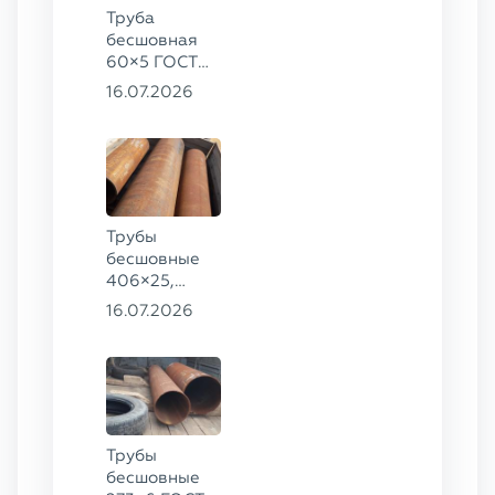
Труба
бесшовная
60×5 ГОСТ
8732-78, ст.
16.07.2026
20
Трубы
бесшовные
406×25,
325×20,
16.07.2026
299×16 ГОСТ
8732-78, ст.
09Г2С
Трубы
бесшовные