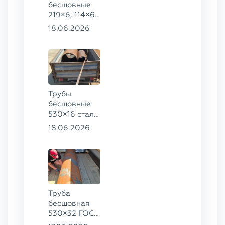
бесшовные
219×6, 114×6,
57×6 ГОСТ
18.06.2026
8732-78, ст.
20
Трубы
бесшовные
530×16 сталь
13ХФА,
18.06.2026
325×20 ст.
09Г2С
Труба
бесшовная
530×32 ГОСТ
8732-78, ст.