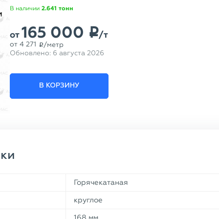
В наличии
2.641
тонн
165 000
p
от
/т
от
4 271
/метр
p
Обновлено:
6 августа 2026
В КОРЗИНУ
ики
Горячекатаная
круглое
168 мм