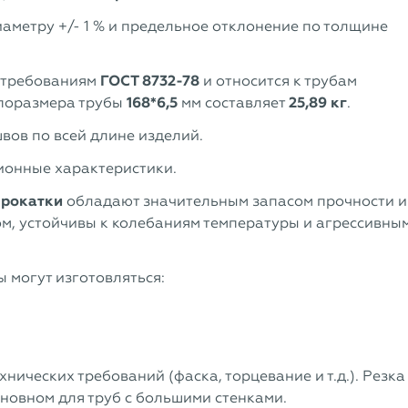
аметру +/- 1 % и предельное отклонение по толщине
 требованиям
ГОСТ 8732-78
и относится к трубам
типоразмера трубы
168*6,5
мм составляет
25,89 кг
.
вов по всей длине изделий.
ионные характеристики.
прокатки
обладают значительным запасом прочности и
м, устойчивы к колебаниям температуры и агрессивны
 могут изготовляться:
нических требований (фаска, торцевание и т.д.). Резка
сновном для труб с большими стенками.