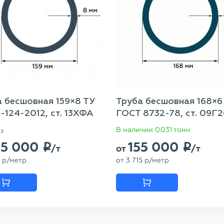
 бесшовная 159×8 ТУ
Труба бесшовная 168×6
-124-2012, ст. 13ХФА
ГОСТ 8732-78, ст. 09Г
В наличии 0.031 тонн
аз
85 000
155 000
p
p
/т
от
/т
p
/метр
от
3 715
p
/метр