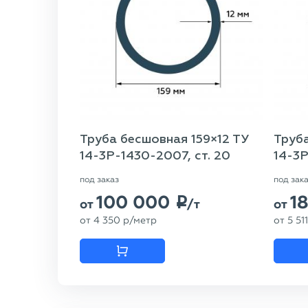
Труба бесшовная 159×12 ТУ
Труба
14-3Р-1430-2007, ст. 20
14-3Р
под заказ
под зак
100 000
1
p
от
/т
от
от
4 350
p
/метр
от
5 511