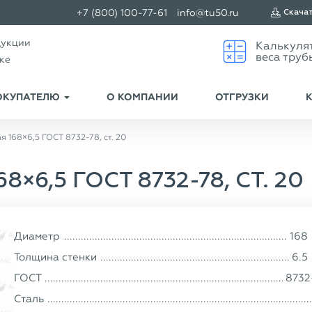
+7 (800) 100-77-61
info@tu50.ru
Скача
дукции
ске
ОКУПАТЕЛЮ
О КОМПАНИИ
ОТГРУЗКИ
 168×6,5 ГОСТ 8732-78, ст. 20
6,5 ГОСТ 8732-78, СТ. 20
Диаметр
168
Толщина стенки
6.5
ГОСТ
8732
Сталь