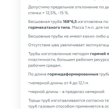
Допустимо предельное отклонение по ди
стенки + 12,5%, -15 %.
Бесшовная труба
168*6,5
изготовлена по
горячекатаного типа
. Масса 1 м.п. для 
Бесшовные трубы не имеют каких-либо ш
Отсутствие шва увеличивает эксплуатац
Трубы изготовленные методом
горячей 
пластичности, большим рабочим ресурсо
рабочим средам.
По длине
горячедеформированные
трубы
немерной длины от 4 до 12,1 м
мерной длины - в пределах немерной
Торцы труб изготавливаются согласно тех
труб газовым способом применяется в о