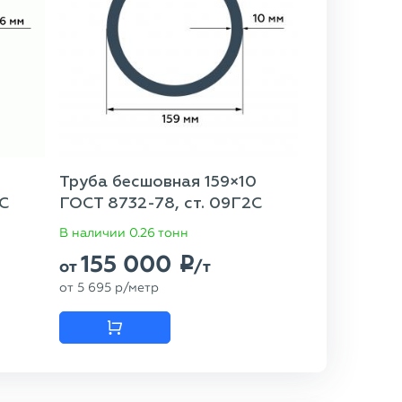
Труба бесшовная 159×10
2С
ГОСТ 8732-78, ст. 09Г2С
В наличии 0.26 тонн
155 000
p
от
/т
от
5 695
p
/метр