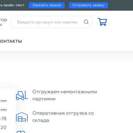
Заказать звонок
Отправить заявку
ть прайс-лист
Калькулятор
веса трубы
КОНТАКТЫ
Отгружаем немонтажными
партиями
мм
мм
Оперативная отгрузка со
-78
склада
20