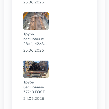
159×32,
25.06.2026
168×30,
273×22 сталь
09Г2С
Трубы
бесшовные
28×4, 42×8,
73×14,
25.06.2026
63,5×10 ГОСТ
8734-75, ст.
20
Трубы
бесшовные
377×9 ГОСТ
8732-78, ст.
24.06.2026
20