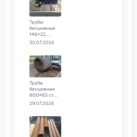
Трубы
бесшовные
146×22,
68×12 ГОСТ
30.07.2026
8732-78, ст.
20
Труба
бесшовная
800×65 ст.
17ГС
29.07.2026