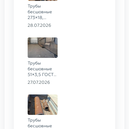
Трубы
бесшовные
273×18,
168×12 ГОСТ
28.07.2026
8732-78, ст.
09Г2С
Трубы
бесшовные
51×3,5 ГОСТ
8732-78, ст.
27.07.2026
20
Трубы
бесшовные