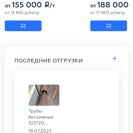
155 000
188 000
p
от
/т
от
от
13 665
p
/метр
от
17 803
p
/метр
ПОСЛЕДНИЕ ОТГРУЗКИ
Трубы
бесшовные
325*20,
159*16 ГОСТ
18.07.2025