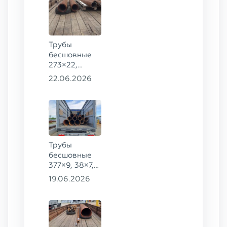
Трубы
бесшовные
273×22,
245×26,
22.06.2026
159×6 сталь
09Г2С
Трубы
бесшовные
377×9, 38×7,
38×8, 28×3,5,
19.06.2026
28×4, 38×4,5,
530×9, 42×8,
133×12,
127×28,
203×20,