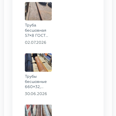
Труба
бесшовная
57×8 ГОСТ
8732-78
02.07.2026
сталь 35
Трубы
бесшовные
660×32,
426×28,
30.06.2026
720×30,
70×16 ГОСТ
8732-78
сталь 09Г2С