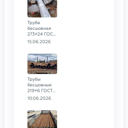
Труба
бесшовная
273×24 ГОСТ
9941-81 сталь
15.06.2026
12Х18Н10Т
Трубы
бесшовные
219×6 ГОСТ
8732-78, ст.
10.06.2026
20