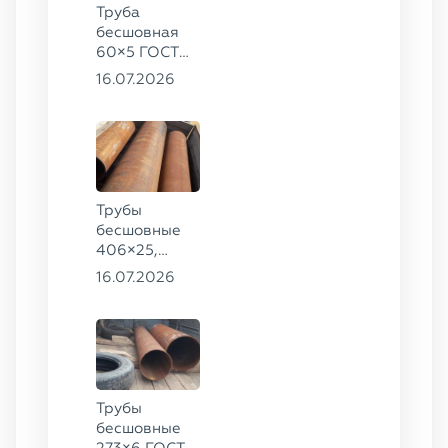
Труба
бесшовная
60×5 ГОСТ
8732-78, ст.
16.07.2026
20
Трубы
бесшовные
406×25,
325×20,
16.07.2026
299×16 ГОСТ
8732-78, ст.
09Г2С
Трубы
бесшовные
273×6 ГОСТ