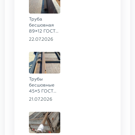
Труба
бесшовная
89×12 ГОСТ
8732-78, ст.
22.07.2026
20
Трубы
бесшовные
45×5 ГОСТ
8734-75, ст.
21.07.2026
20