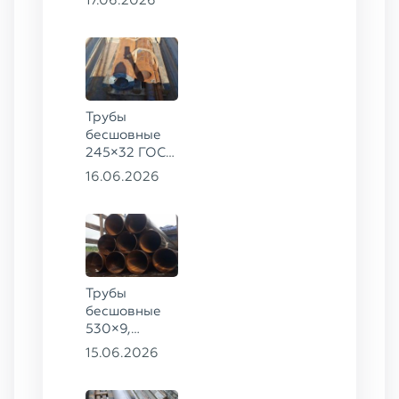
09Г2С
Трубы
бесшовные
245×32 ГОСТ
8732-78, ст.
16.06.2026
09Г2С,
325×60 ст. 20
Трубы
бесшовные
530×9,
530×10 ст.
15.06.2026
09Г2С