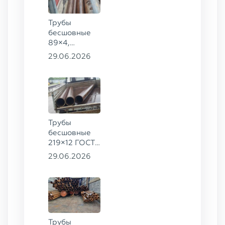
Трубы
бесшовные
89×4,
203×20,
29.06.2026
377×9 ГОСТ
8732-78, ст.
09Г2С
Трубы
бесшовные
219×12 ГОСТ
8732-78, ст.
29.06.2026
13ХФА
Трубы