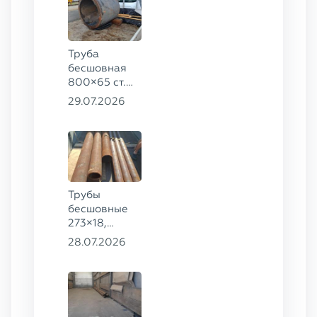
Труба
бесшовная
800×65 ст.
17ГС
29.07.2026
Трубы
бесшовные
273×18,
168×12 ГОСТ
28.07.2026
8732-78, ст.
09Г2С