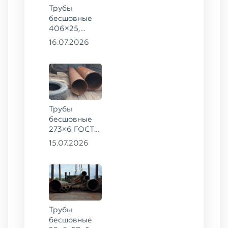
Трубы
бесшовные
406×25,
325×20,
16.07.2026
299×16 ГОСТ
8732-78, ст.
09Г2С
Трубы
бесшовные
273×6 ГОСТ
8732-78
15.07.2026
сталь 20
Трубы
бесшовные