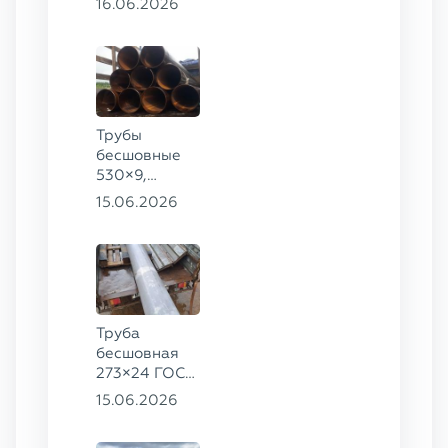
16.06.2026
09Г2С,
325×60 ст. 20
Трубы
бесшовные
530×9,
530×10 ст.
15.06.2026
09Г2С
Труба
бесшовная
273×24 ГОСТ
9941-81 сталь
15.06.2026
12Х18Н10Т