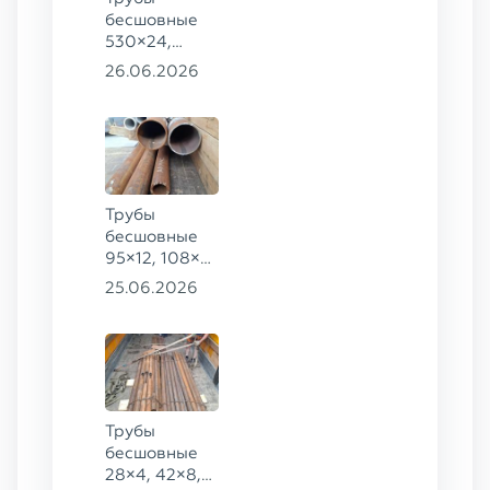
бесшовные
530×24,
273×40 ГОСТ
26.06.2026
8732-78
сталь 20
Трубы
бесшовные
95×12, 108×6,
159×32,
25.06.2026
168×30,
273×22 сталь
09Г2С
Трубы
бесшовные
28×4, 42×8,