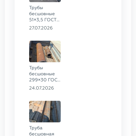
Трубы
бесшовные
51×3,5 ГОСТ
8732-78, ст.
27.07.2026
20
Трубы
бесшовные
299×30 ГОСТ
8732-78, ст.
24.07.2026
45, 273×50
ГОСТ 8732-
78, ст.
30ХГСА
Труба
бесшовная