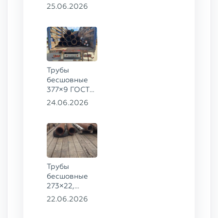
73×14,
25.06.2026
63,5×10 ГОСТ
8734-75, ст.
20
Трубы
бесшовные
377×9 ГОСТ
8732-78, ст.
24.06.2026
20
Трубы
бесшовные
273×22,
245×26,
22.06.2026
159×6 сталь
09Г2С