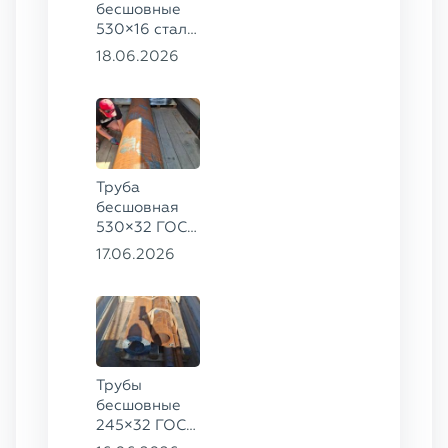
бесшовные
530×16 сталь
13ХФА,
18.06.2026
325×20 ст.
09Г2С
Труба
бесшовная
530×32 ГОСТ
8732-78, ст.
17.06.2026
09Г2С
Трубы
бесшовные
245×32 ГОСТ
8732-78, ст.