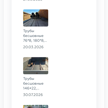
20
Трубы
бесшовные
76*8, 180*8,
146*6, 25*4
20.03.2026
ГОСТ 8732-
78, ст. 20
Трубы
бесшовные
146×22,
68×12 ГОСТ
30.07.2026
8732-78, ст.
20