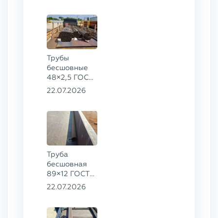
20
Трубы
бесшовные
48×2,5 ГОСТ
8734-75, ст.
22.07.2026
20
Труба
бесшовная
89×12 ГОСТ
8732-78, ст.
22.07.2026
20