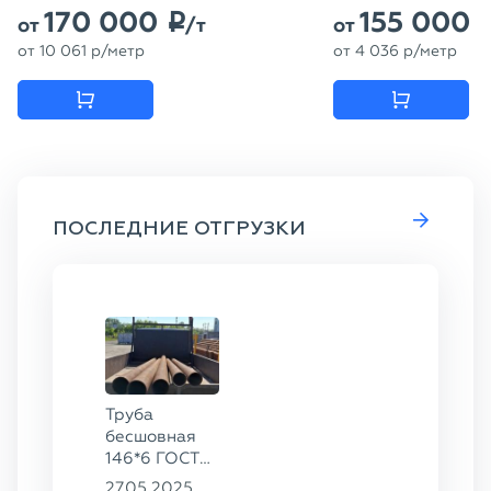
170 000
155 000
p
от
/т
от
от
10 061
p
/метр
от
4 036
p
/метр
ПОСЛЕДНИЕ ОТГРУЗКИ
Труба
бесшовная
146*6 ГОСТ
8732-78, ст.
27.05.2025