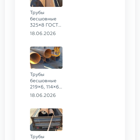
426×9 ГОСТ
8732-78, ст.
Трубы
09Г2С
бесшовные
325×8 ГОСТ
8732-78, ст.
18.06.2026
09Г2С
Трубы
бесшовные
219×6, 114×6,
57×6 ГОСТ
18.06.2026
8732-78, ст.
20
Трубы