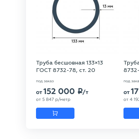
Труба бесшовная 133×13
Труб
ГОСТ 8732-78, ст. 20
8732-
под заказ
под зак
152 000
1
p
от
/т
от
от
5 847
p
/метр
от
4 19