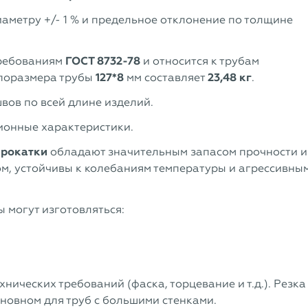
аметру +/- 1 % и предельное отклонение по толщине
требованиям
ГОСТ 8732-78
и относится к трубам
типоразмера трубы
127*8
мм составляет
23,48 кг
.
вов по всей длине изделий.
ионные характеристики.
прокатки
обладают значительным запасом прочности и
м, устойчивы к колебаниям температуры и агрессивны
 могут изготовляться:
нических требований (фаска, торцевание и т.д.). Резка
сновном для труб с большими стенками.