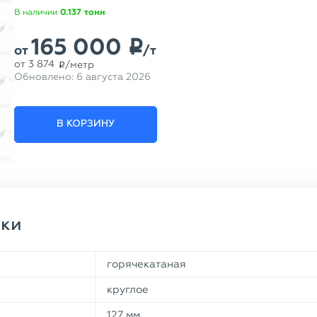
В наличии
0.137
тонн
165 000
p
от
/т
от
3 874
/метр
p
Обновлено:
6 августа 2026
В КОРЗИНУ
ики
горячекатаная
круглое
127 мм