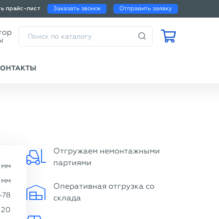
Заказать звонок
Отправить заявку
ть прайс-лист
Калькулятор
веса трубы
КОНТАКТЫ
Отгружаем немонтажными
партиями
мм
мм
Оперативная отгрузка со
-78
склада
20