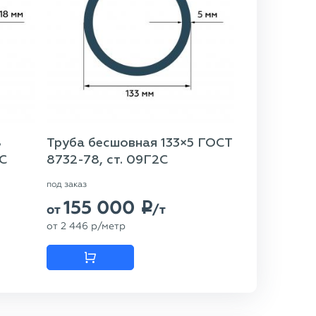
8
Труба бесшовная 133×5 ГОСТ
2С
8732-78, ст. 09Г2С
под заказ
155 000
p
от
/т
от
2 446
p
/метр