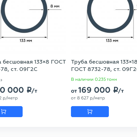
а бесшовная 133×8 ГОСТ
Труба бесшовная 133×1
78, ст. 09Г2С
ГОСТ 8732-78, ст. 09Г
В наличии 0.235 тонн
аз
70 000
169 000
p
p
/т
от
/т
2
p
/метр
от
8 627
p
/метр