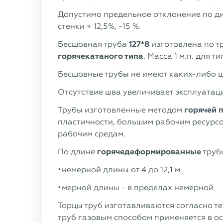
Допустимо предельное отклонение по ди
стенки + 12,5%, -15 %.
Бесшовная труба
127*8
изготовлена по 
горячекатаного типа
. Масса 1 м.п. для 
Бесшовные трубы не имеют каких-либо ш
Отсутствие шва увеличивает эксплуатац
Трубы изготовленные методом
горячей 
пластичности, большим рабочим ресурсо
рабочим средам.
По длине
горячедеформированные
трубы
немерной длины от 4 до 12,1 м
мерной длины - в пределах немерной
Торцы труб изготавливаются согласно тех
труб газовым способом применяется в о