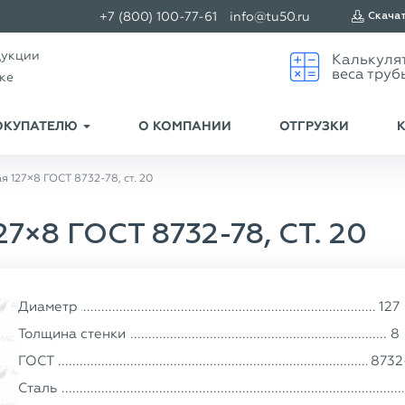
+7 (800) 100-77-61
info@tu50.ru
Скача
дукции
ске
ОКУПАТЕЛЮ
О КОМПАНИИ
ОТГРУЗКИ
 127×8 ГОСТ 8732-78, ст. 20
×8 ГОСТ 8732-78, СТ. 20
Диаметр
127
Толщина стенки
8
ГОСТ
8732
Сталь