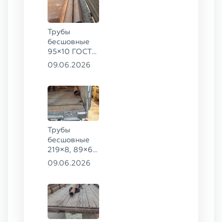
20
Трубы
бесшовные
95×10 ГОСТ
8732-78, ст.
09.06.2026
20
Трубы
бесшовные
219×8, 89×6,
38×4 ГОСТ
09.06.2026
8732-78, ст.
20, 16×2 ТУ
14-3Р-55-
2001 сталь
12Х1МФ