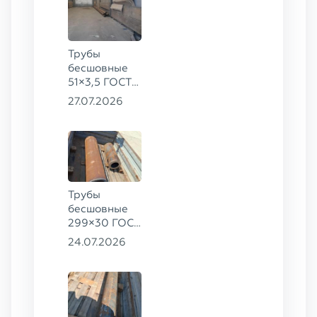
Трубы
бесшовные
51×3,5 ГОСТ
8732-78, ст.
27.07.2026
20
Трубы
бесшовные
299×30 ГОСТ
8732-78, ст.
24.07.2026
45, 273×50
ГОСТ 8732-
78, ст.
30ХГСА