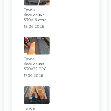
Трубы
бесшовные
530×16 сталь
13ХФА,
18.06.2026
325×20 ст.
09Г2С
Труба
бесшовная
530×32 ГОСТ
8732-78, ст.
17.06.2026
09Г2С
Трубы