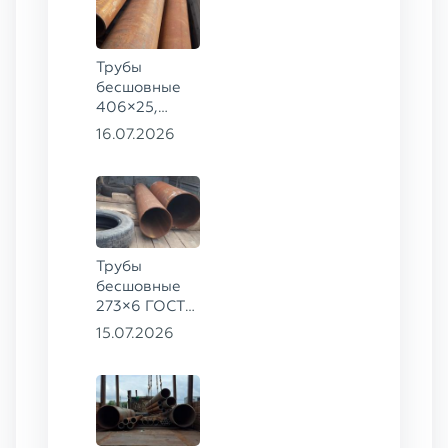
Трубы
бесшовные
406×25,
325×20,
16.07.2026
299×16 ГОСТ
8732-78, ст.
09Г2С
Трубы
бесшовные
273×6 ГОСТ
8732-78
15.07.2026
сталь 20