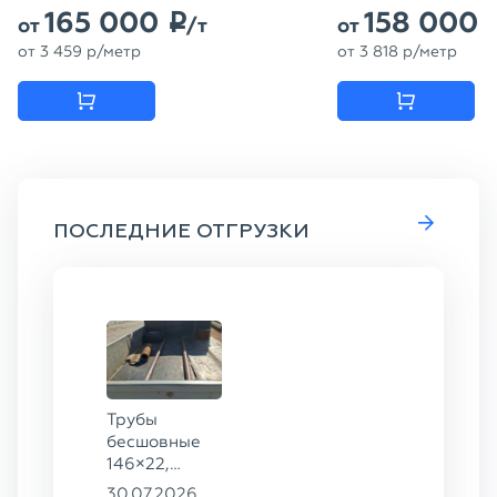
165 000
158 000
p
от
/т
от
от
3 459
p
/метр
от
3 818
p
/метр
ПОСЛЕДНИЕ ОТГРУЗКИ
Трубы
бесшовные
146×22,
68×12 ГОСТ
30.07.2026