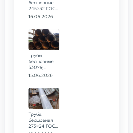
бесшовные
245×32 ГОСТ
8732-78, ст.
16.06.2026
09Г2С,
325×60 ст. 20
Трубы
бесшовные
530×9,
530×10 ст.
15.06.2026
09Г2С
Труба
бесшовная
273×24 ГОСТ
9941-81 сталь