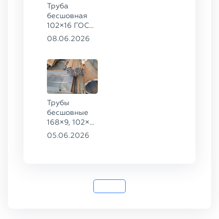
Труба
бесшовная
102×16 ГОСТ
8732-78, ст.
08.06.2026
20
Трубы
бесшовные
168×9, 102×4,
102×16,
05.06.2026
159×8, ГОСТ
8732-78, ст.
20