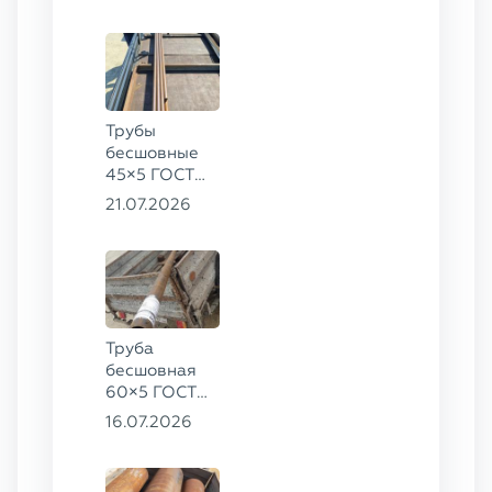
20
Трубы
бесшовные
45×5 ГОСТ
8734-75, ст.
21.07.2026
20
Труба
бесшовная
60×5 ГОСТ
8732-78, ст.
16.07.2026
20