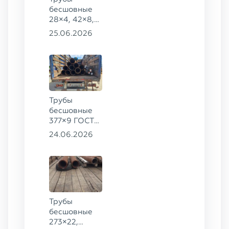
бесшовные
28×4, 42×8,
73×14,
25.06.2026
63,5×10 ГОСТ
8734-75, ст.
20
Трубы
бесшовные
377×9 ГОСТ
8732-78, ст.
24.06.2026
20
Трубы
бесшовные
273×22,