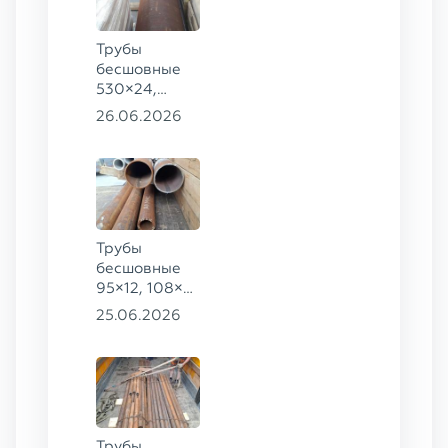
89×10, 83×8
ст. 09Г2С
Трубы
бесшовные
530×24,
273×40 ГОСТ
26.06.2026
8732-78
сталь 20
Трубы
бесшовные
95×12, 108×6,
159×32,
25.06.2026
168×30,
273×22 сталь
09Г2С
Трубы