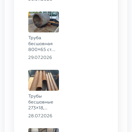
8732-78, ст.
20
Труба
бесшовная
800×65 ст.
17ГС
29.07.2026
Трубы
бесшовные
273×18,
168×12 ГОСТ
28.07.2026
8732-78, ст.
09Г2С