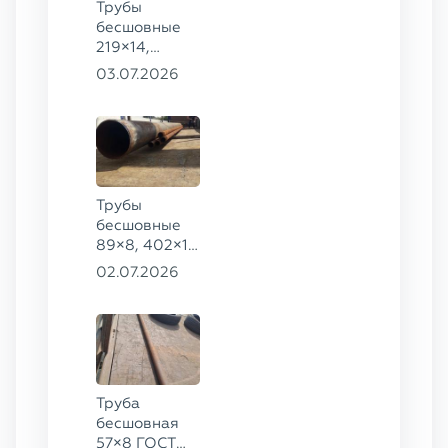
Трубы
273×16 ГОСТ
бесшовные
8732-78, ст.
219×14,
20
146×16 ГОСТ
03.07.2026
8732-78, ст.
09Г2С
Трубы
бесшовные
89×8, 402×10
ГОСТ 8732-
02.07.2026
78, ст. 20
Труба
бесшовная
57×8 ГОСТ