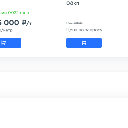
08кп
чии 0.022 тонн
5 000
p
/т
под заказ
Цена по запросу
p
/метр