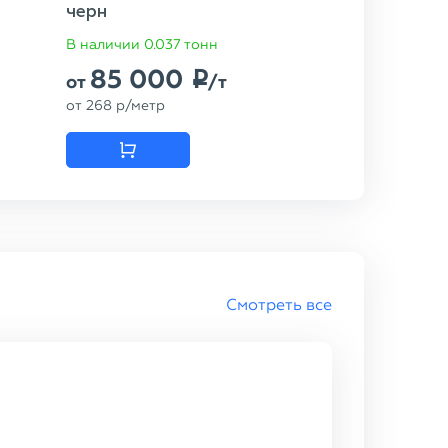
черн
В наличии 0.037 тонн
85 000
p
от
/т
от
268
p
/метр
Смотреть все