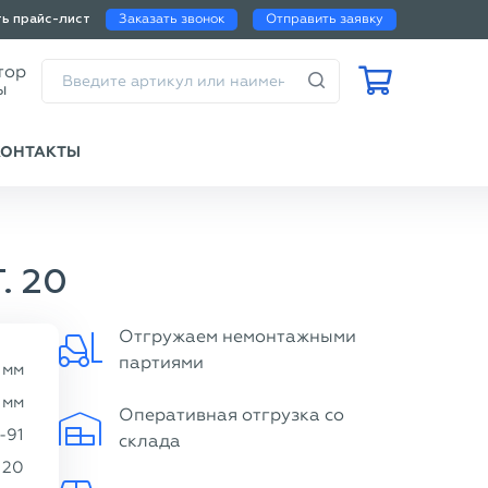
Заказать звонок
Отправить заявку
ть прайс-лист
Калькулятор
веса трубы
КОНТАКТЫ
. 20
Отгружаем немонтажными
партиями
мм
мм
Оперативная отгрузка со
-91
склада
20