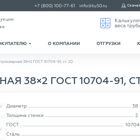
+7 (800) 100-77-61
info@tu50.ru
Скача
дукции
ске
ОКУПАТЕЛЮ
О КОМПАНИИ
ОТГРУЗКИ
тросварная 38×2 ГОСТ 10704-91, ст. 20
Я 38×2 ГОСТ 10704-91, СТ
Диаметр
38
Толщина стенки
2
ГОСТ
10704
Сталь