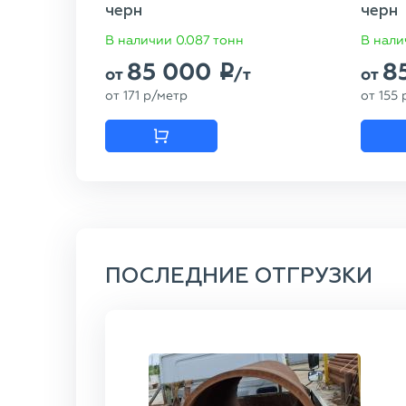
черн
черн
В наличии 0.087 тонн
В нали
85 000
8
p
от
/т
от
от
171
p
/метр
от
155
ПОСЛЕДНИЕ ОТГРУЗКИ