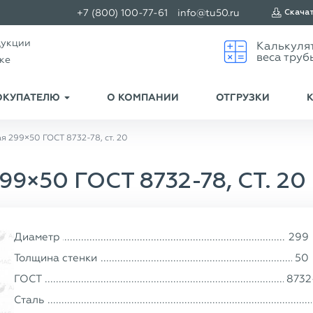
+7 (800) 100-77-61
info@tu50.ru
Скача
дукции
ске
ОКУПАТЕЛЮ
О КОМПАНИИ
ОТГРУЗКИ
я 299×50 ГОСТ 8732-78, ст. 20
×50 ГОСТ 8732-78, СТ. 20
Диаметр
299
Толщина стенки
50
ГОСТ
8732
Сталь