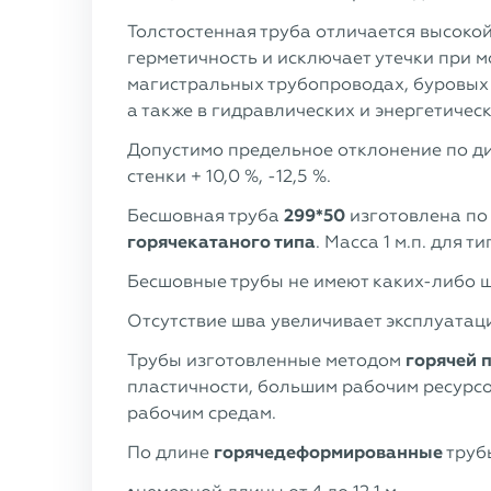
Толстостенная труба отличается высоко
герметичность и исключает утечки при м
магистральных трубопроводах, буровых 
а также в гидравлических и энергетическ
Допустимо предельное отклонение по ди
стенки + 10,0 %, -12,5 %.
Бесшовная труба
299*50
изготовлена по
горячекатаного типа
. Масса 1 м.п. для 
Бесшовные трубы не имеют каких-либо ш
Отсутствие шва увеличивает эксплуатац
Трубы изготовленные методом
горячей 
пластичности, большим рабочим ресурсо
рабочим средам.
По длине
горячедеформированные
трубы