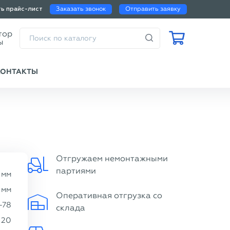
Заказать звонок
Отправить заявку
ть прайс-лист
Калькулятор
веса трубы
КОНТАКТЫ
Отгружаем немонтажными
партиями
мм
мм
Оперативная отгрузка со
-78
склада
20