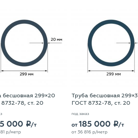
а бесшовная 299×20
Труба бесшовная 299×
8732-78, ст. 20
ГОСТ 8732-78, ст. 20
аз
под заказ
75 000
185 000
p
p
/т
от
/т
81
p
/метр
от
36 816
p
/метр