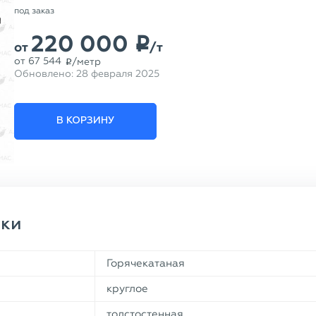
под заказ
220 000
p
от
/т
от
67 544
/метр
p
Обновлено:
28 февраля 2025
В КОРЗИНУ
ики
Горячекатаная
круглое
толстостенная