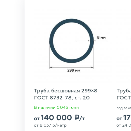
Труба бесшовная 299×8
Труб
ГОСТ 8732-78, ст. 20
ГОСТ 
В наличии 0.046 тонн
под зак
140 000
1
p
от
/т
от
от
8 037
p
/метр
от
24 0